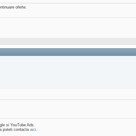
ntinuare oferte.
ogle si YouTube Ads.
a puteti contacta
aici
.