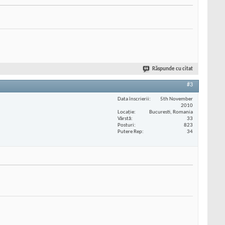
Răspunde cu citat
#3
Data înscrierii
5th November
2010
Locaţie
Bucuresti, Romania
Vârstă
33
Posturi
823
Putere Rep
34