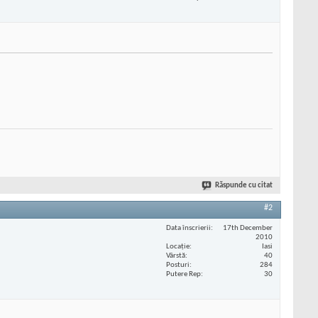
Răspunde cu citat
#2
Data înscrierii
17th December
2010
Locaţie
Iasi
Vârstă
40
Posturi
284
Putere Rep
30