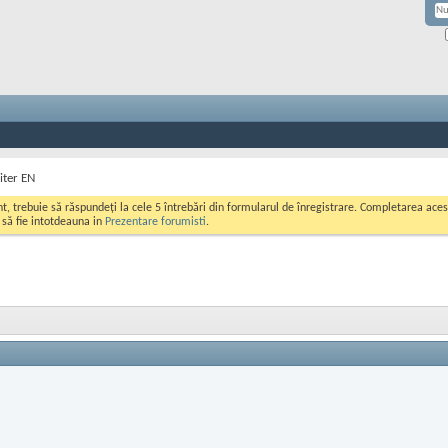
iter EN
ont, trebuie să răspundeți la cele 5 întrebări din formularul de înregistrare. Completarea a
i să fie intotdeauna in
Prezentare forumisti
.