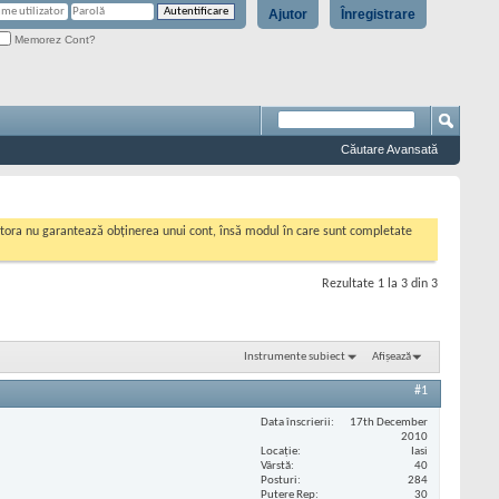
Ajutor
Înregistrare
Memorez Cont?
Căutare Avansată
cestora nu garantează obținerea unui cont, însă modul în care sunt completate
Rezultate 1 la 3 din 3
Instrumente subiect
Afișează
#1
Data înscrierii
17th December
2010
Locaţie
Iasi
Vârstă
40
Posturi
284
Putere Rep
30