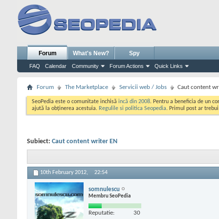
Forum
What's New?
Spy
FAQ
Calendar
Community
Forum Actions
Quick Links
Forum
The Marketplace
Servicii web / Jobs
Caut content wr
SeoPedia este o comunitate inchisă
incă din 2008
. Pentru a beneficia de un c
ajută la obținerea acestuia.
Regulile si politica Seopedia
. Primul post ar trebu
Subiect:
Caut content writer EN
10th February 2012,
22:54
somnulescu
Membru SeoPedia
Reputatie:
30