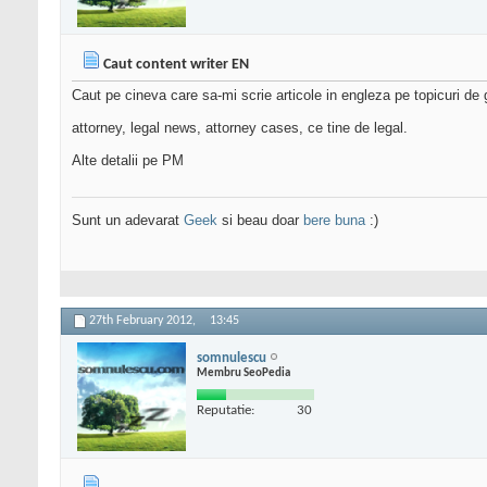
Caut content writer EN
Caut pe cineva care sa-mi scrie articole in engleza pe topicuri de 
attorney, legal news, attorney cases, ce tine de legal.
Alte detalii pe PM
Sunt un adevarat
Geek
si beau doar
bere buna
:)
27th February 2012,
13:45
somnulescu
Membru SeoPedia
Reputatie:
30