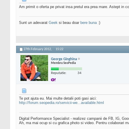
Am primit o oferta pe privat insa pretul era prea mare. Astept in co
Sunt un adevarat
Geek
si beau doar
bere buna
:)
27th February 2012,
15:22
George Ginghina
Membru SeoPedia
Reputatie:
34
Te pot ajuta eu. Mai multe detalii poti gasi aici:
http://forum.seopedia.ro/servicii-we...available.html
Digital Performance Specialist - realizez campanii de FB, IG, Go
Ah, ma mai ocup si cu grafica photo si video. Pentru colaborari m