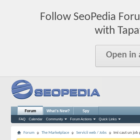
Follow SeoPedia For
with Tapa
Open in
Forum
What's New?
Spy
FAQ
Calendar
Community
Forum Actions
Quick Links
Forum
The Marketplace
Servicii web / Jobs
Imi caut un job 