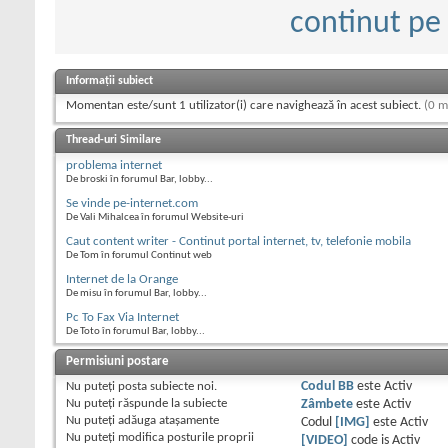
continut pe 
Informații subiect
Momentan este/sunt 1 utilizator(i) care navighează în acest subiect.
(0 m
Thread-uri Similare
problema internet
De broski în forumul Bar, lobby...
Se vinde pe-internet.com
De Vali Mihalcea în forumul Website-uri
Caut content writer - Continut portal internet, tv, telefonie mobila
De Tom în forumul Continut web
Internet de la Orange
De misu în forumul Bar, lobby...
Pc To Fax Via Internet
De Toto în forumul Bar, lobby...
Permisiuni postare
Nu puteţi
posta subiecte noi.
Codul BB
este
Activ
Nu puteţi
răspunde la subiecte
Zâmbete
este
Activ
Nu puteţi
adăuga ataşamente
Codul
[IMG]
este
Activ
Nu puteţi
modifica posturile proprii
[VIDEO]
code is
Activ