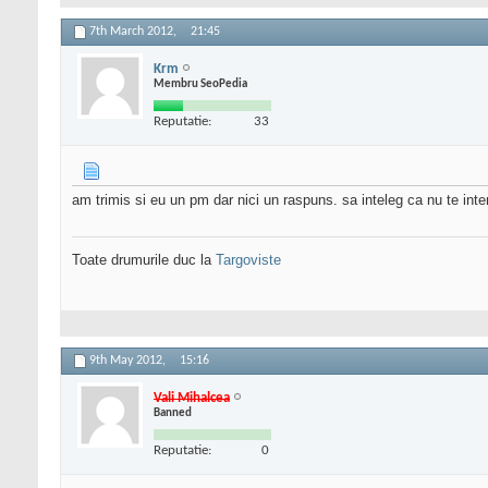
7th March 2012,
21:45
Krm
Membru SeoPedia
Reputatie:
33
am trimis si eu un pm dar nici un raspuns. sa inteleg ca nu te int
Toate drumurile duc la
Targoviste
9th May 2012,
15:16
Vali Mihalcea
Banned
Reputatie:
0