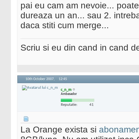
pai eu cam am nevoie... poat
dureaza un an... sau 2. intreb
daca stiti cum merge...
Scriu si eu din cand in cand 
10th October 2007,
12:45
c_n_m
Ambasador
Reputatie:
41
La Orange exista si
abonament