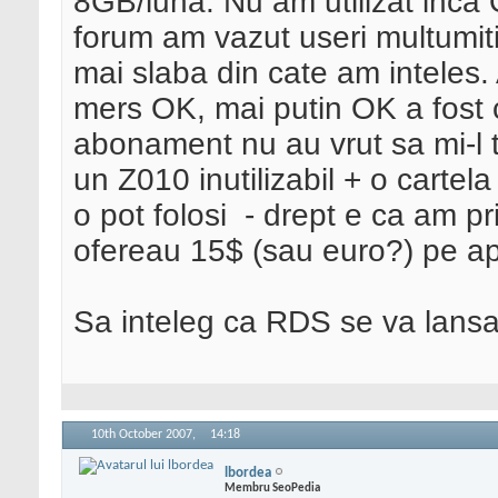
8GB/luna. Nu am utilizat inca 
forum am vazut useri multumiti
mai slaba din cate am inteles. 
mers OK, mai putin OK a fost 
abonament nu au vrut sa mi-l 
un Z010 inutilizabil + o cartel
o pot folosi
- drept e ca am pri
ofereau 15$ (sau euro?) pe a
Sa inteleg ca RDS se va lansa 
10th October 2007,
14:18
lbordea
Membru SeoPedia