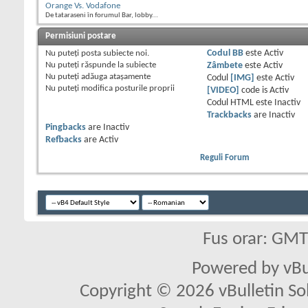
Orange Vs. Vodafone
De tataraseni în forumul Bar, lobby...
Permisiuni postare
Nu puteţi
posta subiecte noi.
Codul BB
este
Activ
Nu puteţi
răspunde la subiecte
Zâmbete
este
Activ
Nu puteţi
adăuga ataşamente
Codul
[IMG]
este
Activ
Nu puteţi
modifica posturile proprii
[VIDEO]
code is
Activ
Codul HTML este
Inactiv
Trackbacks
are
Inactiv
Pingbacks
are
Inactiv
Refbacks
are
Activ
Reguli Forum
Fus orar: GM
Powered by vBu
Copyright © 2026 vBulletin Solu