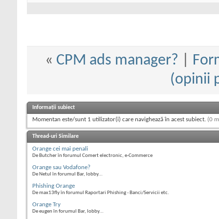
«
CPM ads manager?
|
Form
(opinii 
Informații subiect
Momentan este/sunt 1 utilizator(i) care navighează în acest subiect.
(0 m
Thread-uri Similare
Orange cei mai penali
De Butcher în forumul Comert electronic, e-Commerce
Orange sau Vodafone?
De Netul în forumul Bar, lobby...
Phishing Orange
De max13fly în forumul Raportari Phishing - Banci/Servicii etc.
Orange Try
De eugen în forumul Bar, lobby...