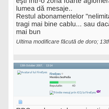
eşti într-o zonă foarte aglome
lumea dă mesaje..
Restul abonamentelor "nelimitat
tragi mai bine cablu... sau da
mai bun
Ultima modificare făcută de doro; 13
13th October 2007,
13:14
FireEyes
Membru SeoPedia
Reputatie:
40