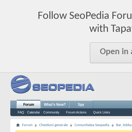
Follow SeoPedia For
with Tapa
Open in
Forum
What's New?
Spy
FAQ
Calendar
Community
Forum Actions
Quick Links
Forum
Chestiuni generale
Comunitatea Seopedia
Bar, lobby.