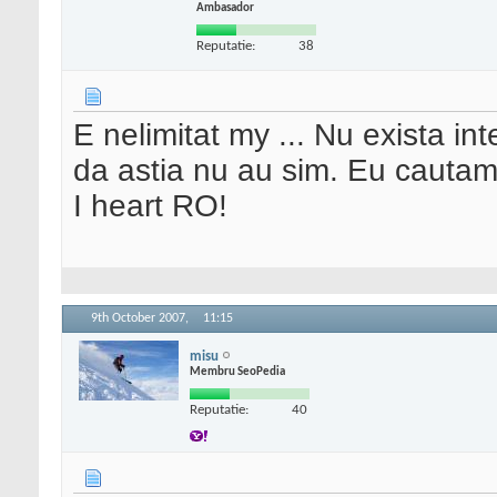
Ambasador
Reputatie:
38
E nelimitat my ... Nu exista in
da astia nu au sim. Eu cautam
I heart RO!
9th October 2007,
11:15
misu
Membru SeoPedia
Reputatie:
40