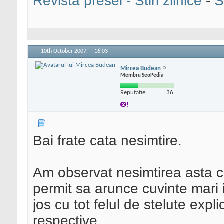
Revista presei - Stiri zilnice
-
S
10th October 2007,
16:03
Mircea Budean
Membru SeoPedia
Reputatie:
36
Bai frate cata nesimtire.
Am observat nesimtirea asta cr
permit sa arunce cuvinte mari i
jos cu tot felul de stelute expli
respective.