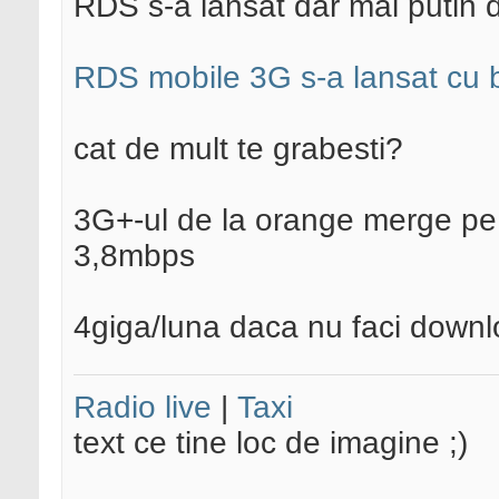
RDS s-a lansat dar mai putin dat
RDS mobile 3G s-a lansat cu br
cat de mult te grabesti?
3G+-ul de la orange merge pe 
3,8mbps
4giga/luna daca nu faci downlo
Radio live
|
Taxi
text ce tine loc de imagine ;)