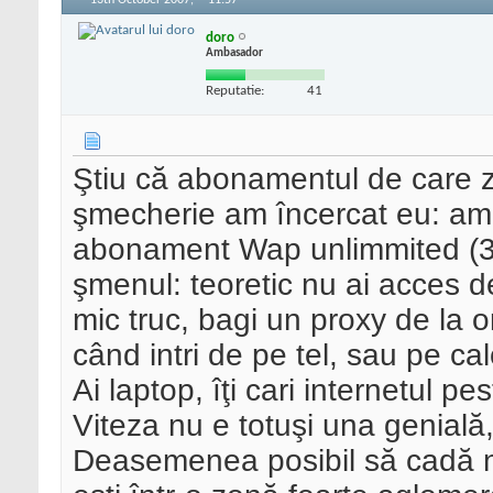
13th October 2007,
11:57
doro
Ambasador
Reputatie:
41
Ştiu că abonamentul de care z
şmecherie am încercat eu: a
abonament Wap unlimmited (3 
şmenul: teoretic nu ai acces de
mic truc, bagi un proxy de la 
când intri de pe tel, sau pe ca
Ai laptop, îţi cari internetul pe
Viteza nu e totuşi una genial
Deasemenea posibil să cadă n