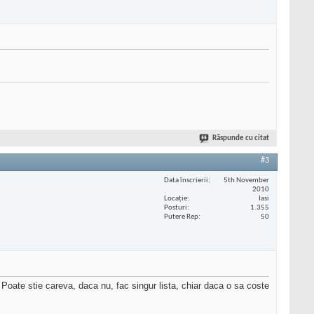
Răspunde cu citat
#3
Data înscrierii
5th November
2010
Locaţie
Iasi
Posturi
1.355
Putere Rep
50
 Poate stie careva, daca nu, fac singur lista, chiar daca o sa coste