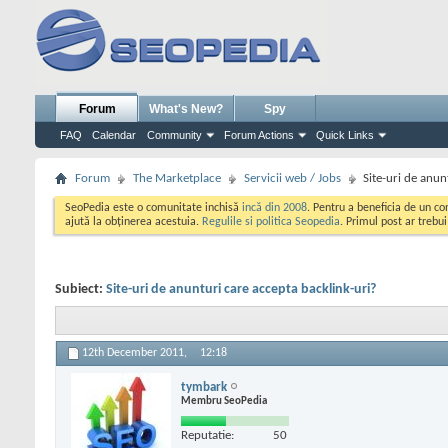
Forum
What's New?
Spy
FAQ
Calendar
Community
Forum Actions
Quick Links
Forum
The Marketplace
Servicii web / Jobs
Site-uri de anun
SeoPedia este o comunitate inchisă
incă din 2008
. Pentru a beneficia de un c
ajută la obținerea acestuia.
Regulile si politica Seopedia
. Primul post ar trebu
Subiect:
Site-uri de anunturi care accepta backlink-uri?
12th December 2011,
12:18
tymbark
Membru SeoPedia
Reputatie:
50