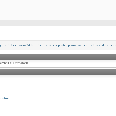
jutor C++ in maxim 24 h !
|
Caut persoana pentru promovare in retele social romanes
embrii și 1 vizitatori)
nunturi