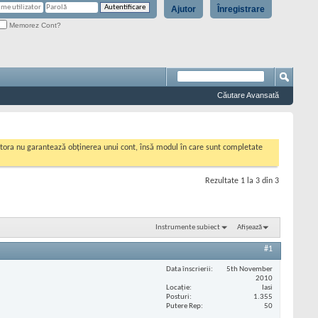
Ajutor
Înregistrare
Memorez Cont?
Căutare Avansată
cestora nu garantează obținerea unui cont, însă modul în care sunt completate
Rezultate 1 la 3 din 3
Instrumente subiect
Afișează
#1
Data înscrierii
5th November
2010
Locaţie
Iasi
Posturi
1.355
Putere Rep
50