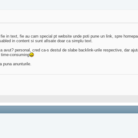
ri fie in text, fie au cam special pt website unde poti pune un link, spre home
isabled in content si sunt afisate doar ca simplu text.
a avut? personal, cred ca-s destul de slabe backlink-urile respective, dar ajuta 
am time-consuming
a puna anunturile.