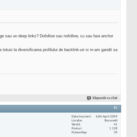
page sau un deep links? Dofollow sau nofollow, cu sau fara anchor
totusi la diversificarea profilului de backlink-uri si m-am gandit sa
Răspunde cu citat
#2
Data înscrierii
16th April 2009
Locaţie
Bucuresti
Vârstă
41
Posturi
1.128
Putere Rep
39