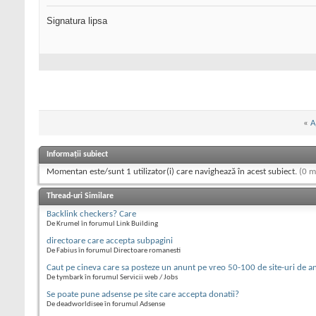
Signatura lipsa
«
A
Informații subiect
Momentan este/sunt 1 utilizator(i) care navighează în acest subiect.
(0 m
Thread-uri Similare
Backlink checkers? Care
De Krumel în forumul Link Building
directoare care accepta subpagini
De Fabius în forumul Directoare romanesti
Caut pe cineva care sa posteze un anunt pe vreo 50-100 de site-uri de a
De tymbark în forumul Servicii web / Jobs
Se poate pune adsense pe site care accepta donatii?
De deadworldisee în forumul Adsense