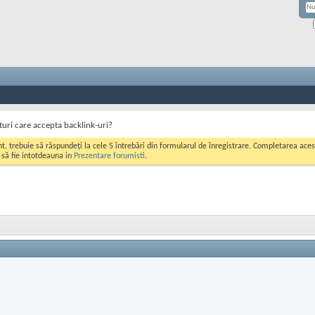
turi care accepta backlink-uri?
ont, trebuie să răspundeți la cele 5 întrebări din formularul de înregistrare. Completarea a
i să fie intotdeauna in
Prezentare forumisti
.