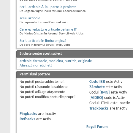
Scriu articole & iau parte la proiecte
De Bogdan Anghelina în forumul Locuri de munca
scriu articole
De Lupanu în forumul Continut web
Cerere: redactare articole pe teme IT
De Marius Cristian în forumul Servicii web / Jobs
Scriu articole în limba engleză
De doro în forumul Servicii web / Jobs
Etichete pentru acest subiect
articole
,
farmacie
,
medicina
,
nutritie
,
originale
Afișează nor etichetă
Permisiuni postare
Nu puteţi
posta subiecte noi.
Codul BB
este
Activ
Nu puteţi
răspunde la subiecte
Zâmbete
este
Activ
Nu puteţi
adăuga ataşamente
Codul
[IMG]
este
Activ
Nu puteţi
modifica posturile proprii
[VIDEO]
code is
Activ
Codul HTML este
Inactiv
Trackbacks
are
Inactiv
Pingbacks
are
Inactiv
Refbacks
are
Activ
Reguli Forum