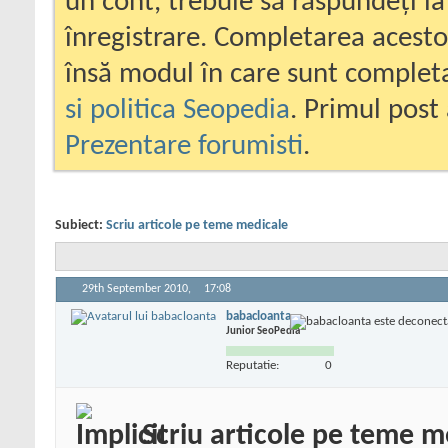
un cont, trebuie să răspundeți la
înregistrare. Completarea acesto
însă modul în care sunt completa
si politica Seopedia
. Primul post 
Prezentare forumisti
.
Subiect:
Scriu articole pe teme medicale
29th September 2010,
17:08
babacloanta
Junior SeoPedia
Reputatie:
0
Scriu articole pe teme m