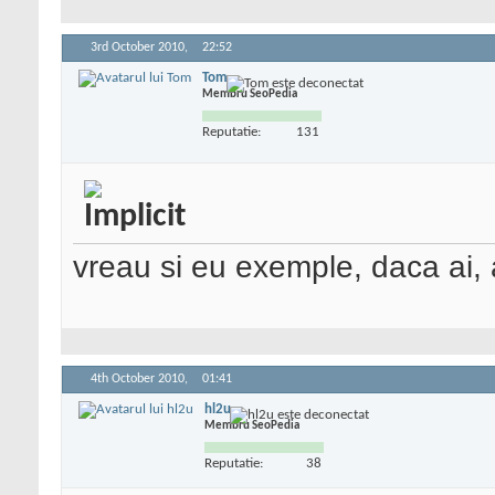
3rd October 2010,
22:52
Tom
Membru SeoPedia
Reputatie:
131
vreau si eu exemple, daca ai, a
4th October 2010,
01:41
hl2u
Membru SeoPedia
Reputatie:
38