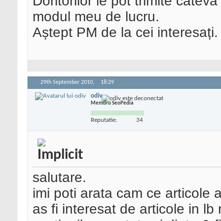
Doritorilor le pot trimite câtev
modul meu de lucru.
Aștept PM de la cei interesați.
29th September 2010,
18:29
odiv
Membru SeoPedia
Reputatie:
34
salutare.
imi poti arata cam ce articole 
as fi interesat de articole in 