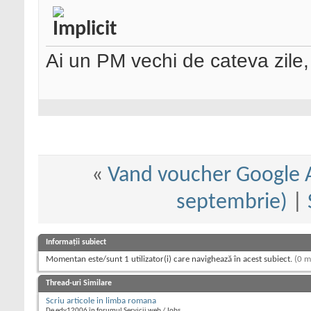
Ai un PM vechi de cateva zile
«
Vand voucher Google 
septembrie)
|
Informații subiect
Momentan este/sunt 1 utilizator(i) care navighează în acest subiect.
(0 m
Thread-uri Similare
Scriu articole in limba romana
De edy12006 în forumul Servicii web / Jobs