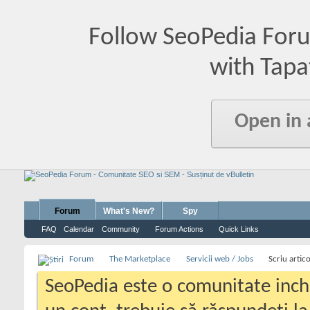
Follow SeoPedia For
with Tapa
Open in
Forum
What's New?
Spy
FAQ
Calendar
Community
Forum Actions
Quick Links
Forum
The Marketplace
Servicii web / Jobs
Scriu artic
SeoPedia este o comunitate inc