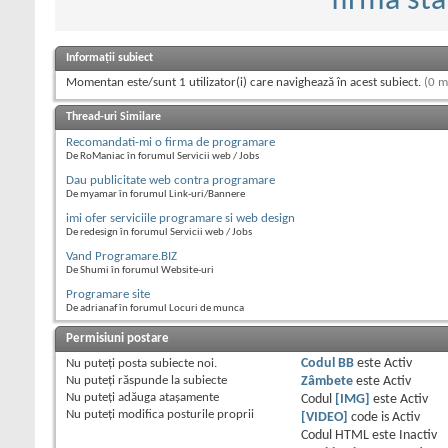
firma sta
Informații subiect
Momentan este/sunt 1 utilizator(i) care navighează în acest subiect.
(0 m
Thread-uri Similare
Recomandati-mi o firma de programare
De RoManiac în forumul Servicii web / Jobs
Dau publicitate web contra programare
De myamar în forumul Link-uri/Bannere
imi ofer serviciile programare si web design
De redesign în forumul Servicii web / Jobs
Vand Programare.BIZ
De Shumi în forumul Website-uri
Programare site
De adrianaf în forumul Locuri de munca
Permisiuni postare
Nu puteţi
posta subiecte noi.
Codul BB
este
Activ
Nu puteţi
răspunde la subiecte
Zâmbete
este
Activ
Nu puteţi
adăuga ataşamente
Codul
[IMG]
este
Activ
Nu puteţi
modifica posturile proprii
[VIDEO]
code is
Activ
Codul HTML este
Inactiv