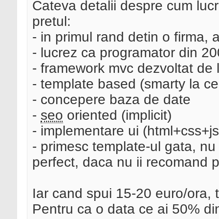
Cateva detalii despre cum lucre
pretul:
- in primul rand detin o firma, 
- lucrez ca programator din 2
- framework mvc dezvoltat de 
- template based (smarty la ce
- concepere baza de date
-
seo
oriented (implicit)
- implementare ui (html+css+j
- primesc template-ul gata, nu 
perfect, daca nu ii recomand 
Iar cand spui 15-20 euro/ora, 
Pentru ca o data ce ai 50% din