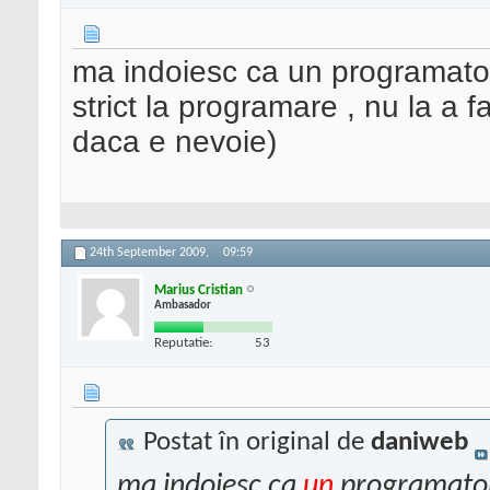
ma indoiesc ca un programator 
strict la programare , nu la a f
daca e nevoie)
24th September 2009,
09:59
Marius Cristian
Ambasador
Reputatie:
53
Postat în original de
daniweb
ma indoiesc ca
un
programator 