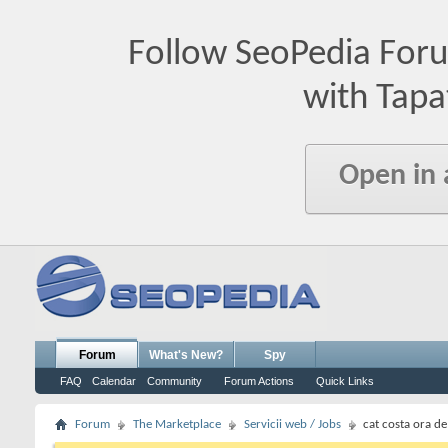
Follow SeoPedia For
with Tapa
Open in
Forum
What's New?
Spy
FAQ
Calendar
Community
Forum Actions
Quick Links
Forum
The Marketplace
Servicii web / Jobs
cat costa ora d