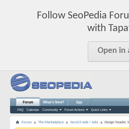
Follow SeoPedia For
with Tapa
Open in
Forum
What's New?
Spy
FAQ
Calendar
Community
Forum Actions
Quick Links
Forum
The Marketplace
Servicii web / Jobs
Design header, 