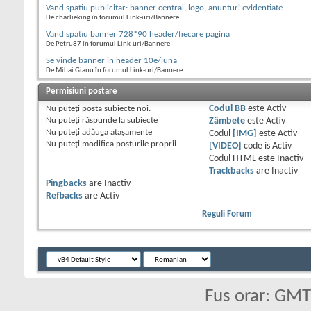
Vand spatiu publicitar: banner central, logo, anunturi evidentiate
De charlieking în forumul Link-uri/Bannere
Vand spatiu banner 728*90 header/fiecare pagina
De Petru87 în forumul Link-uri/Bannere
Se vinde banner in header 10e/luna
De Mihai Gianu în forumul Link-uri/Bannere
Permisiuni postare
Nu puteţi
posta subiecte noi.
Codul BB
este
Activ
Nu puteţi
răspunde la subiecte
Zâmbete
este
Activ
Nu puteţi
adăuga ataşamente
Codul
[IMG]
este
Activ
Nu puteţi
modifica posturile proprii
[VIDEO]
code is
Activ
Codul HTML este
Inactiv
Trackbacks
are
Inactiv
Pingbacks
are
Inactiv
Refbacks
are
Activ
Reguli Forum
Fus orar: GM