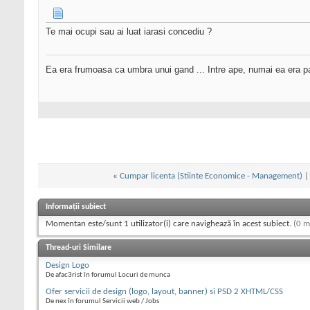
Te mai ocupi sau ai luat iarasi concediu ?
Ea era frumoasa ca umbra unui gand ... Intre ape, numai ea era p
«
Cumpar licenta (Stiinte Economice - Management)
Informații subiect
Momentan este/sunt 1 utilizator(i) care navighează în acest subiect.
(0 m
Thread-uri Similare
Design Logo
De afac3rist în forumul Locuri de munca
Ofer servicii de design (logo, layout, banner) si PSD 2 XHTML/CSS
De nex în forumul Servicii web / Jobs