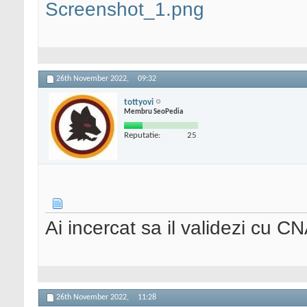
Screenshot_1.png
26th November 2022,
09:32
tottyovi
Membru SeoPedia
Reputatie:
25
Ai incercat sa il validezi cu
26th November 2022,
11:28