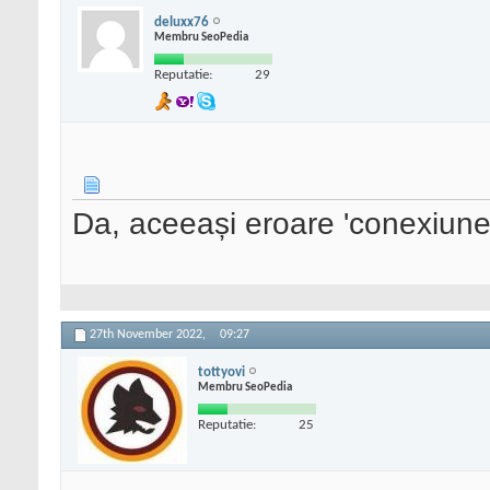
deluxx76
Membru SeoPedia
Reputatie:
29
Da, aceeași eroare 'conexiunea
27th November 2022,
09:27
tottyovi
Membru SeoPedia
Reputatie:
25