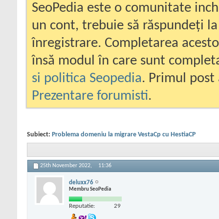
SeoPedia este o comunitate inc
un cont, trebuie să răspundeți la
înregistrare. Completarea acesto
însă modul în care sunt completa
si politica Seopedia
. Primul post 
Prezentare forumisti
.
Subiect:
Problema domeniu la migrare VestaCp cu HestiaCP
25th November 2022,
11:36
deluxx76
Membru SeoPedia
Reputatie:
29