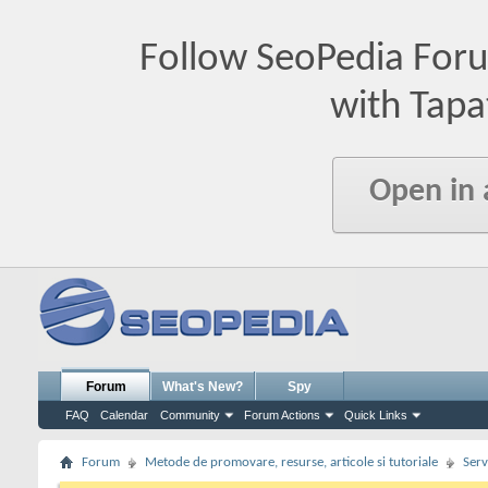
Follow SeoPedia For
with Tapa
Open in
Forum
What's New?
Spy
FAQ
Calendar
Community
Forum Actions
Quick Links
Forum
Metode de promovare, resurse, articole si tutoriale
Serv