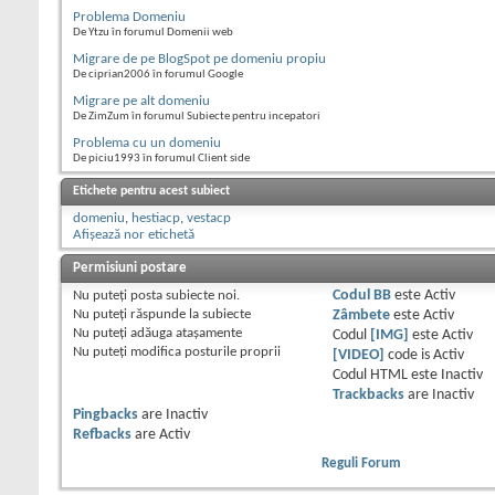
Problema Domeniu
De Ytzu în forumul Domenii web
Migrare de pe BlogSpot pe domeniu propiu
De ciprian2006 în forumul Google
Migrare pe alt domeniu
De ZimZum în forumul Subiecte pentru incepatori
Problema cu un domeniu
De piciu1993 în forumul Client side
Etichete pentru acest subiect
domeniu
,
hestiacp
,
vestacp
Afișează nor etichetă
Permisiuni postare
Nu puteţi
posta subiecte noi.
Codul BB
este
Activ
Nu puteţi
răspunde la subiecte
Zâmbete
este
Activ
Nu puteţi
adăuga ataşamente
Codul
[IMG]
este
Activ
Nu puteţi
modifica posturile proprii
[VIDEO]
code is
Activ
Codul HTML este
Inactiv
Trackbacks
are
Inactiv
Pingbacks
are
Inactiv
Refbacks
are
Activ
Reguli Forum