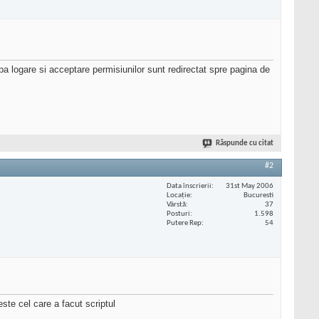
a logare si acceptare permisiunilor sunt redirectat spre pagina de
Răspunde cu citat
#2
Data înscrierii
31st May 2006
Locaţie
Bucuresti
Vârstă
37
Posturi
1.598
Putere Rep
54
ste cel care a facut scriptul