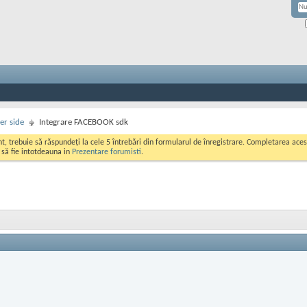
er side
Integrare FACEBOOK sdk
ont, trebuie să răspundeți la cele 5 întrebări din formularul de înregistrare. Completarea a
i să fie intotdeauna in
Prezentare forumisti
.