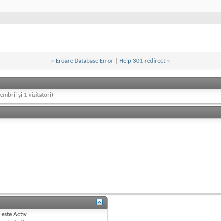
«
Eroare Database Error
|
Help 301 redirect
»
embrii și 1 vizitatori)
B
este
Activ