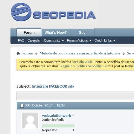
Forum
What's New?
Spy
FAQ
Calendar
Community
Forum Actions
Quick Links
Forum
Metode de promovare, resurse, articole si tutoriale
Serv
SeoPedia este o comunitate inchisă
incă din 2008
. Pentru a beneficia de un c
ajută la obținerea acestuia.
Regulile si politica Seopedia
. Primul post ar trebu
Subiect:
Integrare FACEBOOK sdk
30th October 2017,
12:38
websolutionwork
Junior SeoPedia
Reputatie:
0