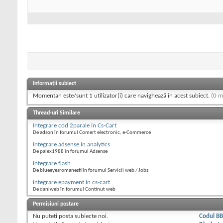
Informații subiect
Momentan este/sunt 1 utilizator(i) care navighează în acest subiect.
(0 m
Thread-uri Similare
Integrare cod 2parale in Cs-Cart
De adson în forumul Comert electronic, e-Commerce
Integrare adsense in analytics
De palex1988 în forumul Adsense
integrare flash
De blueeyesromanesti în forumul Servicii web / Jobs
integrare epayment in cs-cart
De daniweb în forumul Continut web
Permisiuni postare
Nu puteţi
posta subiecte noi.
Codul B