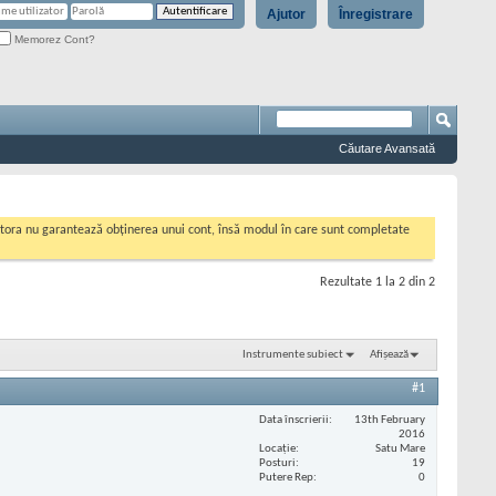
Ajutor
Înregistrare
Memorez Cont?
Căutare Avansată
cestora nu garantează obținerea unui cont, însă modul în care sunt completate
Rezultate 1 la 2 din 2
Instrumente subiect
Afișează
#1
Data înscrierii
13th February
2016
Locaţie
Satu Mare
Posturi
19
Putere Rep
0