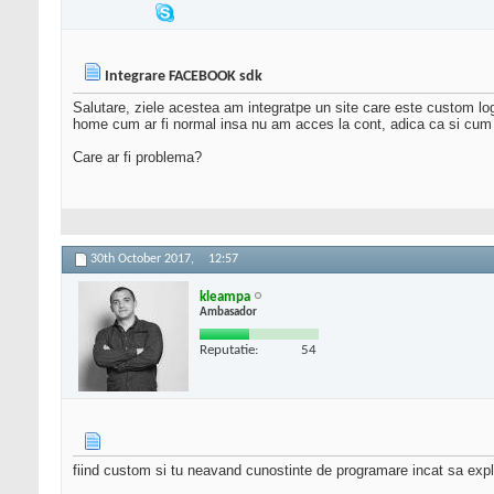
Integrare FACEBOOK sdk
Salutare, ziele acestea am integratpe un site care este custom log
home cum ar fi normal insa nu am acces la cont, adica ca si cum nu
Care ar fi problema?
30th October 2017,
12:57
kleampa
Ambasador
Reputatie:
54
fiind custom si tu neavand cunostinte de programare incat sa explic