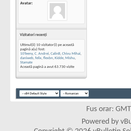
Avatar
Vizitatori recenţi
Ultimul(ii) 10 vizitator(i) pe această
pagină a(u) fost:
10Teeny
,
C. Andrei
,
CalinB
,
Chivu Mihai
,
daniweb
,
felix
,
flexbn
,
Kidde
,
Mishu
,
Stamate
Această pagină a avut
63.730
vizite
Fus orar: GM
Powered by vBu