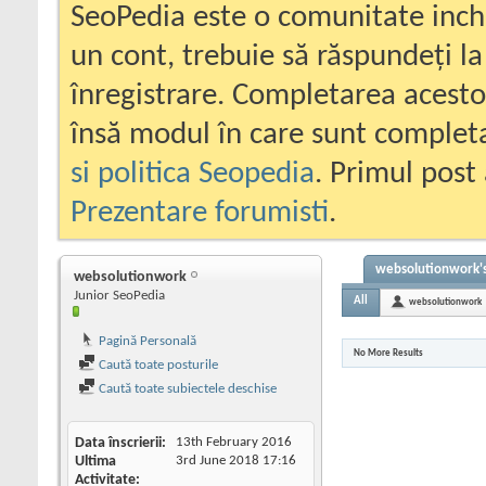
SeoPedia este o comunitate inc
un cont, trebuie să răspundeți la
înregistrare. Completarea acesto
însă modul în care sunt completa
si politica Seopedia
. Primul post 
Prezentare forumisti
.
websolutionwork's
websolutionwork
Junior SeoPedia
All
websolutionwork
Pagină Personală
No More Results
Caută toate posturile
Caută toate subiectele deschise
Data înscrierii
13th February 2016
Ultima
3rd June 2018
17:16
Activitate