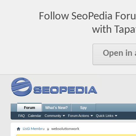
Follow SeoPedia For
with Tapa
Open in
Forum
What's New?
Spy
FAQ
Calendar
Community
Forum Actions
Quick Links
Listă Membru
websolutionwork