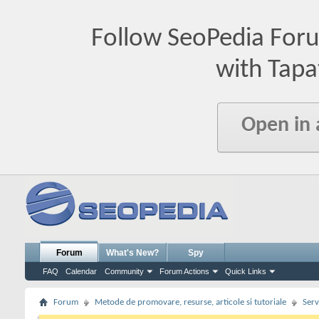
Follow SeoPedia For
with Tapa
Open in
Forum
What's New?
Spy
FAQ
Calendar
Community
Forum Actions
Quick Links
Forum
Metode de promovare, resurse, articole si tutoriale
Serv