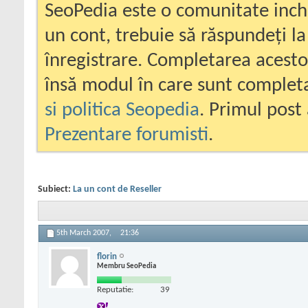
SeoPedia este o comunitate inc
un cont, trebuie să răspundeți la
înregistrare. Completarea acesto
însă modul în care sunt completa
si politica Seopedia
. Primul post 
Prezentare forumisti
.
Subiect:
La un cont de Reseller
5th March 2007,
21:36
florin
Membru SeoPedia
Reputatie:
39