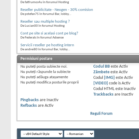
De fatfrumos4u în forumul Hosting
Reseller publicitate - Neogen - 30% comision
De pstefan75 în forumul Bar, lobby...
Reseller sau multiple hosting ?
De Lucian00 în forumul Hosting
Cont pe site si acelasi cont pe blog?
De Federals în forumul Adsense
Servicii reseller pe hosting intern
De andrei80 în forumul Bar, lobby...
Permisiuni postare
Nu puteţi
posta subiecte noi.
Codul BB
este
Activ
Nu puteţi
răspunde la subiecte
Zâmbete
este
Activ
Nu puteţi
adăuga ataşamente
Codul
[IMG]
este
Activ
Nu puteţi
modifica posturile proprii
[VIDEO]
code is
Activ
Codul HTML este
Inactiv
Trackbacks
are
Inactiv
Pingbacks
are
Inactiv
Refbacks
are
Activ
Reguli Forum