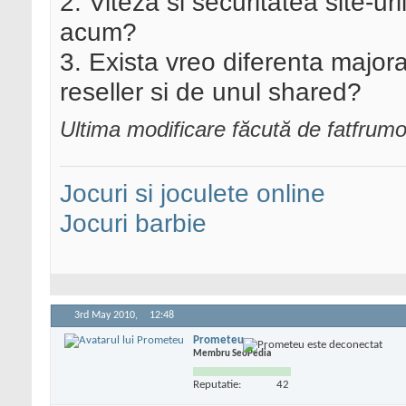
2. Viteza si securitatea site-u
acum?
3. Exista vreo diferenta majora 
reseller si de unul shared?
Ultima modificare făcută de fatfru
Jocuri si joculete online
Jocuri barbie
3rd May 2010,
12:48
Prometeu
Membru SeoPedia
Reputatie:
42