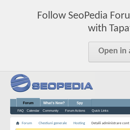
Follow SeoPedia For
with Tapa
Open in
Forum
What's New?
Spy
FAQ
Calendar
Community
Forum Actions
Quick Links
Forum
Chestiuni generale
Hosting
Detalii administrare cont 