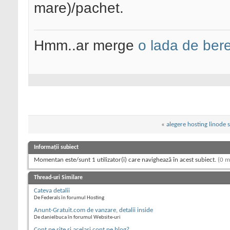
mare)/pachet.
Hmm..ar merge
o lada de ber
«
alegere hosting linode s
Informații subiect
Momentan este/sunt 1 utilizator(i) care navighează în acest subiect.
(0 m
Thread-uri Similare
Cateva detalii
De Federals în forumul Hosting
Anunt-Gratuit.com de vanzare, detalii inside
De danielbuca în forumul Website-uri
Cont pe site si acelasi cont pe blog?