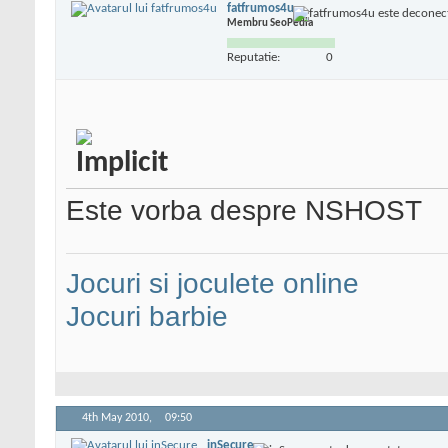
fatfrumos4u
Membru SeoPedia
Reputatie:
0
Este vorba despre NSHOST
Jocuri si joculete online
Jocuri barbie
4th May 2010,
09:50
inSecure