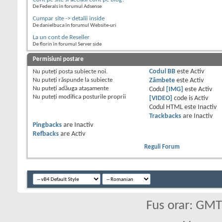
De Federals în forumul Adsense
Cumpar site -> detalii inside
De danielbuca în forumul Website-uri
La un cont de Reseller
De florin în forumul Server side
Permisiuni postare
Nu puteţi
posta subiecte noi.
Codul BB
este
Activ
Nu puteţi
răspunde la subiecte
Zâmbete
este
Activ
Nu puteţi
adăuga ataşamente
Codul
[IMG]
este
Activ
Nu puteţi
modifica posturile proprii
[VIDEO]
code is
Activ
Codul HTML este
Inactiv
Trackbacks
are
Inactiv
Pingbacks
are
Inactiv
Refbacks
are
Activ
Reguli Forum
Fus orar: GM