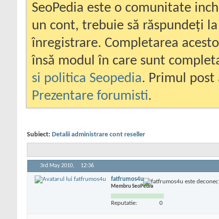
SeoPedia este o comunitate inc
un cont, trebuie să răspundeți la
înregistrare. Completarea acesto
însă modul în care sunt completa
si politica Seopedia
. Primul post 
Prezentare forumisti
.
Subiect:
Detalii administrare cont reseller
3rd May 2010,
12:36
fatfrumos4u
Membru SeoPedia
Reputatie:
0