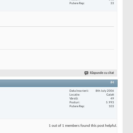
Putere Rep
33
Răspunde cu citat
#4
Data înscrierii
8th July 2006
Locaţie
Galati
Vârstă
49
Posturi
5.993
Putere Rep
103
1 out of 1 members found this post helpful.