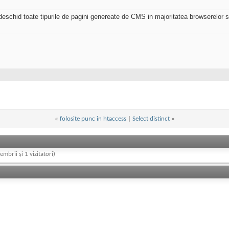
l deschid toate tipurile de pagini genereate de CMS in majoritatea browserelor 
«
folosite punc in htaccess
|
Select distinct
»
embrii și 1 vizitatori)