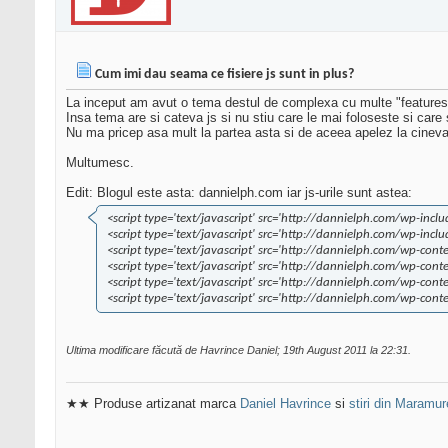
Cum imi dau seama ce fisiere js sunt in plus?
La inceput am avut o tema destul de complexa cu multe "features" 
Insa tema are si cateva js si nu stiu care le mai foloseste si care 
Nu ma pricep asa mult la partea asta si de aceea apelez la cineva
Multumesc.
Edit: Blogul este asta: dannielph.com iar js-urile sunt astea:
<script type='text/javascript' src='http://dannielph.com/wp-incl
<script type='text/javascript' src='http://dannielph.com/wp-inclu
<script type='text/javascript' src='http://dannielph.com/wp-cont
<script type='text/javascript' src='http://dannielph.com/wp-cont
<script type='text/javascript' src='http://dannielph.com/wp-cont
<script type='text/javascript' src='http://dannielph.com/wp-cont
Ultima modificare făcută de Havrince Daniel; 19th August 2011 la
22:31
.
★★ Produse artizanat marca
Daniel Havrince
si
stiri din Maramu