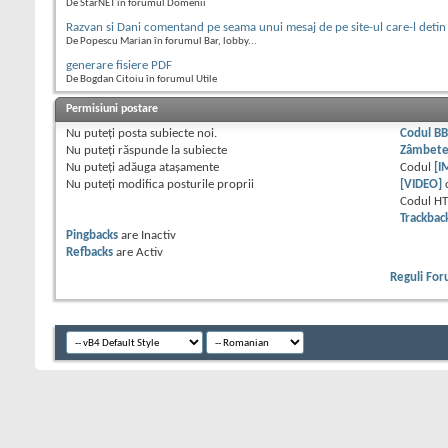
De StarNET în forumul Domenii
Razvan si Dani comentand pe seama unui mesaj de pe site-ul care-l detin
De Popescu Marian în forumul Bar, lobby...
generare fisiere PDF
De Bogdan Citoiu în forumul Utile
Permisiuni postare
Nu puteţi
posta subiecte noi.
Codul B
Nu puteţi
răspunde la subiecte
Zâmbet
Nu puteţi
adăuga ataşamente
Codul
[I
Nu puteţi
modifica posturile proprii
[VIDEO]
Codul H
Trackbac
Pingbacks
are
Inactiv
Refbacks
are
Activ
Reguli Fo