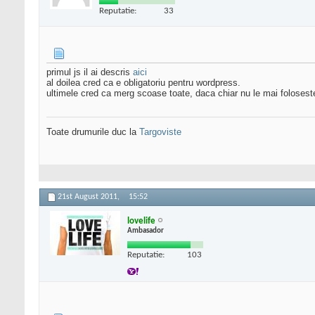
Reputatie:
33
primul js il ai descris
aici
al doilea cred ca e obligatoriu pentru wordpress.
ultimele cred ca merg scoase toate, daca chiar nu le mai folosest
Toate drumurile duc la
Targoviste
21st August 2011,
15:52
lovelife
Ambasador
Reputatie:
103