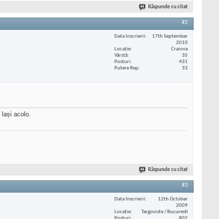
Răspunde cu citat
#2
Data înscrierii
17th September
2010
Locaţie
Craiova
Vârstă
35
Posturi
431
Putere Rep
33
lași acolo.
Răspunde cu citat
#3
Data înscrierii
12th October
2009
Locaţie
Targoviste / Bucuresti
Posturi
802