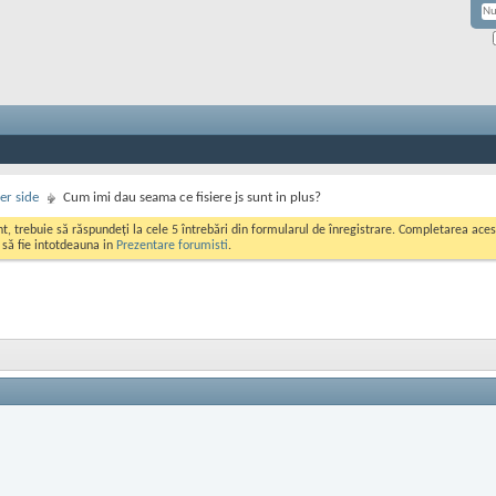
er side
Cum imi dau seama ce fisiere js sunt in plus?
ont, trebuie să răspundeți la cele 5 întrebări din formularul de înregistrare. Completarea a
i să fie intotdeauna in
Prezentare forumisti
.