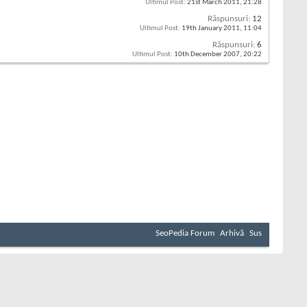
Ultimul Post:
21st March 2011,
21:28
Răspunsuri:
12
Ultimul Post:
19th January 2011,
11:04
Răspunsuri:
6
Ultimul Post:
10th December 2007,
20:22
SeoPedia Forum
Arhivă
Sus