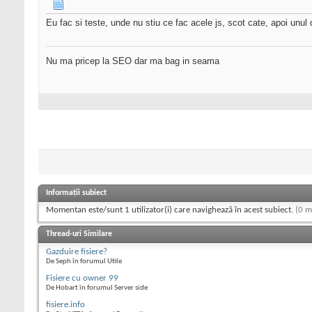
Eu fac si teste, unde nu stiu ce fac acele js, scot cate, apoi unu
Nu ma pricep la SEO dar ma bag in seama
Informații subiect
Momentan este/sunt 1 utilizator(i) care navighează în acest subiect.
(0 m
Thread-uri Similare
Gazduire fisiere?
De Seph în forumul Utile
Fisiere cu owner 99
De Hobart în forumul Server side
fisiere.info