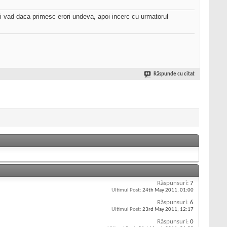
si vad daca primesc erori undeva, apoi incerc cu urmatorul
Răspunde cu citat
Răspunsuri:
7
Ultimul Post:
24th May 2011,
01:00
Răspunsuri:
6
Ultimul Post:
23rd May 2011,
12:17
Răspunsuri:
0