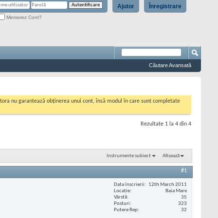
Ajutor
Înregistrare
Memorez Cont?
Căutare Avansată
cestora nu garantează obținerea unui cont, însă modul în care sunt completate
Rezultate 1 la 4 din 4
Instrumente subiect
Afișează
#1
Data înscrierii
12th March 2011
Locaţie
Baia Mare
Vârstă
35
Posturi
323
Putere Rep
32