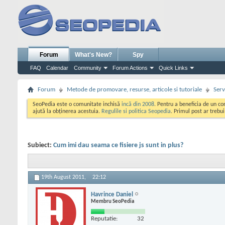
Forum
What's New?
Spy
FAQ
Calendar
Community
Forum Actions
Quick Links
Forum
Metode de promovare, resurse, articole si tutoriale
Serv
SeoPedia este o comunitate inchisă
incă din 2008
. Pentru a beneficia de un c
ajută la obținerea acestuia.
Regulile si politica Seopedia
. Primul post ar trebu
Subiect:
Cum imi dau seama ce fisiere js sunt in plus?
19th August 2011,
22:12
Havrince Daniel
Membru SeoPedia
Reputatie:
32