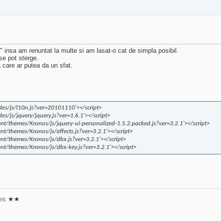
insa am renuntat la multe si am lasat-o cat de simpla posibil.
se pot sterge.
 care ar putea da un sfat.
udes/js/l10n.js?ver=20101110'></script>
des/js/jquery/jquery.js?ver=1.6.1'></script>
ent/themes/Kronos/js/jquery-ui-personalized-1.5.2.packed.js?ver=3.2.1'></script>
ent/themes/Kronos/js/effects.js?ver=3.2.1'></script>
ent/themes/Kronos/js/dbx.js?ver=3.2.1'></script>
ent/themes/Kronos/js/dbx-key.js?ver=3.2.1'></script>
res
★★