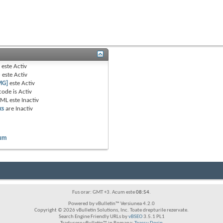
B
este
Activ
e
este
Activ
MG]
este
Activ
code is
Activ
TML este
Inactiv
ks
are
Inactiv
rum
Fus orar: GMT +3. Acum este
08:54
.
Powered by vBulletin™ Versiunea 4.2.0
Copyright © 2026 vBulletin Solutions, Inc. Toate drepturile rezervate.
Search Engine Friendly URLs by
vBSEO
3.5.1 PL1