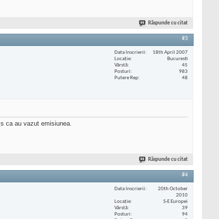
Răspunde cu citat
#3
Data înscrierii
18th April 2007
Locaţie
Bucuresti
Vârstă
45
Posturi
983
Putere Rep
48
zis ca au vazut emisiunea.
Răspunde cu citat
#4
Data înscrierii
20th October
2010
Locaţie
S-E Europei
Vârstă
39
Posturi
94