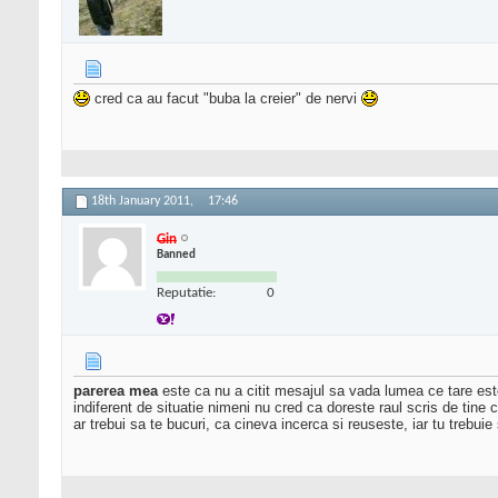
cred ca au facut "buba la creier" de nervi
18th January 2011,
17:46
Gin
Banned
Reputatie:
0
parerea mea
este ca nu a citit mesajul sa vada lumea ce tare este 
indiferent de situatie nimeni nu cred ca doreste raul scris de tine 
ar trebui sa te bucuri, ca cineva incerca si reuseste, iar tu trebuie 