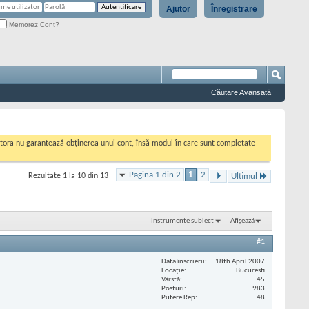
Ajutor
Înregistrare
Memorez Cont?
Căutare Avansată
cestora nu garantează obținerea unui cont, însă modul în care sunt completate
Pagina 1 din 2
1
2
Rezultate 1 la 10 din 13
Ultimul
Instrumente subiect
Afișează
#1
Data înscrierii
18th April 2007
Locaţie
Bucuresti
Vârstă
45
Posturi
983
Putere Rep
48