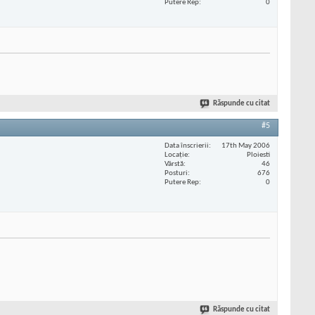
Putere Rep
0
Răspunde cu citat
#5
Data înscrierii
17th May 2006
Locaţie
Ploiesti
Vârstă
46
Posturi
676
Putere Rep
0
Răspunde cu citat