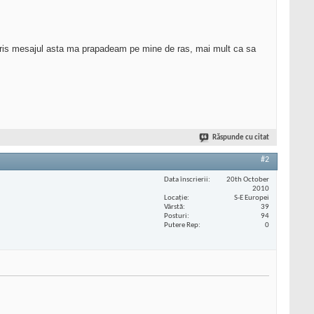
cris mesajul asta ma prapadeam pe mine de ras, mai mult ca sa
Răspunde cu citat
#2
Data înscrierii
20th October
2010
Locaţie
S-E Europei
Vârstă
39
Posturi
94
Putere Rep
0