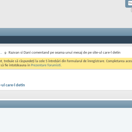
..
Razvan si Dani comentand pe seama unui mesaj de pe site-ul care-l detin
ont, trebuie să răspundeți la cele 5 întrebări din formularul de înregistrare. Completarea a
i să fie intotdeauna in
Prezentare forumisti
.
ul care-l detin