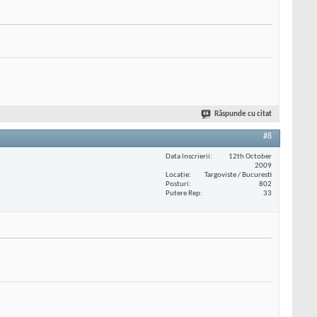
Răspunde cu citat
#8
Data înscrierii
12th October
2009
Locaţie
Targoviste / Bucuresti
Posturi
802
Putere Rep
33