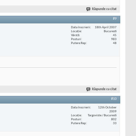
Răspunde cu citat
#9
Data înscrierii
18th April 2007
Locaţie
Bucuresti
Vârstă
45
Posturi
983
Putere Rep
48
Răspunde cu citat
#10
Data înscrierii
12th October
2009
Locaţie
Targoviste / Bucuresti
Posturi
802
Putere Rep
33