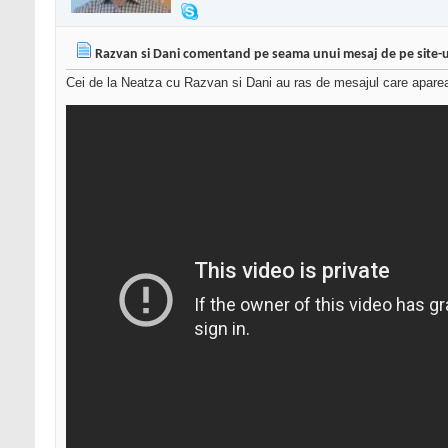
Razvan si Dani comentand pe seama unui mesaj de pe site-ul
Cei de la Neatza cu Razvan si Dani au ras de mesajul care aparea pe