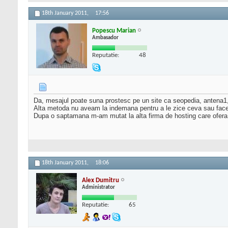
18th January 2011,
17:56
Popescu Marian
Ambasador
Reputatie:
48
Da, mesajul poate suna prostesc pe un site ca seopedia, antena1, s
Alta metoda nu aveam la indemana pentru a le zice ceva sau face 
Dupa o saptamana m-am mutat la alta firma de hosting care ofera 
18th January 2011,
18:06
Alex Dumitru
Administrator
Reputatie:
65