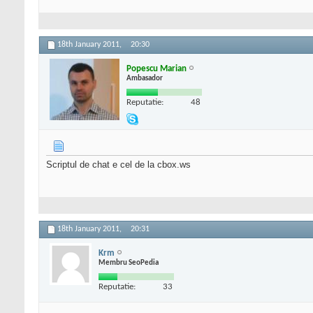
18th January 2011,
20:30
Popescu Marian
Ambasador
Reputatie:
48
Scriptul de chat e cel de la cbox.ws
18th January 2011,
20:31
Krm
Membru SeoPedia
Reputatie:
33