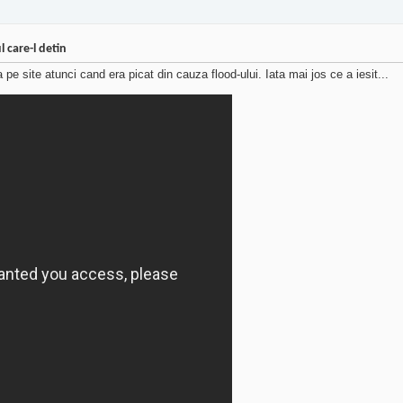
 care-l detin
 site atunci cand era picat din cauza flood-ului. Iata mai jos ce a iesit...