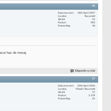
#6
Data înscrierii
18th April 2007
Locaţie
Bucuresti
Vârstă
45
Posturi
983
Putere Rep
48
facut haz de mesaj.
Răspunde cu citat
#7
Data înscrierii
20th April 2006
Locaţie
Pitesti / Bucuresti
Vârstă
37
Posturi
3.339
Putere Rep
65