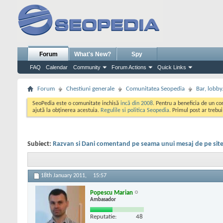
Forum
What's New?
Spy
FAQ
Calendar
Community
Forum Actions
Quick Links
Forum
Chestiuni generale
Comunitatea Seopedia
Bar, lobby.
SeoPedia este o comunitate inchisă
incă din 2008
. Pentru a beneficia de un c
ajută la obținerea acestuia.
Regulile si politica Seopedia
. Primul post ar trebu
Subiect:
Razvan si Dani comentand pe seama unui mesaj de pe site-
18th January 2011,
15:57
Popescu Marian
Ambasador
Reputatie:
48