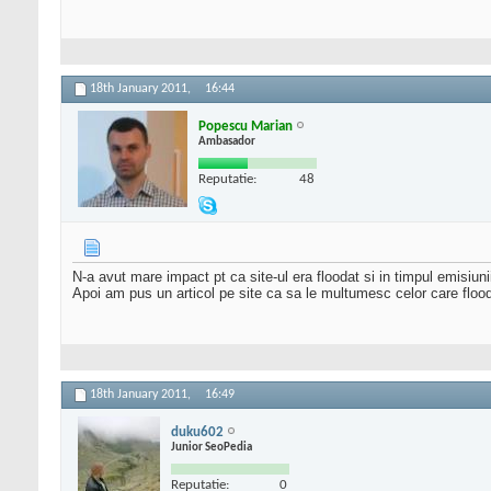
18th January 2011,
16:44
Popescu Marian
Ambasador
Reputatie:
48
N-a avut mare impact pt ca site-ul era floodat si in timpul emisiun
Apoi am pus un articol pe site ca sa le multumesc celor care floo
18th January 2011,
16:49
duku602
Junior SeoPedia
Reputatie:
0