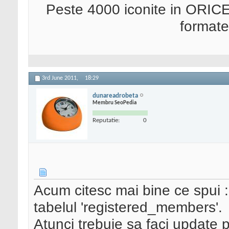
Peste 4000 iconite in ORICE
format
3rd June 2011,
18:29
dunareadrobeta
Membru SeoPedia
Reputatie:
0
Acum citesc mai bine ce spui : v
tabelul 'registered_members'.
Atunci trebuie sa faci update