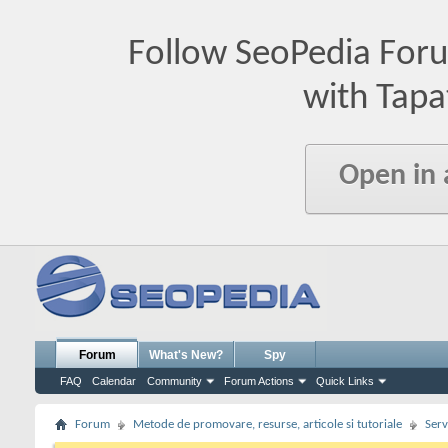
Follow SeoPedia For
with Tapa
Open in
Forum
What's New?
Spy
FAQ
Calendar
Community
Forum Actions
Quick Links
Forum
Metode de promovare, resurse, articole si tutoriale
Serv