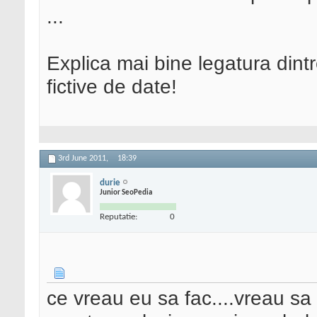
...
Explica mai bine legatura dint
fictive de date!
3rd June 2011,
18:39
durie
Junior SeoPedia
Reputatie:
0
ce vreau eu sa fac....vreau s