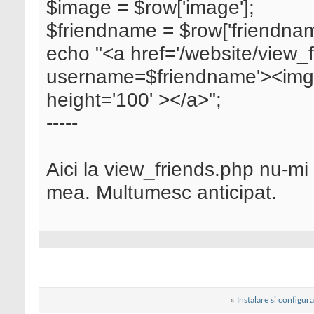
$image = $row['image'];
$friendname = $row['friendnam
echo "<a href='/website/view_
username=$friendname'><img s
height='100' ></a>";
-----
Aici la view_friends.php nu-mi 
mea. Multumesc anticipat.
«
Instalare si configur