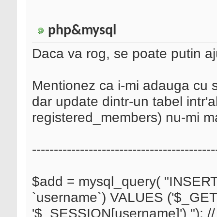
php&mysql
Daca va rog, se poate putin aj
Mentionez ca i-mi adauga cu 
dar update dintr-un tabel intr'a
registered_members) nu-mi ma
------------------------------------------
$add = mysql_query( "INSERT I
`username`) VALUES ('$_GET[
'$_SESSION[username]') "); // a