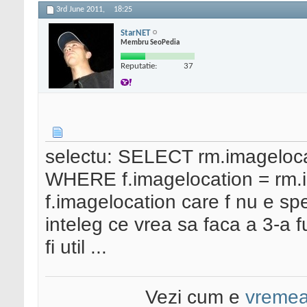
3rd June 2011,
18:25
StarNET
Membru SeoPedia
Reputatie:
37
selectu: SELECT rm.imagelo
WHERE f.imagelocation = rm.i
f.imagelocation care f nu e spe
inteleg ce vrea sa faca a 3-a f
fi util ...
Vezi cum e
vreme