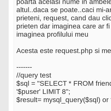
poarta acelasi nume in ambele t
altul..daca se poate..caci mi-
prieteni, request, cand dau cl
prieten dar imaginea care ar fi 
imaginea profilului meu
Acesta este request.php si me
-------
//query test
$sql = "SELECT * FROM frie
'$puser' LIMIT 8";
$result= mysql_query($sql) o