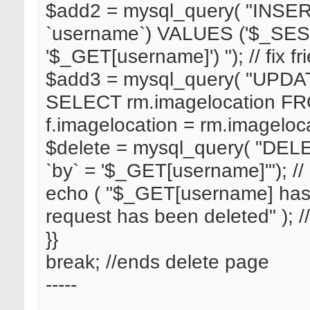
$add2 = mysql_query( "INSERT
`username`) VALUES ('$_SES
'$_GET[username]') "); // fix f
$add3 = mysql_query( "UPDATE
SELECT rm.imagelocation F
f.imagelocation = rm.imageloca
$delete = mysql_query( "DE
`by` = '$_GET[username]'"); //
echo ( "$_GET[username] has 
request has been deleted" ); /
}}
break; //ends delete page
-----