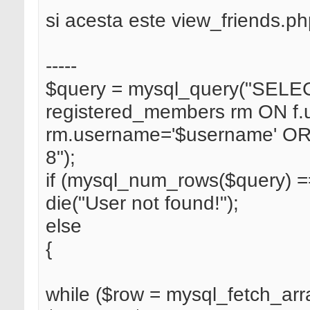
si acesta este view_friends.p
-----
$query = mysql_query("SELEC
registered_members rm ON 
rm.username='$username' O
8");
if (mysql_num_rows($query) =
die("User not found!");
else
{
while ($row = mysql_fetch_arr