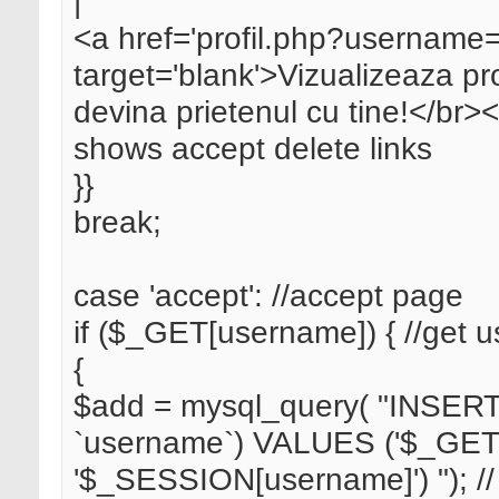
|
<a href='profil.php?username=
target='blank'>Vizualizeaza pr
devina prietenul cu tine!</br><
shows accept delete links
}}
break;
case 'accept': //accept page
if ($_GET[username]) { //get 
{
$add = mysql_query( "INSERT I
`username`) VALUES ('$_GET[
'$_SESSION[username]') "); // a