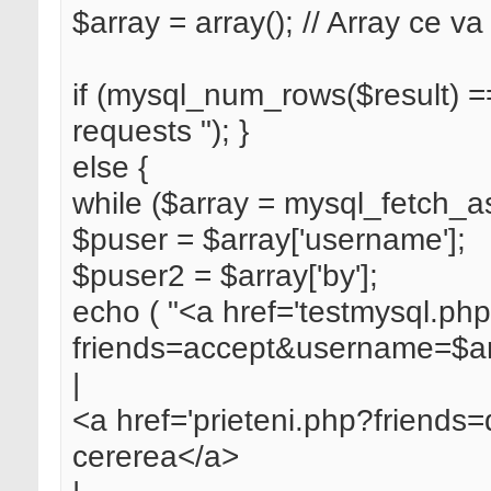
$array = array(); // Array ce va
if (mysql_num_rows($result) =
requests "); }
else {
while ($array = mysql_fetch_as
$puser = $array['username'];
$puser2 = $array['by'];
echo ( "<a href='testmysql.ph
friends=accept&username=$ar
|
<a href='prieteni.php?friends
cererea</a>