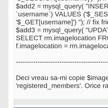
$add2 = mysql_query( "INSERT
`username`) VALUES ('$_SES
'$_GET[username]') "); // fix f
$add3 = mysql_query( "UPDATE
SELECT rm.imagelocation F
f.imagelocation = rm.imageloca
------------------------------------------
Deci vreau sa-mi copie $imagelo
'registered_members'. Orice r