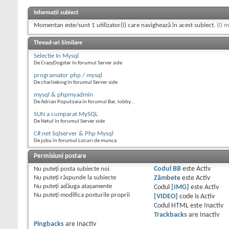
Informații subiect
Momentan este/sunt 1 utilizator(i) care navighează în acest subiect.
(0 m
Thread-uri Similare
Selectie In Mysql
De CrazyDogster în forumul Server side
programator php / mysql
De charlieking în forumul Server side
mysql & phpmyadmin
De Adrian Poputoaia în forumul Bar, lobby...
SUN a cumparat MySQL
De Netul în forumul Server side
C#.net Sqlserver & Php Mysql
De jubu în forumul Locuri de munca
Permisiuni postare
Nu puteţi
posta subiecte noi.
Codul BB
este
Activ
Nu puteţi
răspunde la subiecte
Zâmbete
este
Activ
Nu puteţi
adăuga ataşamente
Codul
[IMG]
este
Activ
Nu puteţi
modifica posturile proprii
[VIDEO]
code is
Activ
Codul HTML este
Inactiv
Trackbacks
are
Inactiv
Pingbacks
are
Inactiv