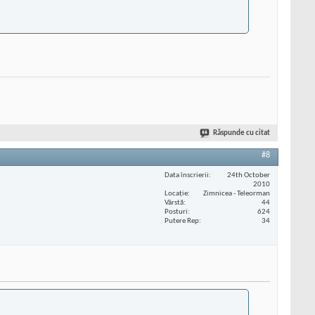
Răspunde cu citat
#8
Data înscrierii
24th October
2010
Locaţie
Zimnicea - Teleorman
Vârstă
44
Posturi
624
Putere Rep
34