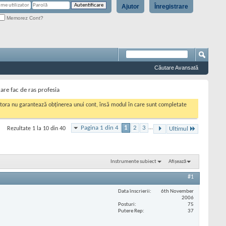
Ajutor
Înregistrare
Memorez Cont?
Căutare Avansată
care fac de ras profesia
cestora nu garantează obținerea unui cont, însă modul în care sunt completate
Pagina 1 din 4
1
2
3
...
Rezultate 1 la 10 din 40
Ultimul
Instrumente subiect
Afișează
#1
Data înscrierii
6th November
2006
Posturi
75
Putere Rep
37