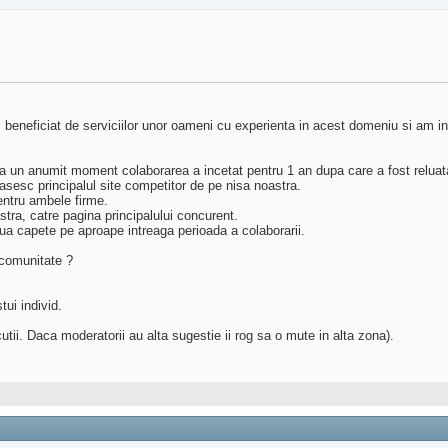
am beneficiat de serviciilor unor oameni cu experienta in acest domeniu si am inva
 La un anumit moment colaborarea a incetat pentru 1 an dupa care a fost reluat
sesc principalul site competitor de pe nisa noastra.
entru ambele firme.
tra, catre pagina principalului concurent.
ua capete pe aproape intreaga perioada a colaborarii.
 comunitate ?
ui individ.
cutii. Daca moderatorii au alta sugestie ii rog sa o mute in alta zona).