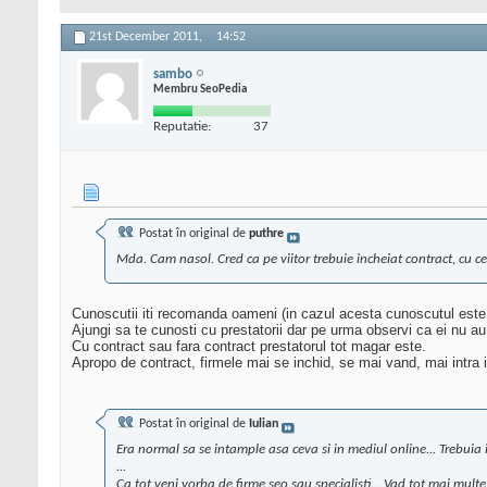
21st December 2011,
14:52
sambo
Membru SeoPedia
Reputatie:
37
Postat în original de
puthre
Mda. Cam nasol. Cred ca pe viitor trebuie incheiat contract, cu ce
Cunoscutii iti recomanda oameni (in cazul acesta cunoscutul este 
Ajungi sa te cunosti cu prestatorii dar pe urma observi ca ei nu au
Cu contract sau fara contract prestatorul tot magar este.
Apropo de contract, firmele mai se inchid, se mai vand, mai intra in 
Postat în original de
Iulian
Era normal sa se intample asa ceva si in mediul online... Trebuia in 
...
Ca tot veni vorba de firme
seo
sau specialisti... Vad tot mai multe