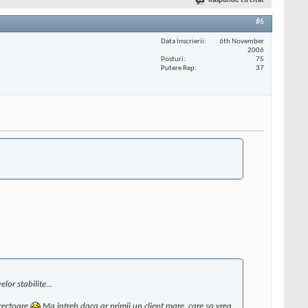
Răspunde cu citat
#6
Data înscrierii
6th November
2006
Posturi
75
Putere Rep
37
lor stabilite...
irectoare
Ma intreb daca ar primii un client mare, care sa vrea