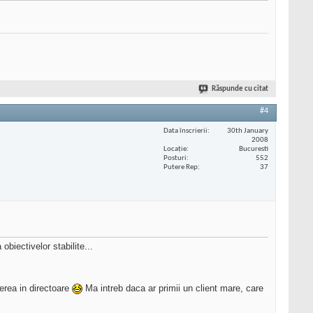
Răspunde cu citat
#4
Data înscrierii
30th January
2008
Locaţie
Bucuresti
Posturi
552
Putere Rep
37
obiectivelor stabilite...
ierea in directoare
Ma intreb daca ar primii un client mare, care