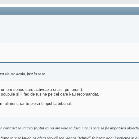
va clauze acolo, just in case.
un om serios care activeaza si aici pe forum).
 scupule si ii fac de rusine pe cei care i-au recomandat.
faliment, iar tu pierzi timpul la tribunal.
contract sa iti treci faptul ca nu are voie sa faca lucruri care sa fie impotriva obiective
 firme care se lauda ca ofera servicii
seo
, dar ca "tehnici" folosesc doar inscrierea in d