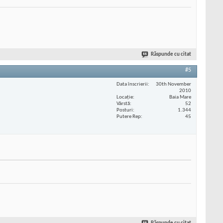
Răspunde cu citat
#5
Data înscrierii
30th November
2010
Locaţie
Baia Mare
Vârstă
52
Posturi
1.344
Putere Rep
45