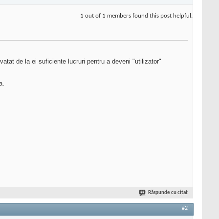
1 out of 1 members found this post helpful.
tat de la ei suficiente lucruri pentru a deveni "utilizator"
a.
Răspunde cu citat
#2