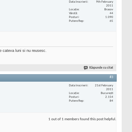
Data înscrierii
9th February
2011
Locaţie
Brasov
Vârstă
44
Posturi
1.090
Putere Rep
65
de cateva luni si nu reusesc.
Răspunde cu citat
#3
Data înscrierii
21st February
2011
Locaţie
București
Posturi
2.154
Putere Rep
84
1 out of 1 members found this post helpful.