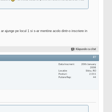
r ajunge pe locul 1 si s-ar mentine acolo dintr-o inscriere in
Răspunde cu citat
#7
Data înscrierii
20th January
2008
Locaţie
Sibiu, RO
Posturi
2.011
Putere Rep
44