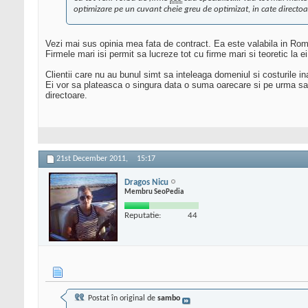
optimizare pe un cuvant cheie greu de optimizat, in cate directoare
Vezi mai sus opinia mea fata de contract. Ea este valabila in Roman
Firmele mari isi permit sa lucreze tot cu firme mari si teoretic la e
Clientii care nu au bunul simt sa inteleaga domeniul si costurile i
Ei vor sa plateasca o singura data o suma oarecare si pe urma sa be
directoare.
21st December 2011,
15:17
Dragos Nicu
Membru SeoPedia
Reputatie:
44
Postat în original de
sambo