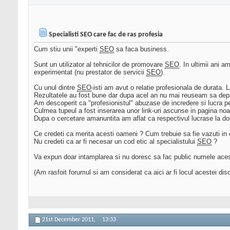
Specialisti SEO care fac de ras profesia
Cum stiu unii "experti
SEO
sa faca business.
Sunt un utilizator al tehnicilor de promovare
SEO
. In ultimii ani 
experimentat (nu prestator de servicii
SEO
).
Cu unul dintre
SEO
-isti am avut o relatie profesionala de durata.
Rezultatele au fost bune dar dupa acel an nu mai reuseam sa depa
Am descoperit ca "profesionistul" abuzase de incredere si lucra p
Culmea tupeul a fost inserarea unor link-uri ascunse in pagina noas
Dupa o cercetare amanuntita am aflat ca respectivul lucrase la do
Ce credeti ca merita acesti oameni ? Cum trebuie sa fie vazuti in
Nu credeti ca ar fi necesar un cod etic al specialistului
SEO
?
Va expun doar intamplarea si nu doresc sa fac public numele acest
(Am rasfoit forumul si am considerat ca aici ar fi locul acestei dis
21st December 2011,
13:33