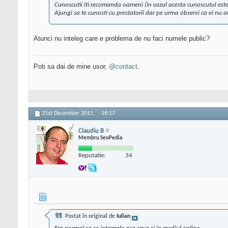
Cunoscutii iti recomanda oameni (in cazul acesta cunoscutul este 
Ajungi sa te cunosti cu prestatorii dar pe urma observi ca ei nu au
Atunci nu inteleg care e problema de nu faci numele public?
Poti sa dai de mine usor,
@contact
.
21st December 2011,
16:17
Claudiu B
Membru SeoPedia
Reputatie:
34
Postat în original de
Iulian