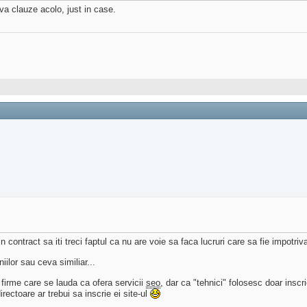
va clauze acolo, just in case.
contract sa iti treci faptul ca nu are voie sa faca lucruri care sa fie impotriva 
ilor sau ceva similiar...
 firme care se lauda ca ofera servicii
seo
, dar ca "tehnici" folosesc doar inscr
ectoare ar trebui sa inscrie ei site-ul