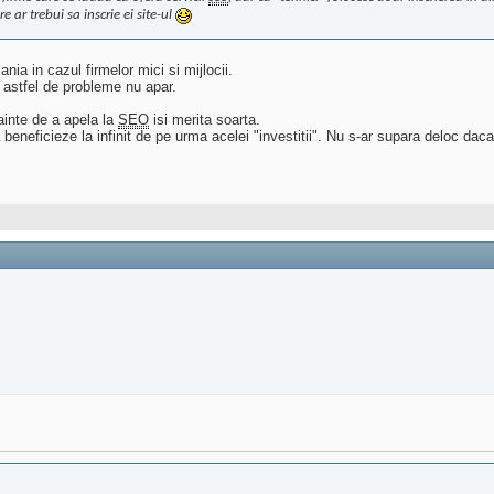
 ar trebui sa inscrie ei site-ul
ia in cazul firmelor mici si mijlocii.
i astfel de probleme nu apar.
nainte de a apela la
SEO
isi merita soarta.
neficieze la infinit de pe urma acelei "investitii". Nu s-ar supara deloc daca a