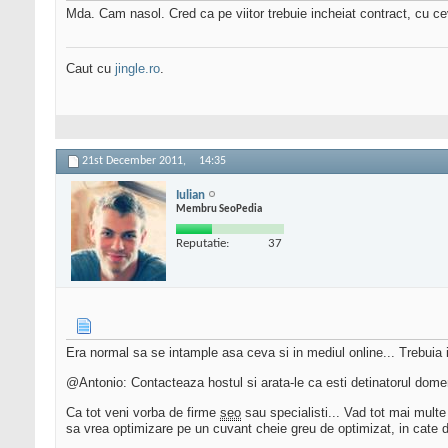
Mda. Cam nasol. Cred ca pe viitor trebuie incheiat contract, cu ce
Caut cu
jingle.ro
.
21st December 2011,
14:35
Iulian
Membru SeoPedia
Reputatie:
37
Era normal sa se intample asa ceva si in mediul online... Trebuia in 
@Antonio: Contacteaza hostul si arata-le ca esti detinatorul domeni
Ca tot veni vorba de firme
seo
sau specialisti... Vad tot mai multe
sa vrea optimizare pe un cuvant cheie greu de optimizat, in cate dir