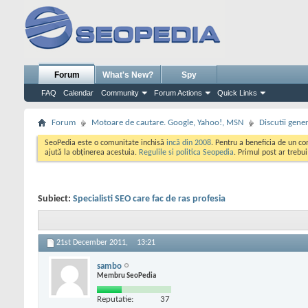
Forum
What's New?
Spy
FAQ
Calendar
Community
Forum Actions
Quick Links
Forum
Motoare de cautare. Google, Yahoo!, MSN
Discutii gene
SeoPedia este o comunitate inchisă
incă din 2008
. Pentru a beneficia de un c
ajută la obținerea acestuia.
Regulile si politica Seopedia
. Primul post ar trebu
Subiect:
Specialisti SEO care fac de ras profesia
21st December 2011,
13:21
sambo
Membru SeoPedia
Reputatie:
37