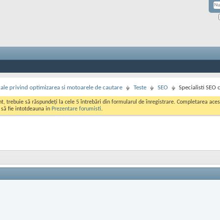
rale privind optimizarea si motoarele de cautare
Teste
SEO
Specialisti SEO 
ont, trebuie să răspundeți la cele 5 întrebări din formularul de înregistrare. Completarea a
i să fie intotdeauna in
Prezentare forumisti
.