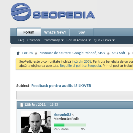
Forum
What's New?
Spy
FAQ
Calendar
Community
Forum Actions
Quick Links
Forum
Motoare de cautare. Google, Yahoo!, MSN
SEO Soft
SeoPedia este o comunitate inchisă
incă din 2008
. Pentru a beneficia de un c
ajută la obținerea acestuia.
Regulile si politica Seopedia
. Primul post ar trebu
Subiect:
Feedback pentru auditul SILKWEB
12th July 2012,
16:33
dcosmin83
Membru SeoPedia
Reputatie:
35