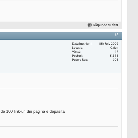
Răspunde cu citat
#6
Data înscrierii
8th July 2006
Locaţie
Galati
Vârstă
49
Posturi
5.993
Putere Rep
103
 de 100 link-uri din pagina e depasita