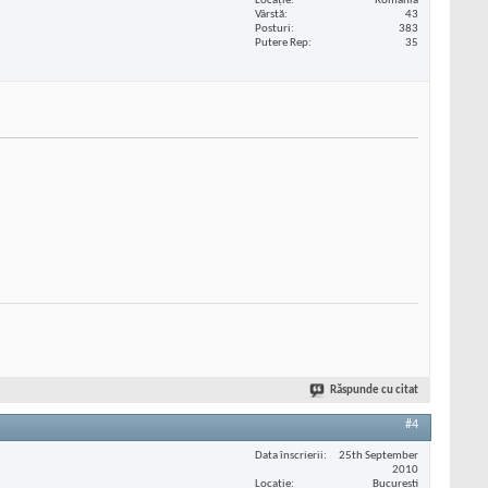
Locaţie
Romania
Vârstă
43
Posturi
383
Putere Rep
35
Răspunde cu citat
#4
Data înscrierii
25th September
2010
Locaţie
Bucuresti