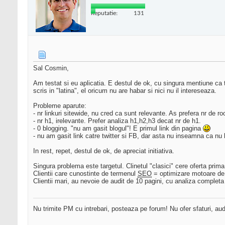
Reputatie:
131
Sal Cosmin,
Am testat si eu aplicatia. E destul de ok, cu singura mentiune ca
scris in "latina", el oricum nu are habar si nici nu il intereseaza.
Probleme aparute:
- nr linkuri sitewide, nu cred ca sunt relevante. As prefera nr de r
- nr h1, irelevante. Prefer analiza h1,h2,h3 decat nr de h1.
- 0 blogging. "nu am gasit blogul"! E primul link din pagina
- nu am gasit link catre twitter si FB, dar asta nu inseamna ca nu
In rest, repet, destul de ok, de apreciat initiativa.
Singura problema este targetul. Clinetul "clasici" cere oferta prima 
Clientii care cunostinte de termenul
SEO
= optimizare motoare de c
Clientii mari, au nevoie de audit de 10 pagini, cu analiza completa s
Nu trimite PM cu intrebari, posteaza pe forum! Nu ofer sfaturi, au