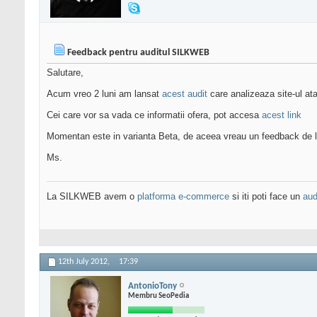
Feedback pentru auditul SILKWEB
Salutare,
Acum vreo 2 luni am lansat
acest audit
care analizeaza site-ul at
Cei care vor sa vada ce informatii ofera, pot accesa
acest link
Momentan este in varianta Beta, de aceea vreau un feedback de l
Ms.
La SILKWEB avem o
platforma e-commerce
si iti poti face un
aud
12th July 2012,
17:39
AntonioTony
Membru SeoPedia