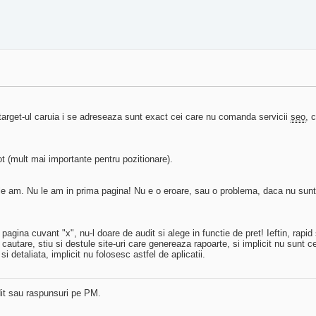
 target-ul caruia i se adreseaza sunt exact cei care nu comanda servicii
seo
, 
oot (mult mai importante pentru pozitionare).
 le am. Nu le am in prima pagina! Nu e o eroare, sau o problema, daca nu sunt
pagina cuvant "x", nu-l doare de audit si alege in functie de pret! Ieftin, rapid
autare, stiu si destule site-uri care genereaza rapoarte, si implicit nu sunt 
i detaliata, implicit nu folosesc astfel de aplicatii.
dit sau raspunsuri pe PM.