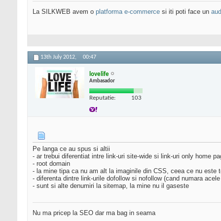
La SILKWEB avem o
platforma e-commerce
si iti poti face un
aud
13th July 2012,
00:47
lovelife
Ambasador
Reputatie:
103
Pe langa ce au spus si altii
- ar trebui diferentiat intre link-uri site-wide si link-uri only home p
- root domain
- la mine tipa ca nu am alt la imaginile din CSS, ceea ce nu este
- diferenta dintre link-urile dofollow si nofollow (cand numara acele
- sunt si alte denumiri la sitemap, la mine nu il gaseste
Nu ma pricep la SEO dar ma bag in seama