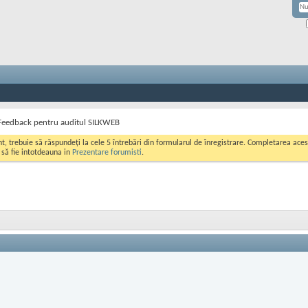
Feedback pentru auditul SILKWEB
ont, trebuie să răspundeți la cele 5 întrebări din formularul de înregistrare. Completarea a
i să fie intotdeauna in
Prezentare forumisti
.