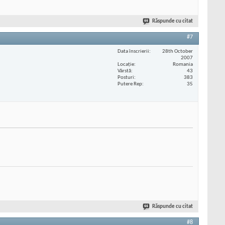
Răspunde cu citat
#7
Data înscrierii
28th October
2007
Locaţie
Romania
Vârstă
43
Posturi
383
Putere Rep
35
Răspunde cu citat
#8