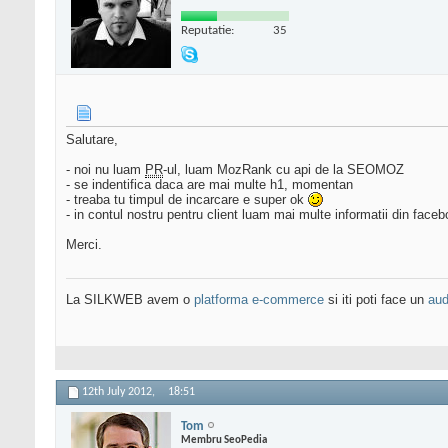
Reputatie:
35
Salutare,
- noi nu luam
PR
-ul, luam MozRank cu api de la SEOMOZ
- se indentifica daca are mai multe h1, momentan
- treaba tu timpul de incarcare e super ok
- in contul nostru pentru client luam mai multe informatii din face
Merci.
La SILKWEB avem o
platforma e-commerce
si iti poti face un
aud
12th July 2012,
18:51
Tom
Membru SeoPedia