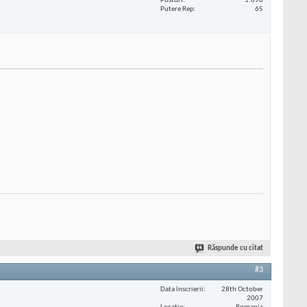
Posturi
1.090
Putere Rep
65
Răspunde cu citat
#3
Data înscrierii
28th October
2007