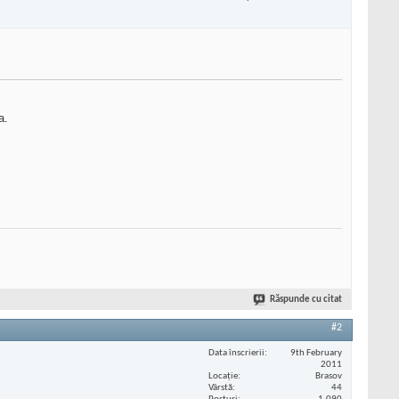
a.
Răspunde cu citat
#2
Data înscrierii
9th February
2011
Locaţie
Brasov
Vârstă
44