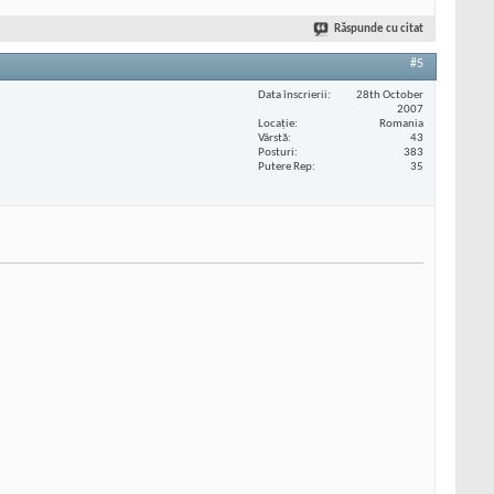
Răspunde cu citat
#5
Data înscrierii
28th October
2007
Locaţie
Romania
Vârstă
43
Posturi
383
Putere Rep
35