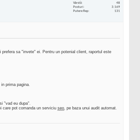
Vârstă
48
Posturi
3.169
Putere Rep
131
ci prefera sa "invete" ei. Pentru un potenial client, raportul este
 in prima pagina.
 si "vad eu dupa".
cei care pot comanda un serviciu
seo
, pe baza unui audit automat.