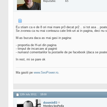
Reputatie:
65
Eu stiam ca e de 8 ori mai mare pr3 decat pr2 .. si tot asa .. poate
Se zvonea ca nu mai conteaza cate link-uri ai in pagina, deci nu s
M-as bucura daca as mai gasi in pagina:
- proportia de H-uri din pagina
- timpul de incarcare al paginii
- numarul comentariilor la postarile de pe facebook (daca se poate
In rest, mi se pare ok
Ma gasiti pe
www.SeoPower.ro
.
12th July 2012,
18:00
dcosmin83
Membru SeoPedia