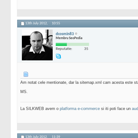
13th July 2012,
10:55
dcosmin83
Membru SeoPedia
Reputatie:
35
Am notat cele mentionate, dar la sitemap.xml cam acesta este sta
MS.
La SILKWEB avem o
platforma e-commerce
si iti poti face un
aud
13th July 2012,
11:39