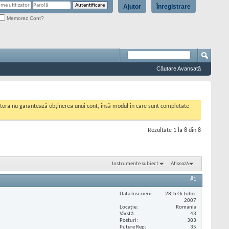
Ajutor
Înregistrare
Memorez Cont?
Căutare Avansată
cestora nu garantează obținerea unui cont, însă modul în care sunt completate
Rezultate 1 la 8 din 8
Instrumente subiect
Afișează
#1
Data înscrierii
28th October
2007
Locaţie
Romania
Vârstă
43
Posturi
383
Putere Rep
35