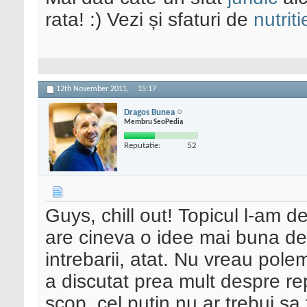
rata! :) Vezi și sfaturi de
nutriti
12th November 2011,
15:17
Dragos Bunea
Membru SeoPedia
Reputatie:
52
Guys, chill out! Topicul l-am 
are cineva o idee mai buna d
intrebarii, atat. Nu vreau pole
a discutat prea mult despre re
scop, cel putin nu ar trebui sa