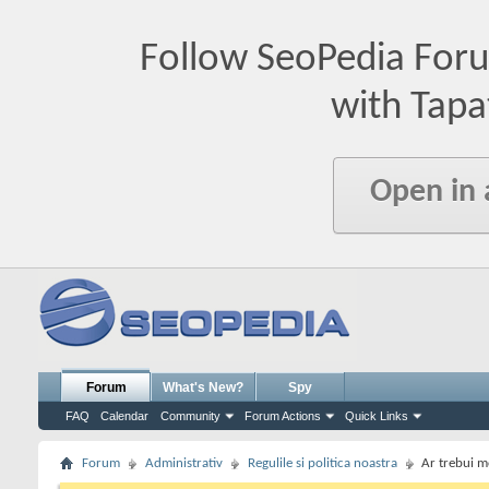
Follow SeoPedia For
with Tapa
Open in
Forum
What's New?
Spy
FAQ
Calendar
Community
Forum Actions
Quick Links
Forum
Administrativ
Regulile si politica noastra
Ar trebui mo