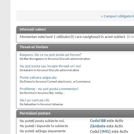
«
Campuri obligatori
Informații subiect
Momentan este/sunt 1 utilizator(i) care navighează în acest subiect.
(0 m
Thread-uri Similare
Raspuns: De ce nu pot posta pe forum?
De Ben Boingeanu în forumul Discutii administrative
Nu pot posta sau incepe thread-uri noi
De katalin în forumul Discutii administrative
Posta-valoare asigurata
De Diana în forumul Comert electronic, e-Commerce
Probleme - nu pot posta commenturi
De Nichita în forumul Bar, lobby...
Nici un cent pe clic
De Sebastian în forumul Adsense
Permisiuni postare
Nu puteţi
posta subiecte noi.
Codul BB
este
Activ
Nu puteţi
răspunde la subiecte
Zâmbete
este
Activ
Nu puteţi
adăuga ataşamente
Codul
[IMG]
este
Activ