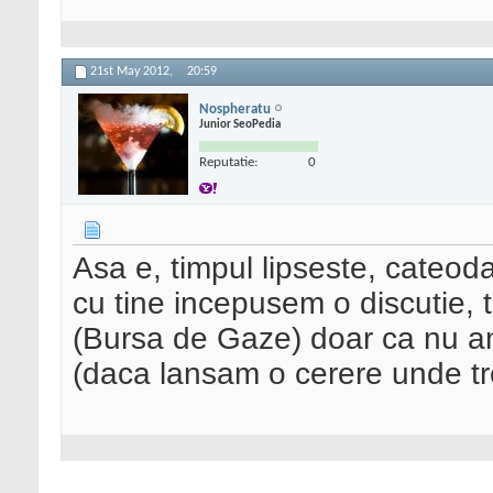
21st May 2012,
20:59
Nospheratu
Junior SeoPedia
Reputatie:
0
Asa e, timpul lipseste, cateod
cu tine incepusem o discutie, to
(Bursa de Gaze) doar ca nu am 
(daca lansam o cerere unde tre