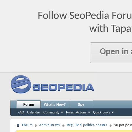
Follow SeoPedia For
with Tapa
Open in
Forum
What's New?
Spy
FAQ
Calendar
Community
Forum Actions
Quick Links
Forum
Administrativ
Regulile si politica noastra
Nu pot post