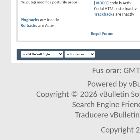
Nu puteţi
modifica posturile proprii
[VIDEO]
code is
Activ
Codul HTML este
Inactiv
Trackbacks
are
Inactiv
Pingbacks
are
Inactiv
Refbacks
are
Activ
Reguli Forum
Fus orar: GM
Powered by vBu
Copyright © 2026 vBulletin Solu
Search Engine Frien
Traducere vBullet
Copyright 