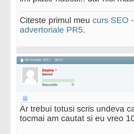
Citeste primul meu
curs SEO - 
advertoriale PR5
.
4th October 2011,
06:21
Empire
Banned
Reputatie:
0
Ar trebui totusi scris undeva c
tocmai am cautat si eu vreo 10