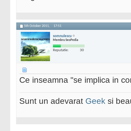
5th October 2011,
17:51
somnulescu
Membru SeoPedia
Reputatie:
30
Ce inseamna "se implica in co
Sunt un adevarat
Geek
si bea