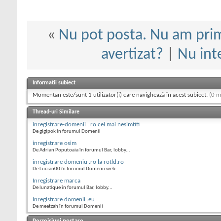
«
Nu pot posta. Nu am prim
avertizat?
|
Nu int
Informații subiect
Momentan este/sunt 1 utilizator(i) care navighează în acest subiect.
(0 m
Thread-uri Similare
inregistrare-domenii . ro cei mai nesimtiti
De gigipok în forumul Domenii
inregistrare osim
De Adrian Poputoaia în forumul Bar, lobby...
inregistrare domeniu .ro la rotld.ro
De Lucian00 în forumul Domenii web
Inregistrare marca
De lunatique în forumul Bar, lobby...
Inregistrare domenii .eu
De meetzah în forumul Domenii