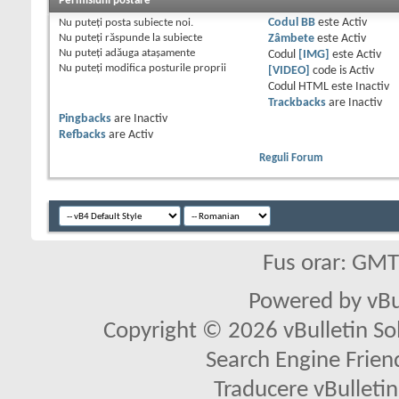
Permisiuni postare
Nu puteţi
posta subiecte noi.
Codul BB
este
Activ
Nu puteţi
răspunde la subiecte
Zâmbete
este
Activ
Nu puteţi
adăuga ataşamente
Codul
[IMG]
este
Activ
Nu puteţi
modifica posturile proprii
[VIDEO]
code is
Activ
Codul HTML este
Inactiv
Trackbacks
are
Inactiv
Pingbacks
are
Inactiv
Refbacks
are
Activ
Reguli Forum
Fus orar: GM
Powered by vBu
Copyright © 2026 vBulletin Solu
Search Engine Frien
Traducere vBullet