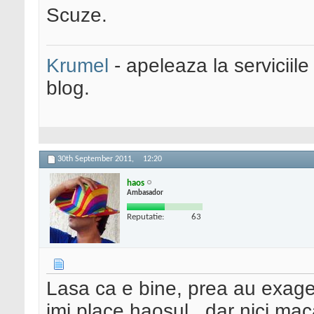
Scuze.
Krumel
- apeleaza la serviciile
blog.
30th September 2011,
12:20
haos
Ambasador
Reputatie:
63
Lasa ca e bine, prea au exagera
imi place haosul.. dar nici mac