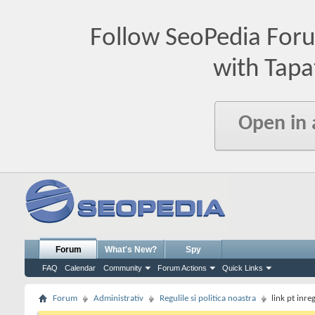
Follow SeoPedia For
with Tapa
Open in
Forum
What's New?
Spy
FAQ
Calendar
Community
Forum Actions
Quick Links
Forum
Administrativ
Regulile si politica noastra
link pt inre