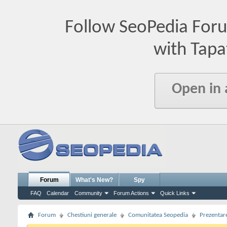
Follow SeoPedia For
with Tapa
Open in
Forum
What's New?
Spy
FAQ
Calendar
Community
Forum Actions
Quick Links
Forum
Chestiuni generale
Comunitatea Seopedia
Prezentare