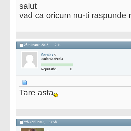
salut
vad ca oricum nu-ti raspunde n
28th March 2013,
12:11
floralex
Junior SeoPedia
Reputatie:
0
Tare asta
9th April 2013,
14:58