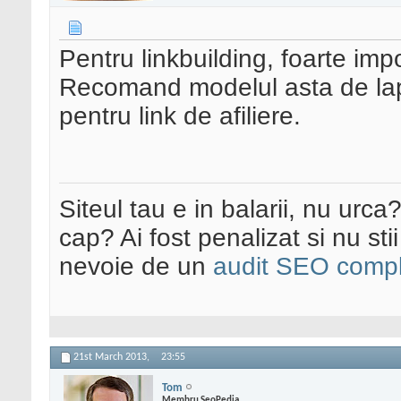
Pentru linkbuilding, foarte imp
Recomand modelul asta de lap
pentru link de afiliere.
Siteul tau e in balarii, nu urca
cap? Ai fost penalizat si nu sti
nevoie de un
audit SEO compl
21st March 2013,
23:55
Tom
Membru SeoPedia