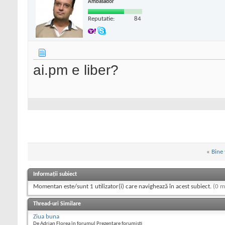
Ambasador
Reputatie:
84
ai.pm e liber?
«
Bine 
Informații subiect
Momentan este/sunt 1 utilizator(i) care navighează în acest subiect.
(0 m
Thread-uri Similare
Ziua buna
De Adrian Florea în forumul Prezentare forumisti