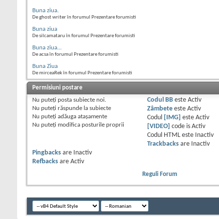
Buna ziua.
De ghost writer în forumul Prezentare forumisti
Buna ziua
De silcamataru în forumul Prezentare forumisti
Buna ziua...
De acsa în forumul Prezentare forumisti
Buna Ziua
De mirceaRek în forumul Prezentare forumisti
Permisiuni postare
Nu puteţi
posta subiecte noi.
Codul BB
este
Activ
Nu puteţi
răspunde la subiecte
Zâmbete
este
Activ
Nu puteţi
adăuga ataşamente
Codul
[IMG]
este
Activ
Nu puteţi
modifica posturile proprii
[VIDEO]
code is
Activ
Codul HTML este
Inactiv
Trackbacks
are
Inactiv
Pingbacks
are
Inactiv
Refbacks
are
Activ
Reguli Forum