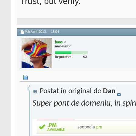
Trust, but verify.
9th April 2013,
15:04
haos
Ambasador
Reputatie:
63
Postat în original de
Dan
Super pont de domeniu, in spiri