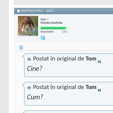
22nd March 2013,
00:22
Dan
Membru SeoPedia
Reputatie:
111
Postat în original de
Tom
Cine?
Postat în original de
Tom
Cum?