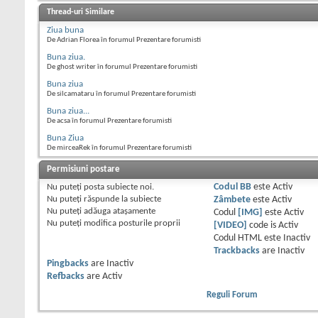
Thread-uri Similare
Ziua buna
De Adrian Florea în forumul Prezentare forumisti
Buna ziua.
De ghost writer în forumul Prezentare forumisti
Buna ziua
De silcamataru în forumul Prezentare forumisti
Buna ziua...
De acsa în forumul Prezentare forumisti
Buna Ziua
De mirceaRek în forumul Prezentare forumisti
Permisiuni postare
Nu puteţi
posta subiecte noi.
Codul BB
este
Activ
Nu puteţi
răspunde la subiecte
Zâmbete
este
Activ
Nu puteţi
adăuga ataşamente
Codul
[IMG]
este
Activ
Nu puteţi
modifica posturile proprii
[VIDEO]
code is
Activ
Codul HTML este
Inactiv
Trackbacks
are
Inactiv
Pingbacks
are
Inactiv
Refbacks
are
Activ
Reguli Forum