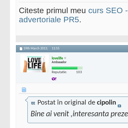
Citeste primul meu
curs SEO - 
advertoriale PR5
.
19th March 2013,
11:55
lovelife
Ambasador
Reputatie:
103
Postat în original de
cipolin
Bine ai venit ,interesanta prez