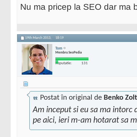
Nu ma pricep la SEO dar ma 
19th March 2013,
18:19
Tom
Membru SeoPedia
Reputatie:
131
Postat în original de
Benko Zol
Am inceput si eu sa ma intorc 
pe aici, ieri m-am hotarat sa ma