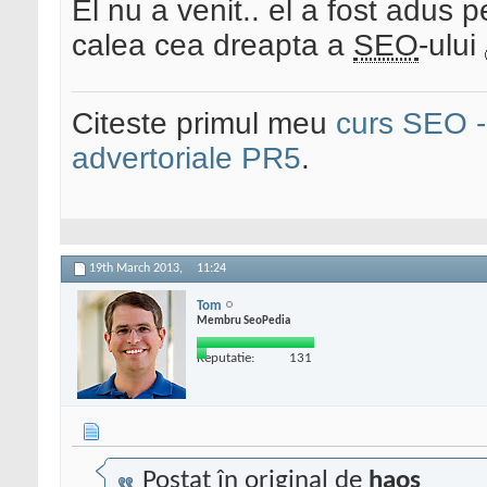
El nu a venit.. el a fost adus 
calea cea dreapta a
SEO
-ului
Citeste primul meu
curs SEO - 
advertoriale PR5
.
19th March 2013,
11:24
Tom
Membru SeoPedia
Reputatie:
131
Postat în original de
haos