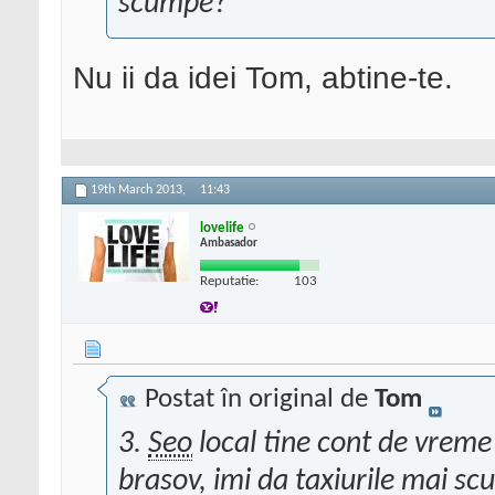
scumpe?
Nu ii da idei Tom, abtine-te.
19th March 2013,
11:43
lovelife
Ambasador
Reputatie:
103
Postat în original de
Tom
3.
Seo
local tine cont de vreme
brasov, imi da taxiurile mai s