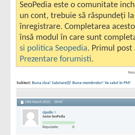
SeoPedia este o comunitate inc
un cont, trebuie să răspundeți la
înregistrare. Completarea acesto
însă modul în care sunt completa
si politica Seopedia
. Primul post 
Prezentare forumisti
.
Rezu
Subiect:
Buna ziua! Salutare(i)! Buna membrelor! Va salut in PM!
19th March 2013,
09:47
cipolin
Junior SeoPedia
Reputatie:
0