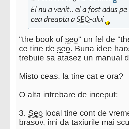
El nu a venit.. el a fost adus p
cea dreapta a
SEO
-ului
"the book of
seo
" un fel de "t
ce tine de
seo
. Buna idee haos
trebuie sa atasez un manual de
Misto ceas, la tine cat e ora?
O alta intrebare de inceput:
3.
Seo
local tine cont de vrem
brasov, imi da taxiurile mai s