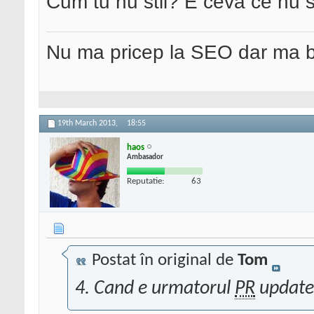
Cum tu nu stii? E ceva ce nu 
Nu ma pricep la SEO dar ma 
19th March 2013,
18:55
haos
Ambasador
Reputatie:
63
Postat în original de
Tom
4. Cand e urmatorul
PR
update