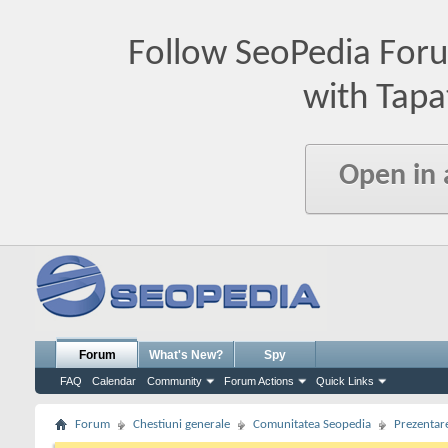
Follow SeoPedia For
with Tapa
Open in
Forum
What's New?
Spy
FAQ
Calendar
Community
Forum Actions
Quick Links
Forum
Chestiuni generale
Comunitatea Seopedia
Prezentare