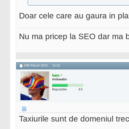
Doar cele care au gaura in pl
Nu ma pricep la SEO dar ma 
19th March 2013,
11:52
haos
Ambasador
Reputatie:
63
Taxiurile sunt de domeniul trecu