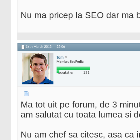
Nu ma pricep la SEO dar ma 
18th March 2013,
22:06
Tom
Membru SeoPedia
Reputatie:
131
Ma tot uit pe forum, de 3 minu
am salutat cu toata lumea si d
Nu am chef sa citesc, asa ca i