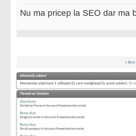
Nu ma pricep la SEO dar ma 
«
Bine 
Informații subiect
Momentan este/sunt 1 utilizator(i) care navighează în acest subiect.
(0 m
Thread-uri Similare
Ziua buna
De Adrian Florea în forumul Prezentare forumisti
Buna ziua.
De ghost writer în forumul Prezentare forumisti
Buna ziua
De silcamataru în forumul Prezentare forumisti