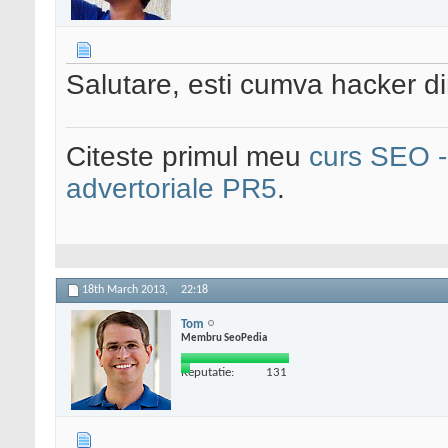
Salutare, esti cumva hacker di
Citeste primul meu
curs SEO - 
advertoriale PR5
.
18th March 2013,
22:18
Tom
Membru SeoPedia
Reputatie:
131