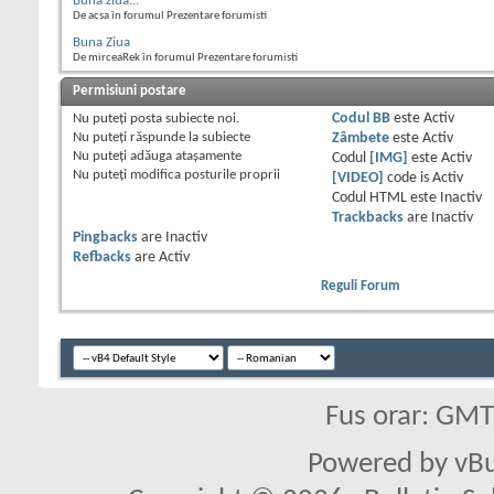
Buna ziua...
De acsa în forumul Prezentare forumisti
Buna Ziua
De mirceaRek în forumul Prezentare forumisti
Permisiuni postare
Nu puteţi
posta subiecte noi.
Codul BB
este
Activ
Nu puteţi
răspunde la subiecte
Zâmbete
este
Activ
Nu puteţi
adăuga ataşamente
Codul
[IMG]
este
Activ
Nu puteţi
modifica posturile proprii
[VIDEO]
code is
Activ
Codul HTML este
Inactiv
Trackbacks
are
Inactiv
Pingbacks
are
Inactiv
Refbacks
are
Activ
Reguli Forum
Fus orar: GM
Powered by vBu