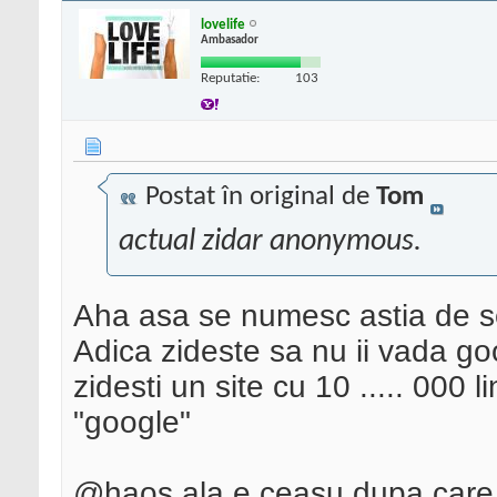
lovelife
Ambasador
Reputatie:
103
Postat în original de
Tom
actual zidar anonymous.
Aha asa se numesc astia de se
Adica zideste sa nu ii vada go
zidesti un site cu 10 ..... 000 
"google"
@haos ala e ceasu dupa care l