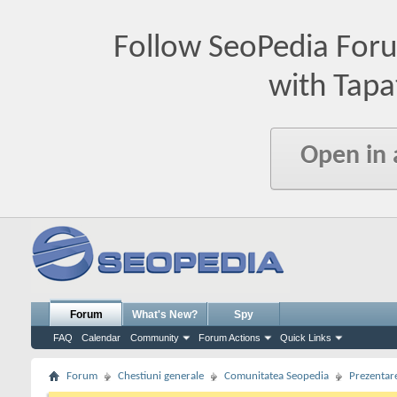
Follow SeoPedia For
with Tapa
Open in
Forum
What's New?
Spy
FAQ
Calendar
Community
Forum Actions
Quick Links
Forum
Chestiuni generale
Comunitatea Seopedia
Prezentare