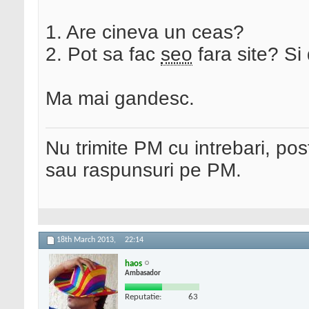
1. Are cineva un ceas?
2. Pot sa fac
seo
fara site? S
Ma mai gandesc.
Nu trimite PM cu intrebari, pos
sau raspunsuri pe PM.
18th March 2013,
22:14
haos
Ambasador
Reputatie:
63