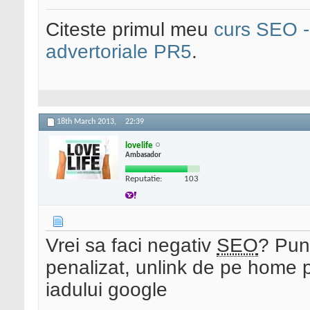
Citeste primul meu
curs SEO - 
advertoriale PR5
.
18th March 2013,
22:39
lovelife
Ambasador
Reputatie:
103
Vrei sa faci negativ
SEO
? Pun
penalizat, unlink de pe home 
iadului google