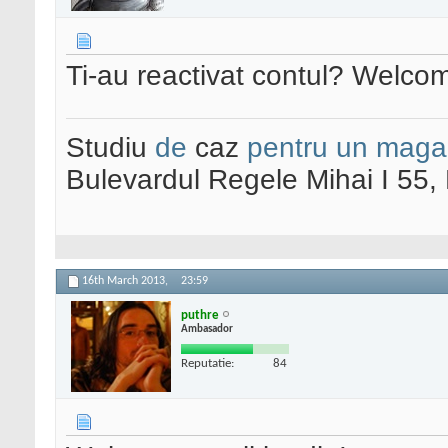
Ti-au reactivat contul? Welco
Studiu
de
caz
pentru un maga
Bulevardul Regele Mihai I 55
16th March 2013,
23:59
puthre
Ambasador
Reputatie:
84