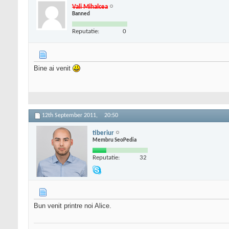
Vali Mihalcea
Banned
Reputatie:
0
Bine ai venit
12th September 2011,
20:50
tiberiur
Membru SeoPedia
Reputatie:
32
Bun venit printre noi Alice.