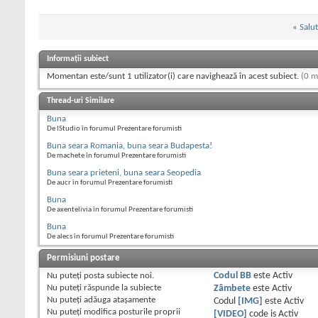
«
Salu
Informații subiect
Momentan este/sunt 1 utilizator(i) care navighează în acest subiect.
(0 m
Thread-uri Similare
Buna
De lStudio în forumul Prezentare forumisti
Buna seara Romania, buna seara Budapesta!
De machete în forumul Prezentare forumisti
Buna seara prieteni, buna seara Seopedia
De aucr în forumul Prezentare forumisti
Buna
De axentelivia în forumul Prezentare forumisti
Buna
De alecs în forumul Prezentare forumisti
Permisiuni postare
Nu puteţi
posta subiecte noi.
Codul BB
este
Activ
Nu puteţi
răspunde la subiecte
Zâmbete
este
Activ
Nu puteţi
adăuga ataşamente
Codul
[IMG]
este
Activ
Nu puteţi
modifica posturile proprii
[VIDEO]
code is
Activ