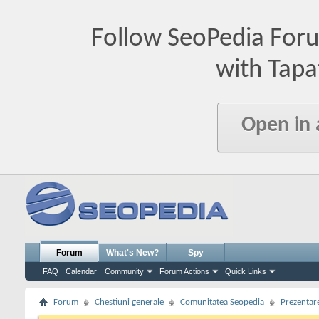
Follow SeoPedia For
with Tapa
Open in
Forum
What's New?
Spy
FAQ
Calendar
Community
Forum Actions
Quick Links
Forum
Chestiuni generale
Comunitatea Seopedia
Prezentare