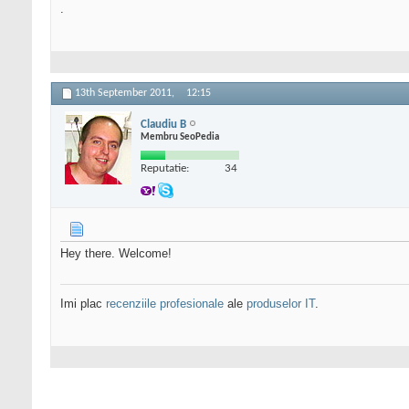
.
13th September 2011,
12:15
Claudiu B
Membru SeoPedia
Reputatie:
34
Hey there. Welcome!
Imi plac
recenziile profesionale
ale
produselor IT
.