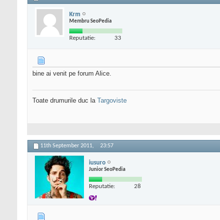
Krm
Membru SeoPedia
Reputatie:
33
bine ai venit pe forum Alice.
Toate drumurile duc la
Targoviste
11th September 2011,
23:57
iusuro
Junior SeoPedia
Reputatie:
28