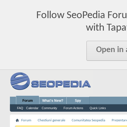
Follow SeoPedia For
with Tapa
Open in
Forum
What's New?
Spy
FAQ
Calendar
Community
Forum Actions
Quick Links
Forum
Chestiuni generale
Comunitatea Seopedia
Prezentare