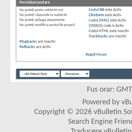
Permisiuni postare
Nu puteţi
posta subiecte noi.
Codul BB
este
Activ
Nu puteţi
răspunde la subiecte
Zâmbete
este
Activ
Nu puteţi
adăuga ataşamente
Codul
[IMG]
este
Activ
Nu puteţi
modifica posturile proprii
[VIDEO]
code is
Activ
Codul HTML este
Inactiv
Trackbacks
are
Inactiv
Pingbacks
are
Inactiv
Refbacks
are
Activ
Reguli Forum
Fus orar: GM
Powered by vBu
Copyright © 2026 vBulletin Solu
Search Engine Frien
Traducere vBullet