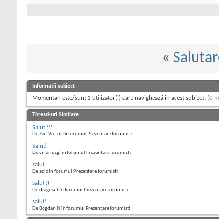
«
Salutar
Informații subiect
Momentan este/sunt 1 utilizator(i) care navighează în acest subiect.
(0 m
Thread-uri Similare
Salut !!!
De Zait Victor în forumul Prezentare forumisti
Salut!
De vmariusgl în forumul Prezentare forumisti
salut
De adiz în forumul Prezentare forumisti
salut ;)
De dragosul în forumul Prezentare forumisti
salut!
De Bogdan N în forumul Prezentare forumisti