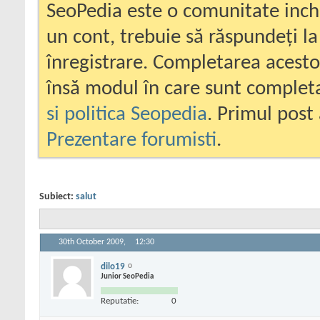
SeoPedia este o comunitate inc
un cont, trebuie să răspundeți la
înregistrare. Completarea acesto
însă modul în care sunt completa
si politica Seopedia
. Primul post 
Prezentare forumisti
.
Subiect:
salut
30th October 2009,
12:30
dilo19
Junior SeoPedia
Reputatie:
0