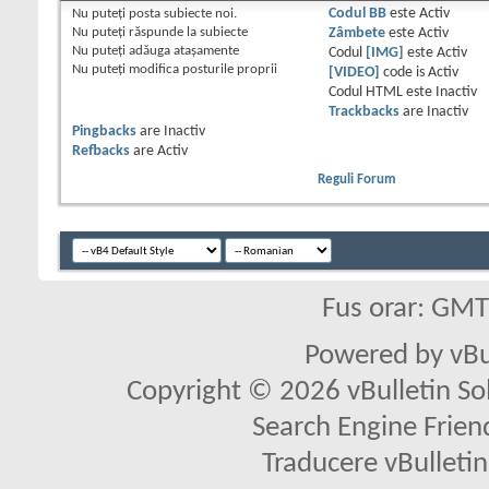
Nu puteţi
posta subiecte noi.
Codul BB
este
Activ
Nu puteţi
răspunde la subiecte
Zâmbete
este
Activ
Nu puteţi
adăuga ataşamente
Codul
[IMG]
este
Activ
Nu puteţi
modifica posturile proprii
[VIDEO]
code is
Activ
Codul HTML este
Inactiv
Trackbacks
are
Inactiv
Pingbacks
are
Inactiv
Refbacks
are
Activ
Reguli Forum
Fus orar: GM
Powered by vBu
Copyright © 2026 vBulletin Solu
Search Engine Frien
Traducere vBullet