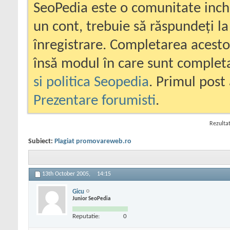
SeoPedia este o comunitate inc
un cont, trebuie să răspundeți la
înregistrare. Completarea acesto
însă modul în care sunt completa
si politica Seopedia
. Primul post 
Prezentare forumisti
.
Rezultat
Subiect:
Plagiat promovareweb.ro
13th October 2005,
14:15
Gicu
Junior SeoPedia
Reputatie:
0