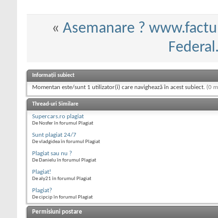
«
Asemanare ? www.factur
Federal.
Informații subiect
Momentan este/sunt 1 utilizator(i) care navighează în acest subiect.
(0 m
Thread-uri Similare
Supercars.ro plagiat
De Nosfer în forumul Plagiat
Sunt plagiat 24/7
De vladgidea în forumul Plagiat
Plagiat sau nu ?
De Danielu în forumul Plagiat
Plagiat!
De aly21 în forumul Plagiat
Plagiat?
De cipcip în forumul Plagiat
Permisiuni postare