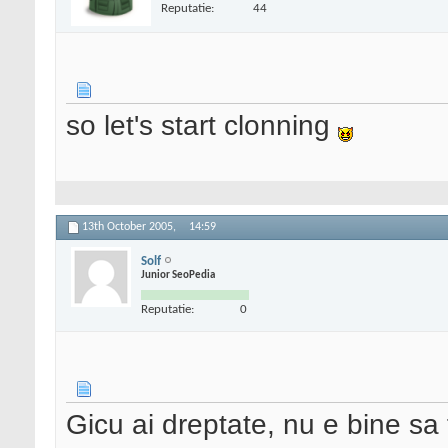
Reputatie:
44
so let's start clonning
13th October 2005,
14:59
Solf
Junior SeoPedia
Reputatie:
0
Gicu ai dreptate, nu e bine sa