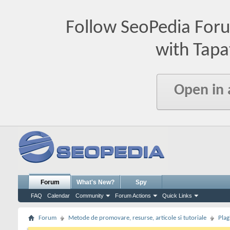
Follow SeoPedia For
with Tapa
Open in
Forum
What's New?
Spy
FAQ
Calendar
Community
Forum Actions
Quick Links
Forum
Metode de promovare, resurse, articole si tutoriale
Plag