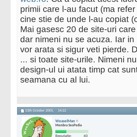
primii care l-au facut (ma refer
cine stie de unde l-au copiat (c
Mai gasesc 20 de site-uri care
dar nimeni nu se acuza. Iar in 
vor arata si sigur veti pierde
... si toate site-urile. Nimeni 
design-ul ui atata timp cat sunt
seamana cu al lui.
13th October 2005,
14:22
WeaselMan
Membru SeoPedia
Reputatie:
40