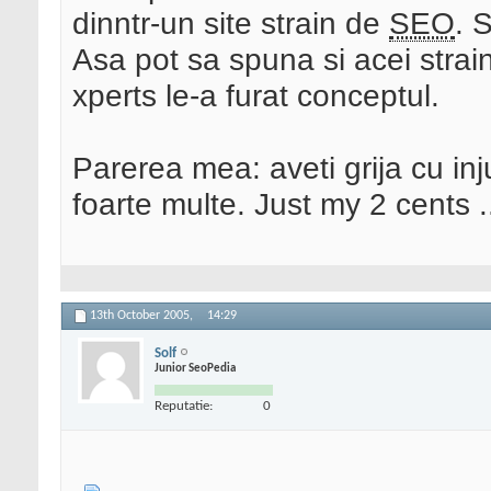
dinntr-un site strain de
SEO
. 
Asa pot sa spuna si acei strain
xperts le-a furat conceptul.
Parerea mea: aveti grija cu inj
foarte multe. Just my 2 cents .
13th October 2005,
14:29
Solf
Junior SeoPedia
Reputatie:
0