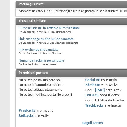
Informații subiect
Momentan este/sunt 1 utilizator(i) care navighează în acest subiect.
(0 m
Thread-uri Similare
Cumpar link-uri in articole auto/sanatate
De vmariusgl în forumul Link-uri/Bannere
Link exchange cu site-uri de sanatate
De vmariusgl în forumul Link/banner exchange
link exchange site sanatate
De hcs în forumul Link-uri/Bannere
Numar de reclame pe sanatate
De Psyche în forumul Adsense
Permisiuni postare
Nu puteţi
posta subiecte noi.
Codul BB
este
Activ
Nu puteţi
răspunde la subiecte
Zâmbete
este
Activ
Nu puteţi
adăuga ataşamente
Codul
[IMG]
este
Activ
Nu puteţi
modifica posturile proprii
[VIDEO]
code is
Activ
Codul HTML este
Inactiv
Trackbacks
are
Inactiv
Pingbacks
are
Inactiv
Refbacks
are
Activ
Reguli Forum