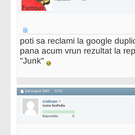
poti sa reclami la google dupl
pana acum vrun rezultat la repo
"Junk"
2nd August 2007,
17:51
cristinam
Junior SeoPedia
Reputatie:
0