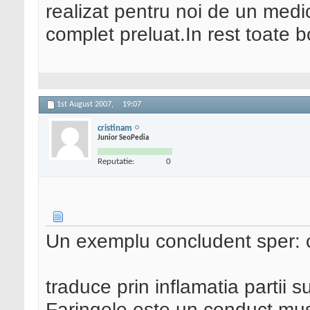
realizat pentru noi de un medic
complet preluat.In rest toate bo
1st August 2007,
19:07
cristinam
Junior SeoPedia
Reputatie:
0
Un exemplu concludent sper: c
traduce prin inflamatia partii s
Faringele este un conduct mu