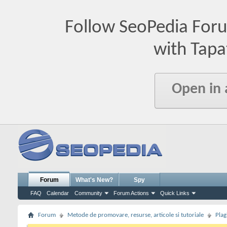
Follow SeoPedia For
with Tapa
Open in
Forum
What's New?
Spy
FAQ
Calendar
Community
Forum Actions
Quick Links
Forum
Metode de promovare, resurse, articole si tutoriale
Plag