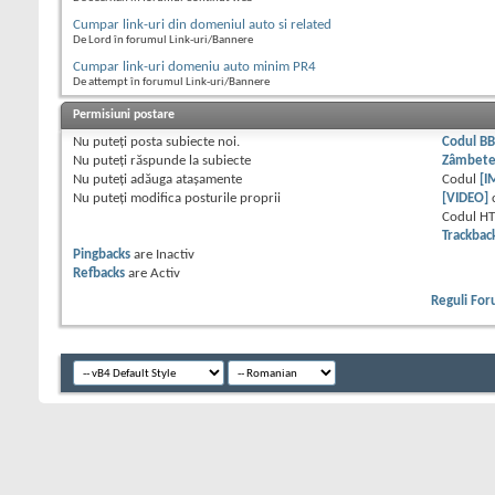
Cumpar link-uri din domeniul auto si related
De Lord în forumul Link-uri/Bannere
Cumpar link-uri domeniu auto minim PR4
De attempt în forumul Link-uri/Bannere
Permisiuni postare
Nu puteţi
posta subiecte noi.
Codul B
Nu puteţi
răspunde la subiecte
Zâmbet
Nu puteţi
adăuga ataşamente
Codul
[I
Nu puteţi
modifica posturile proprii
[VIDEO]
Codul H
Trackbac
Pingbacks
are
Inactiv
Refbacks
are
Activ
Reguli Fo