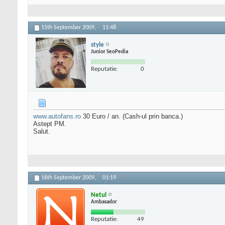
15th September 2009,
11:48
style
Junior SeoPedia
Reputatie:
0
www.autofans.ro
30 Euro / an. (Cash-ul prin banca.)
Astept PM.
Salut.
16th September 2009,
01:19
Netul
Ambasador
Reputatie:
49