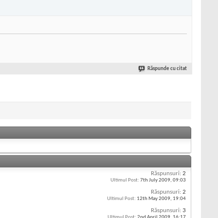
Răspunde cu citat
Răspunsuri:
2
Ultimul Post:
7th July 2009,
09:03
Răspunsuri:
2
Ultimul Post:
12th May 2009,
19:04
Răspunsuri:
3
Ultimul Post:
2nd April 2009,
16:17