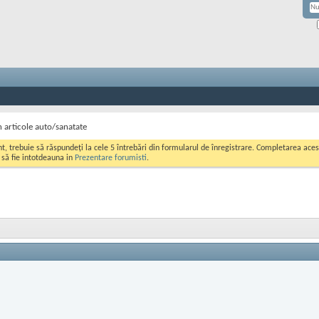
n articole auto/sanatate
ont, trebuie să răspundeți la cele 5 întrebări din formularul de înregistrare. Completarea a
i să fie intotdeauna in
Prezentare forumisti
.