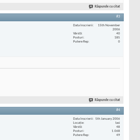
Răspunde cu citat
#3
Data înscrierii
15th November
2006
Vârstă
40
Posturi
185
Putere Rep
0
Răspunde cu citat
#4
Data înscrierii
5th January 2006
Locaţie
Iasi
Vârstă
48
Posturi
1.068
Putere Rep
49