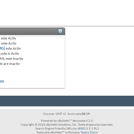
B
este
Activ
e
este
Activ
MG]
este
Activ
code is
Activ
TML este
Inactiv
ks
are
Inactiv
rum
Fus orar: GMT +3. Acum este
08:59
.
Powered by vBulletin™ Versiunea 4.2.0
Copyright © 2026 vBulletin Solutions, Inc. Toate drepturile rezervate.
Search Engine Friendly URLs by
vBSEO
3.5.1 PL1
Traducere vBulletin™ in Romana:
Teascu Dorin