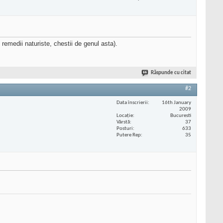
 remedii naturiste, chestii de genul asta).
Răspunde cu citat
#2
Data înscrierii
16th January
2009
Locaţie
Bucuresti
Vârstă
37
Posturi
633
Putere Rep
35