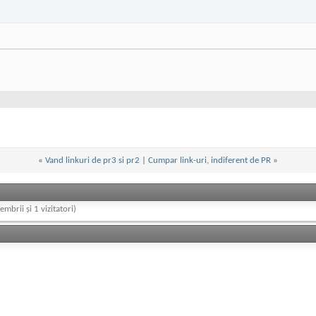
«
Vand linkuri de pr3 si pr2
|
Cumpar link-uri, indiferent de PR
»
embrii și 1 vizitatori)
)