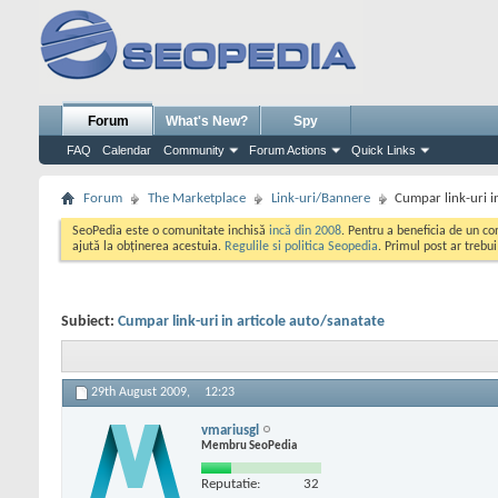
Forum
What's New?
Spy
FAQ
Calendar
Community
Forum Actions
Quick Links
Forum
The Marketplace
Link-uri/Bannere
Cumpar link-uri i
SeoPedia este o comunitate inchisă
incă din 2008
. Pentru a beneficia de un c
ajută la obținerea acestuia.
Regulile si politica Seopedia
. Primul post ar trebu
Subiect:
Cumpar link-uri in articole auto/sanatate
29th August 2009,
12:23
vmariusgl
Membru SeoPedia
Reputatie:
32