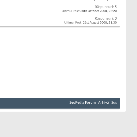
Răspunsuri:
5
Ultimul Post:
30th October 2008,
22:20
Răspunsuri:
3
Ultimul Post:
21st August 2008,
21:30
SeoPedia Forum
Arhivă
Sus