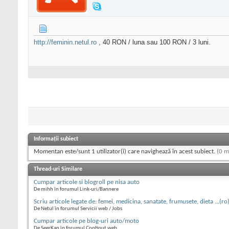
http://feminin.netul.ro
, 40 RON / luna sau 100 RON / 3 luni.
Informații subiect
Momentan este/sunt 1 utilizator(i) care navighează în acest subiect.
(0 m
Thread-uri Similare
Cumpar articole si blogroll pe nisa auto
De mihh în forumul Link-uri/Bannere
Scriu articole legate de: femei, medicina, sanatate, frumusete, dieta ...(ro
De Netul în forumul Servicii web / Jobs
Cumpar articole pe blog-uri auto/moto
De SeerKan în forumul Continut web