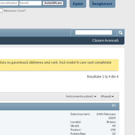
Ajutor
Înregistrare
Memorez Cont?
Căutare Avansată
cestora nu garantează obținerea unui cont, însă modul în care sunt completate
Rezultate 1 la 4 din 4
Instrumente subiect
Afișează
#1
Data înscrierii
24th February
2009
Locaţie
Brasov
Vârstă
40
Posturi
190
Putere Rep
32