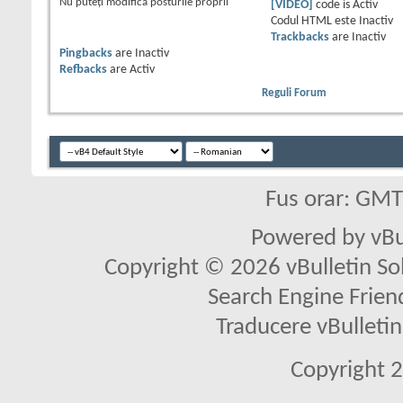
Nu puteţi
modifica posturile proprii
[VIDEO]
code is
Activ
Codul HTML este
Inactiv
Trackbacks
are
Inactiv
Pingbacks
are
Inactiv
Refbacks
are
Activ
Reguli Forum
Fus orar: GM
Powered by vBu
Copyright © 2026 vBulletin Solu
Search Engine Frien
Traducere vBullet
Copyright 