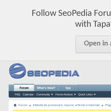
Follow SeoPedia For
with Tapa
Open in
Forum
What's New?
Spy
FAQ
Calendar
Community
Forum Actions
Quick Links
Forum
Metode de promovare, resurse, articole si tutoriale
Plag