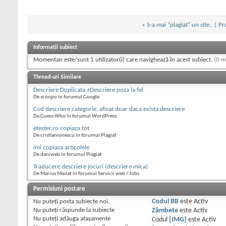
«
S-a mai "plagiat" un site..
|
Pr
Informații subiect
Momentan este/sunt 1 utilizator(i) care navighează în acest subiect.
(0 m
Thread-uri Similare
Descriere Duplicata +Descriere poza la fel
De scoopo în forumul Google
Cod descriere categorie, afisat doar daca exista descriere
De Guess Who în forumul WordPress
etester.ro copiaza tot
De cristianionescu în forumul Plagiat
imi copiaza articolele
De daniweb în forumul Plagiat
Traducere descriere jocuri (descriere mica)
De Marius Mailat în forumul Servicii web / Jobs
Permisiuni postare
Nu puteţi
posta subiecte noi.
Codul BB
este
Activ
Nu puteţi
răspunde la subiecte
Zâmbete
este
Activ
Nu puteţi
adăuga ataşamente
Codul
[IMG]
este
Activ