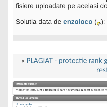
fisiere uploadate pe acelasi d
Solutia data de
enzoloco
(
):
«
PLAGIAT - protectie rank g
res
Informații subiect
Momentan este/sunt 1 utilizator(i) care navighează în acest subiect.
(0 m
Thread-uri Similare
Un mic ajutor