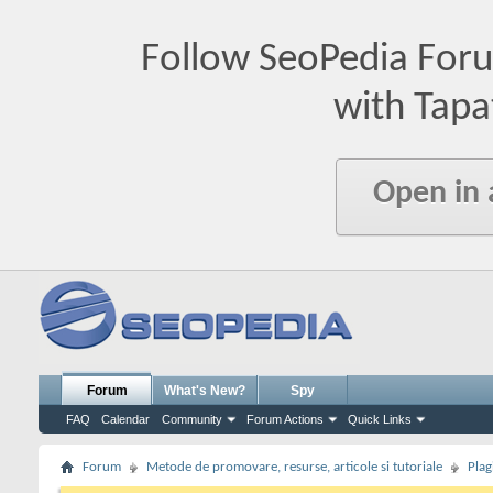
Follow SeoPedia For
with Tapa
Open in
Forum
What's New?
Spy
FAQ
Calendar
Community
Forum Actions
Quick Links
Forum
Metode de promovare, resurse, articole si tutoriale
Plag