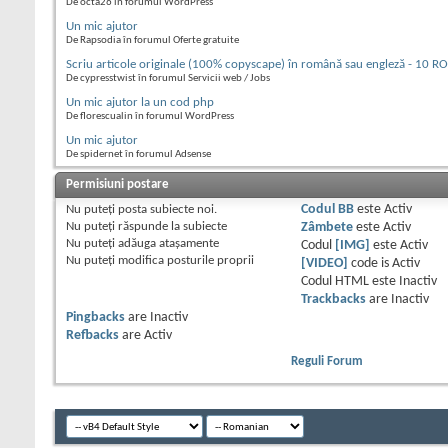
De octa26 în forumul WordPress
Un mic ajutor
De Rapsodia în forumul Oferte gratuite
Scriu articole originale (100% copyscape) în română sau engleză - 10 R
De cypresstwist în forumul Servicii web / Jobs
Un mic ajutor la un cod php
De florescualin în forumul WordPress
Un mic ajutor
De spidernet în forumul Adsense
Permisiuni postare
Nu puteţi
posta subiecte noi.
Codul BB
este
Activ
Nu puteţi
răspunde la subiecte
Zâmbete
este
Activ
Nu puteţi
adăuga ataşamente
Codul
[IMG]
este
Activ
Nu puteţi
modifica posturile proprii
[VIDEO]
code is
Activ
Codul HTML este
Inactiv
Trackbacks
are
Inactiv
Pingbacks
are
Inactiv
Refbacks
are
Activ
Reguli Forum