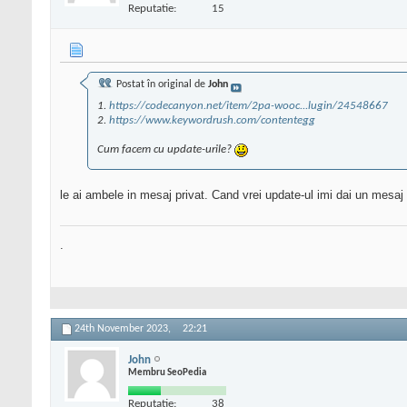
Reputatie:
15
Postat în original de
John
1.
https://codecanyon.net/item/2pa-wooc...lugin/24548667
2.
https://www.keywordrush.com/contentegg
Cum facem cu update-urile?
le ai ambele in mesaj privat. Cand vrei update-ul imi dai un mesaj a
.
24th November 2023,
22:21
John
Membru SeoPedia
Reputatie:
38