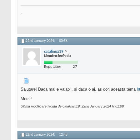
.
22nd January 2024,
00:58
catalinux19
Membru SeoPedia
Reputatie:
27
Salutare! Daca mai e valabil, si daca o ai, as dori aceasta tema
h
Mersi!
Ultima modificare făcută de catalinux19; 22nd January 2024 la
01:06
.
22nd January 2024,
12:48