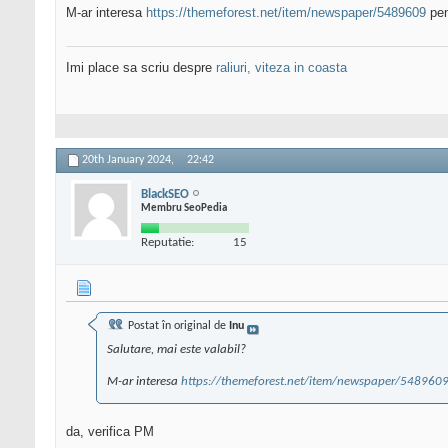
M-ar interesa
https://themeforest.net/item/newspaper/5489609
pen
Imi place sa scriu despre
raliuri, viteza in coasta
20th January 2024,
22:42
BlackSEO
Membru SeoPedia
Reputatie:
15
Postat în original de
Inu
Salutare, mai este valabil?
M-ar interesa
https://themeforest.net/item/newspaper/548960
da, verifica PM