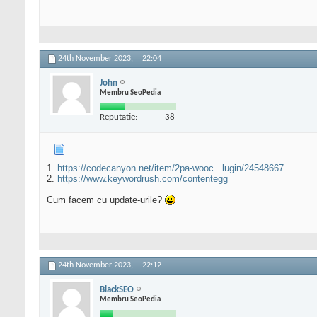
24th November 2023,
22:04
John
Membru SeoPedia
Reputatie:
38
1.
https://codecanyon.net/item/2pa-wooc...lugin/24548667
2.
https://www.keywordrush.com/contentegg
Cum facem cu update-urile?
24th November 2023,
22:12
BlackSEO
Membru SeoPedia