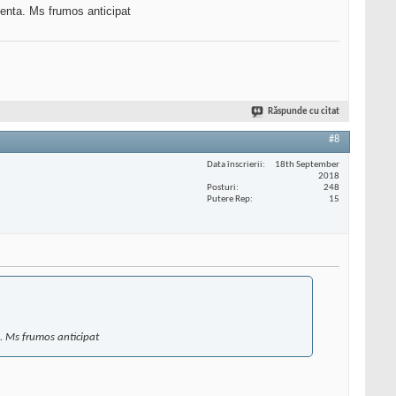
centa. Ms frumos anticipat
Răspunde cu citat
#8
Data înscrierii
18th September
2018
Posturi
248
Putere Rep
15
a. Ms frumos anticipat