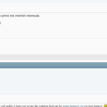
primii trei membri interesați.
t.
t cel putin o tma sa scap de cateva bug-uri la
www.wpress.ro
ca ma seaca.