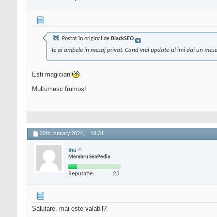
Postat în original de
BlackSEO
le ai ambele in mesaj privat. Cand vrei update-ul imi dai un mesaj 
Esti magician
Multumesc frumos!
20th January 2024,
18:31
Inu
Membru SeoPedia
Reputatie:
23
Salutare, mai este valabil?