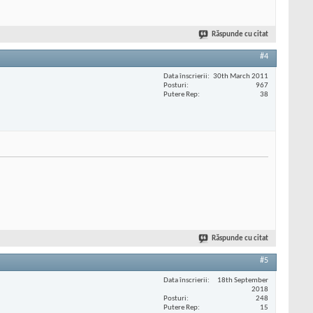
Răspunde cu citat
#4
Data înscrierii
30th March 2011
Posturi
967
Putere Rep
38
Răspunde cu citat
#5
Data înscrierii
18th September
2018
Posturi
248
Putere Rep
15