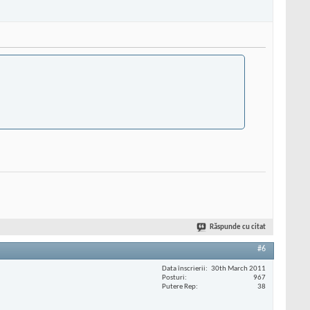
Răspunde cu citat
#6
Data înscrierii
30th March 2011
Posturi
967
Putere Rep
38