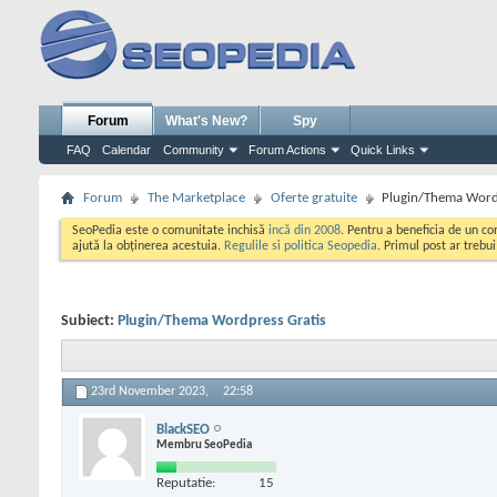
Forum
What's New?
Spy
FAQ
Calendar
Community
Forum Actions
Quick Links
Forum
The Marketplace
Oferte gratuite
Plugin/Thema Word
SeoPedia este o comunitate inchisă
incă din 2008
. Pentru a beneficia de un c
ajută la obținerea acestuia.
Regulile si politica Seopedia
. Primul post ar trebu
Subiect:
Plugin/Thema Wordpress Gratis
23rd November 2023,
22:58
BlackSEO
Membru SeoPedia
Reputatie:
15