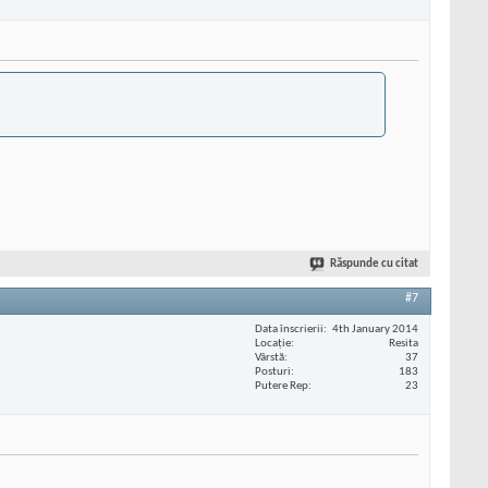
Răspunde cu citat
#7
Data înscrierii
4th January 2014
Locaţie
Resita
Vârstă
37
Posturi
183
Putere Rep
23