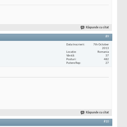
Răspunde cu citat
#9
Data înscrierii
7th October
2013
Locaţie
Romania
Vârstă
37
Posturi
482
Putere Rep
27
Răspunde cu citat
#10