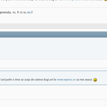
enerala, ro, fr si ru
aici
!
ut cel putin o tma sa scap de cateva bug-uri la
www.wpress.ro
ca ma seaca.