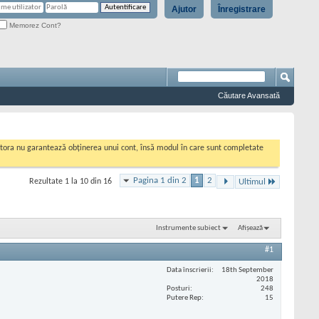
Ajutor
Înregistrare
Memorez Cont?
Căutare Avansată
cestora nu garantează obținerea unui cont, însă modul în care sunt completate
Pagina 1 din 2
1
2
Rezultate 1 la 10 din 16
Ultimul
Instrumente subiect
Afișează
#1
Data înscrierii
18th September
2018
Posturi
248
Putere Rep
15