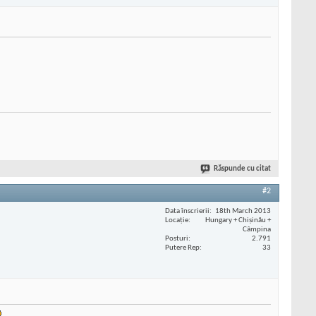
Răspunde cu citat
#2
Data înscrierii
18th March 2013
Locaţie
Hungary + Chișinău +
Câmpina
Posturi
2.791
Putere Rep
33