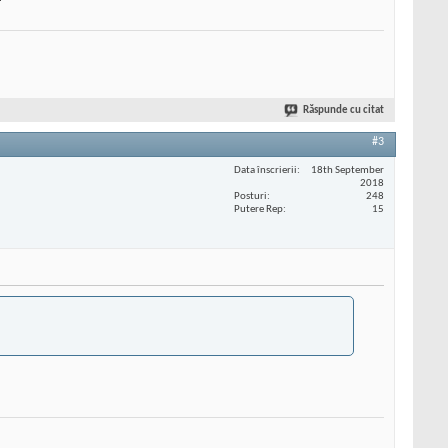
Răspunde cu citat
#3
Data înscrierii
18th September
2018
Posturi
248
Putere Rep
15