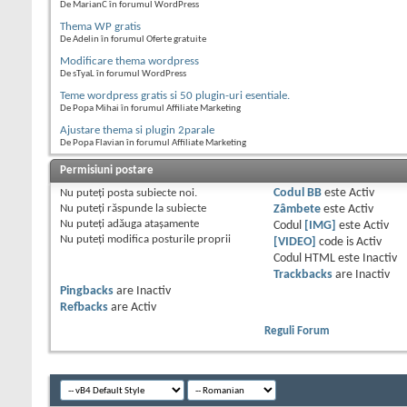
De MarianC în forumul WordPress
Thema WP gratis
De Adelin în forumul Oferte gratuite
Modificare thema wordpress
De sTyaL în forumul WordPress
Teme wordpress gratis si 50 plugin-uri esentiale.
De Popa Mihai în forumul Affiliate Marketing
Ajustare thema si plugin 2parale
De Popa Flavian în forumul Affiliate Marketing
Permisiuni postare
Nu puteţi
posta subiecte noi.
Codul BB
este
Activ
Nu puteţi
răspunde la subiecte
Zâmbete
este
Activ
Nu puteţi
adăuga ataşamente
Codul
[IMG]
este
Activ
Nu puteţi
modifica posturile proprii
[VIDEO]
code is
Activ
Codul HTML este
Inactiv
Trackbacks
are
Inactiv
Pingbacks
are
Inactiv
Refbacks
are
Activ
Reguli Forum