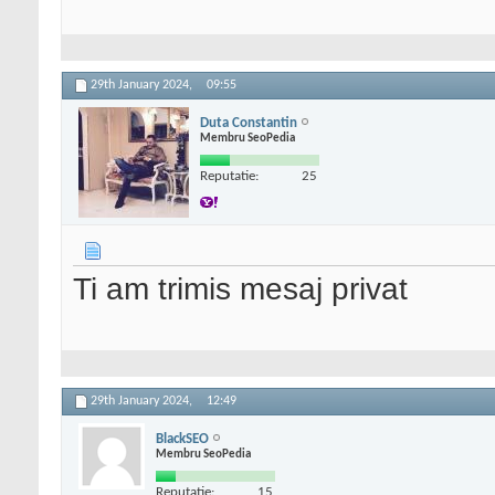
29th January 2024,
09:55
Duta Constantin
Membru SeoPedia
Reputatie:
25
Ti am trimis mesaj privat
29th January 2024,
12:49
BlackSEO
Membru SeoPedia
Reputatie:
15