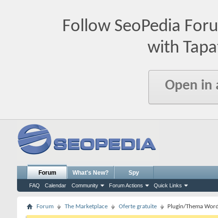
Follow SeoPedia For
with Tapa
Open in
Forum
What's New?
Spy
FAQ
Calendar
Community
Forum Actions
Quick Links
Forum
The Marketplace
Oferte gratuite
Plugin/Thema Word