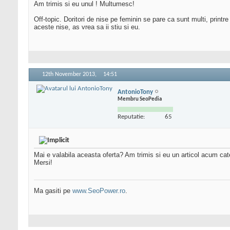
Am trimis si eu unul ! Multumesc!
Off-topic. Doritori de nise pe feminin se pare ca sunt multi, printre
aceste nise, as vrea sa ii stiu si eu.
12th November 2013,
14:51
AntonioTony
Membru SeoPedia
Reputatie:
65
Mai e valabila aceasta oferta? Am trimis si eu un articol acum cate
Mersi!
Ma gasiti pe
www.SeoPower.ro
.