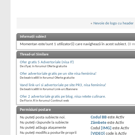
«
Nevoie de logo cu header
Informații subiect
Momentan este/sunt 1 utilizator(i) care navighează în acest subiect.
(0 m
Thread-uri Similare
Ofer gratis 5 Advertoriale (nisa IT)
De sTyaL în forumul Oferte gratuite
Ofer advertoriale gratis pe un site nisa feminina!
De beatrice88 în forumul Oferte gratuite
Vand link-uri si advertoriale pe site PR3, nisa feminina!
De beatrice88 în forumul Link-uri/Bannere
Ofer 2 advertoriale gratis pe blog, nisa retete culinare.
De Florin.R în forumul Continut web
Permisiuni postare
Nu puteţi
posta subiecte noi.
Codul BB
este
Activ
Nu puteţi
răspunde la subiecte
Zâmbete
este
Activ
Nu puteţi
adăuga ataşamente
Codul
[IMG]
este
Activ
Nu puteţi
modifica posturile proprii
[VIDEO]
code is
Activ