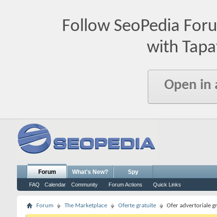
Follow SeoPedia For
with Tapa
Open in
Forum
What's New?
Spy
FAQ
Calendar
Community
Forum Actions
Quick Links
Forum
The Marketplace
Oferte gratuite
Ofer advertoriale gr