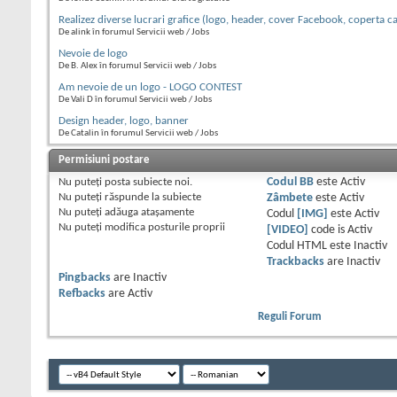
Realizez diverse lucrari grafice (logo, header, cover Facebook, coperta car
De alink în forumul Servicii web / Jobs
Nevoie de logo
De B. Alex în forumul Servicii web / Jobs
Am nevoie de un logo - LOGO CONTEST
De Vali D în forumul Servicii web / Jobs
Design header, logo, banner
De Catalin în forumul Servicii web / Jobs
Permisiuni postare
Nu puteţi
posta subiecte noi.
Codul BB
este
Activ
Nu puteţi
răspunde la subiecte
Zâmbete
este
Activ
Nu puteţi
adăuga ataşamente
Codul
[IMG]
este
Activ
Nu puteţi
modifica posturile proprii
[VIDEO]
code is
Activ
Codul HTML este
Inactiv
Trackbacks
are
Inactiv
Pingbacks
are
Inactiv
Refbacks
are
Activ
Reguli Forum