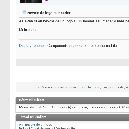
Nevoie de logo cu header
As avea si eu nevoie de un logo si un header sau macar o idee pentru
Multumesc.
Display Iphone
- Componente si accesorii telefoane mobile.
«
Domenii .ro si/sau internationale (.com, .net, .org, .info,
Informații subiect
Momentan este/sunt 1 utilizator(i) care navighează în acest subiect.
(0 m
Thread-uri Similare
Am nevoie de un logo
De Ionut Cosmin în forumul Oferte gratuite