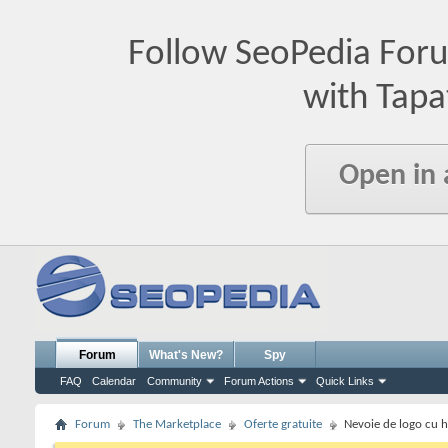
Follow SeoPedia For
with Tapa
Open in
Forum
What's New?
Spy
FAQ
Calendar
Community
Forum Actions
Quick Links
Forum
The Marketplace
Oferte gratuite
Nevoie de logo cu 