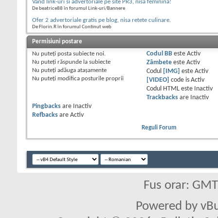
Vand link-uri si advertoriale pe site PR3, nisa feminina!
De beatrice88 în forumul Link-uri/Bannere
Ofer 2 advertoriale gratis pe blog, nisa retete culinare.
De Florin.R în forumul Continut web
Permisiuni postare
Nu puteţi
posta subiecte noi.
Codul BB
este
Activ
Nu puteţi
răspunde la subiecte
Zâmbete
este
Activ
Nu puteţi
adăuga ataşamente
Codul
[IMG]
este
Activ
Nu puteţi
modifica posturile proprii
[VIDEO]
code is
Activ
Codul HTML este
Inactiv
Trackbacks
are
Inactiv
Pingbacks
are
Inactiv
Refbacks
are
Activ
Reguli Forum
Fus orar: GM
Powered by vBu