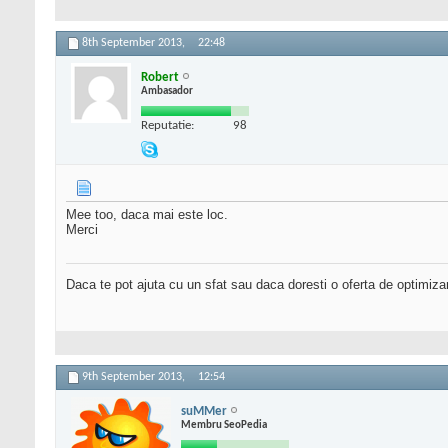
8th September 2013,
22:48
Robert
Ambasador
Reputatie:
98
Mee too, daca mai este loc.
Merci
Daca te pot ajuta cu un sfat sau daca doresti o oferta de optimiza
9th September 2013,
12:54
suMMer
Membru SeoPedia