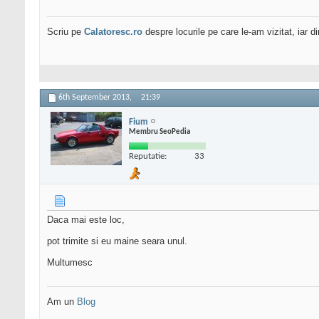
Scriu pe
Calatoresc.ro
despre locurile pe care le-am vizitat, iar 
6th September 2013,
21:39
Fium
Membru SeoPedia
Reputatie:
33
Daca mai este loc,
pot trimite si eu maine seara unul.
Multumesc
Am un
Blog