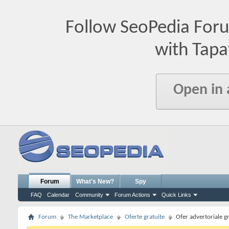
Follow SeoPedia For
with Tapa
Open in
Forum
What's New?
Spy
FAQ
Calendar
Community
Forum Actions
Quick Links
Forum
The Marketplace
Oferte gratuite
Ofer advertoriale gr