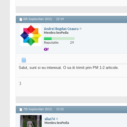
6th September 2013,
22:19
Andrei Bogdan Ceauru
Membru SeoPedia
Reputatie:
29
Salut, sunt si eu interesat. O sa iti trimit prin PM 1-2 articole.
:)
7th September 2013,
11:55
alias74
Membru SeoPedia