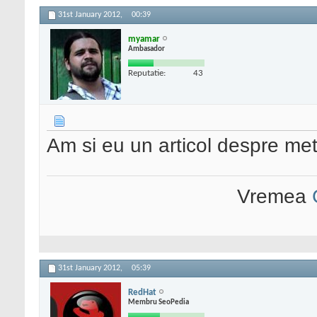
31st January 2012,
00:39
myamar
Ambasador
Reputatie:
43
Am si eu un articol despre met
Vremea
31st January 2012,
05:39
RedHat
Membru SeoPedia