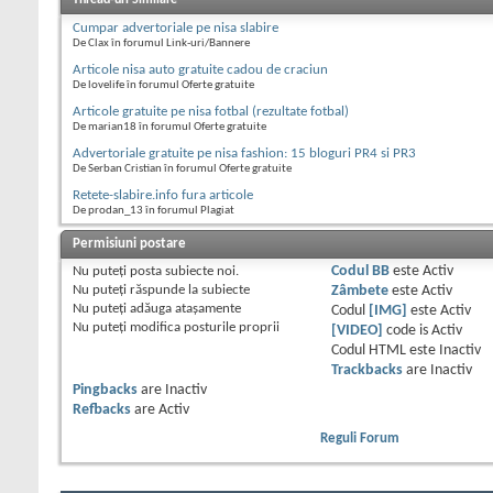
Cumpar advertoriale pe nisa slabire
De Clax în forumul Link-uri/Bannere
Articole nisa auto gratuite cadou de craciun
De lovelife în forumul Oferte gratuite
Articole gratuite pe nisa fotbal (rezultate fotbal)
De marian18 în forumul Oferte gratuite
Advertoriale gratuite pe nisa fashion: 15 bloguri PR4 si PR3
De Serban Cristian în forumul Oferte gratuite
Retete-slabire.info fura articole
De prodan_13 în forumul Plagiat
Permisiuni postare
Nu puteţi
posta subiecte noi.
Codul BB
este
Activ
Nu puteţi
răspunde la subiecte
Zâmbete
este
Activ
Nu puteţi
adăuga ataşamente
Codul
[IMG]
este
Activ
Nu puteţi
modifica posturile proprii
[VIDEO]
code is
Activ
Codul HTML este
Inactiv
Trackbacks
are
Inactiv
Pingbacks
are
Inactiv
Refbacks
are
Activ
Reguli Forum