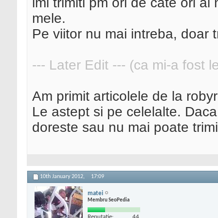
imi trimiti pm ori de cate ori ai
mele.
Pe viitor nu mai intreba, doar t
--- Later Edit --- (ca mi-a fost 
Am primit articolele de la robyr
Le astept si pe celelalte. Dac
doreste sau nu mai poate trimit
10th January 2012,
17:09
matei
Membru SeoPedia
Reputatie:
44