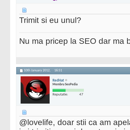
Trimit si eu unul?
Nu ma pricep la SEO dar ma 
10th January 2012,
16:51
RedHat
Membru SeoPedia
Reputatie:
47
@lovelife, doar stii ca am apelat