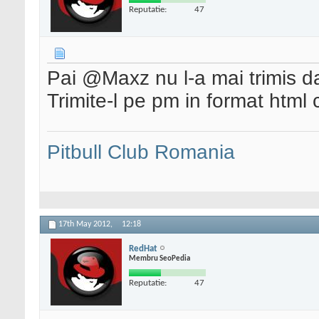
Reputatie:
47
Pai @Maxz nu l-a mai trimis d
Trimite-l pe pm in format html ca
Pitbull Club Romania
17th May 2012,
12:18
RedHat
Membru SeoPedia
Reputatie:
47