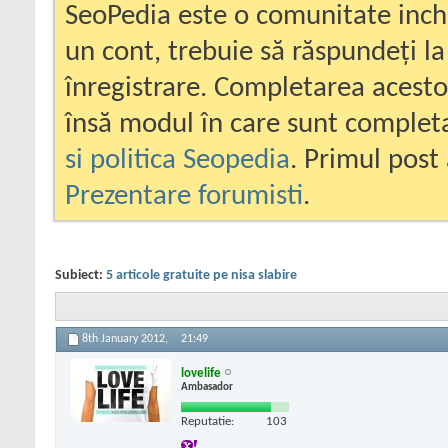
SeoPedia este o comunitate inc
un cont, trebuie să răspundeți la
înregistrare. Completarea acesto
însă modul în care sunt completa
si politica Seopedia
. Primul post 
Prezentare forumisti
.
Subiect:
5 articole gratuite pe nisa slabire
8th January 2012,
21:49
lovelife
Ambasador
Reputatie:
103