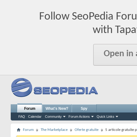
Follow SeoPedia For
with Tapa
Open in
Forum
What's New?
Spy
FAQ
Calendar
Community
Forum Actions
Quick Links
Forum
The Marketplace
Oferte gratuite
5 articole gratuite p