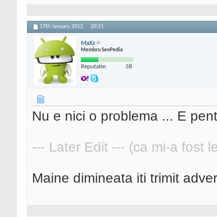
17th January 2012,
20:21
MaXz
Membru SeoPedia
Reputatie:
38
Nu e nici o problema ... E pentr
--- Later Edit --- (ca mi-a fost 
Maine dimineata iti trimit advert