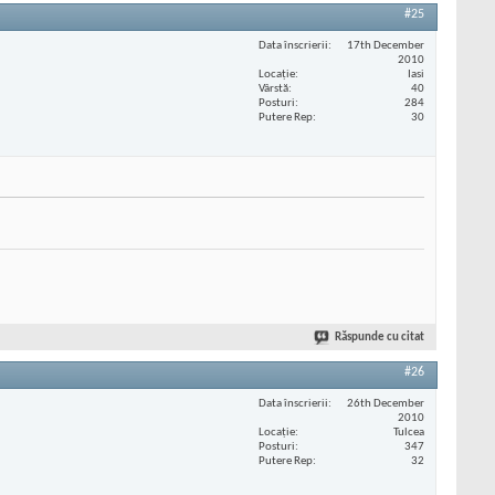
#25
Data înscrierii
17th December
2010
Locaţie
Iasi
Vârstă
40
Posturi
284
Putere Rep
30
Răspunde cu citat
#26
Data înscrierii
26th December
2010
Locaţie
Tulcea
Posturi
347
Putere Rep
32