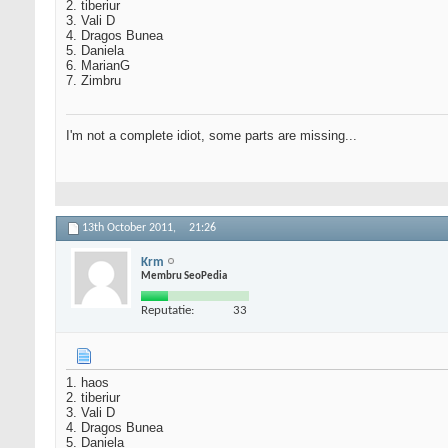
2. tiberiur
3. Vali D
4. Dragos Bunea
5. Daniela
6. MarianG
7. Zimbru
I'm not a complete idiot, some parts are missing...
13th October 2011,
21:26
Krm
Membru SeoPedia
Reputatie:
33
1. haos
2. tiberiur
3. Vali D
4. Dragos Bunea
5. Daniela