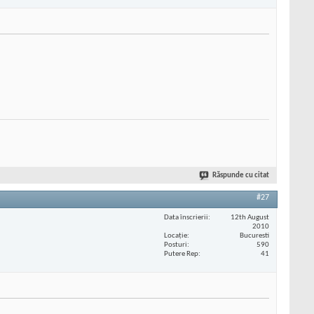
Răspunde cu citat
#27
Data înscrierii
12th August
2010
Locaţie
Bucuresti
Posturi
590
Putere Rep
41