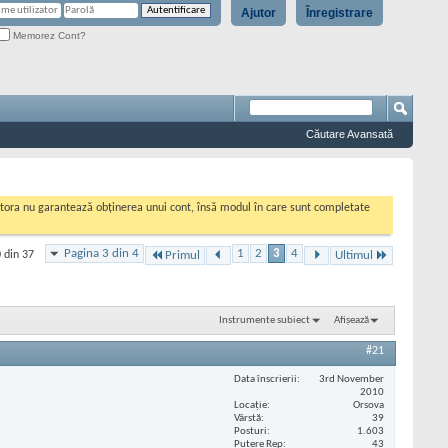
Ajutor
Înregistrare
Memorez Cont?
Căutare Avansată
cestora nu garantează obținerea unui cont, însă modul în care sunt completate
Pagina 3 din 4
1
2
3
4
 din 37
Primul
Ultimul
Instrumente subiect
Afișează
#21
Data înscrierii
3rd November
2010
Locaţie
Orsova
Vârstă
39
Posturi
1.603
Putere Rep
43