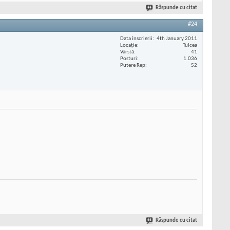
Răspunde cu citat
#24
Data înscrierii
4th January 2011
Locaţie
Tulcea
Vârstă
41
Posturi
1.036
Putere Rep
52
Răspunde cu citat