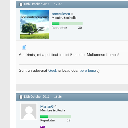
13th October 2011,
17:37
somnulescu
Membru SeoPedia
Reputatie:
30
Am trimis, mi-a publicat in nici 5 minute. Multumesc frumos!
Sunt un adevarat
Geek
si beau doar
bere buna
:)
13th October 2011,
18:26
MarianG
Membru SeoPedia
Reputatie:
32