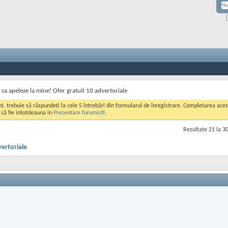
 sa apeleze la mine! Ofer gratuit 10 advertoriale
ont, trebuie să răspundeți la cele 5 întrebări din formularul de înregistrare. Completarea a
i să fie intotdeauna in
Prezentare forumisti
.
Rezultate 21 la 30
vertoriale