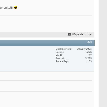
omunitatii
Răspunde cu citat
#23
Data înscrierii
8th July 2006
Locaţie
Galati
Vârstă
49
Posturi
5.993
Putere Rep
103