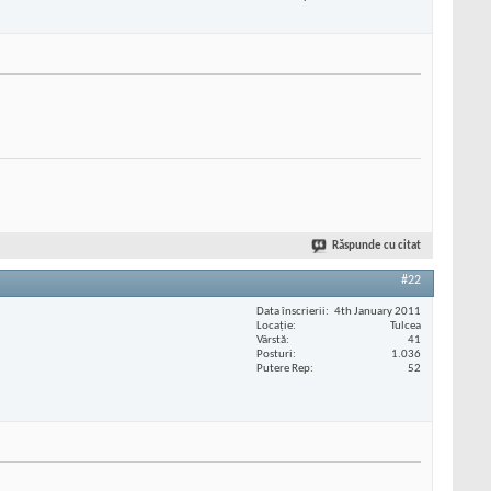
Răspunde cu citat
#22
Data înscrierii
4th January 2011
Locaţie
Tulcea
Vârstă
41
Posturi
1.036
Putere Rep
52