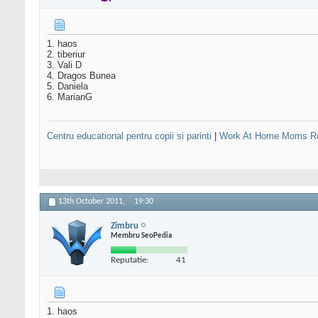
1. haos
2. tiberiur
3. Vali D
4. Dragos Bunea
5. Daniela
6. MarianG
Centru educational pentru copii si parinti
|
Work At Home Moms R
13th October 2011,
19:30
Zimbru
Membru SeoPedia
Reputatie:
41
1. haos