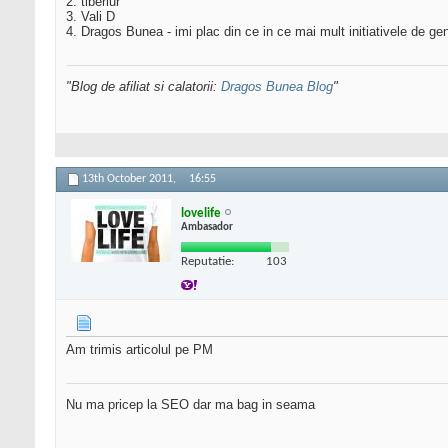
2. tiberiur
3. Vali D
4. Dragos Bunea - imi plac din ce in ce mai mult initiativele de 
"Blog de afiliat si calatorii:
Dragos Bunea Blog
"
13th October 2011,
16:55
lovelife
Ambasador
Reputatie:
103
Am trimis articolul pe PM
Nu ma pricep la SEO dar ma bag in seama