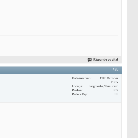
Răspunde cu citat
#28
Data înscrierii
12th October
2009
Locaţie
Targoviste / Bucuresti
Posturi
802
Putere Rep
33