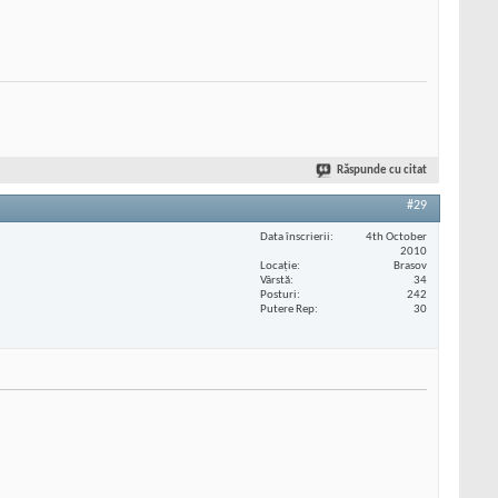
Răspunde cu citat
#29
Data înscrierii
4th October
2010
Locaţie
Brasov
Vârstă
34
Posturi
242
Putere Rep
30