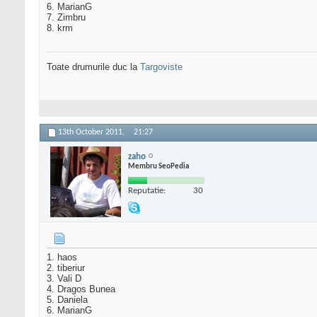
6. MarianG
7. Zimbru
8. krm
Toate drumurile duc la
Targoviste
13th October 2011,
21:27
zaho
Membru SeoPedia
Reputatie:
30
1. haos
2. tiberiur
3. Vali D
4. Dragos Bunea
5. Daniela
6. MarianG