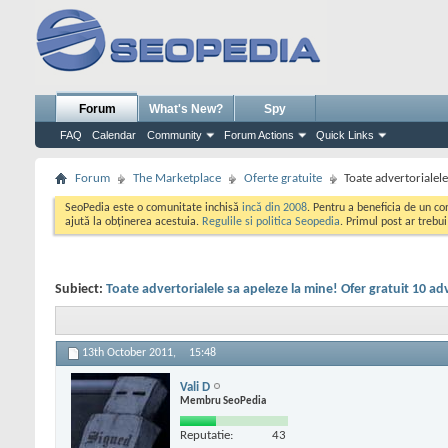
Forum
What's New?
Spy
FAQ
Calendar
Community
Forum Actions
Quick Links
Forum
The Marketplace
Oferte gratuite
Toate advertorialele
SeoPedia este o comunitate inchisă
incă din 2008
. Pentru a beneficia de un c
ajută la obținerea acestuia.
Regulile si politica Seopedia
. Primul post ar trebu
Subiect:
Toate advertorialele sa apeleze la mine! Ofer gratuit 10 ad
13th October 2011,
15:48
Vali D
Membru SeoPedia
Reputatie:
43