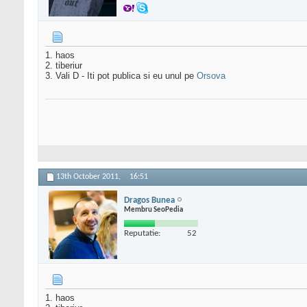
1. haos
2. tiberiur
3. Vali D - Iti pot publica si eu unul pe
Orsova
13th October 2011,
16:51
Dragos Bunea
Membru SeoPedia
Reputatie:
52
1. haos