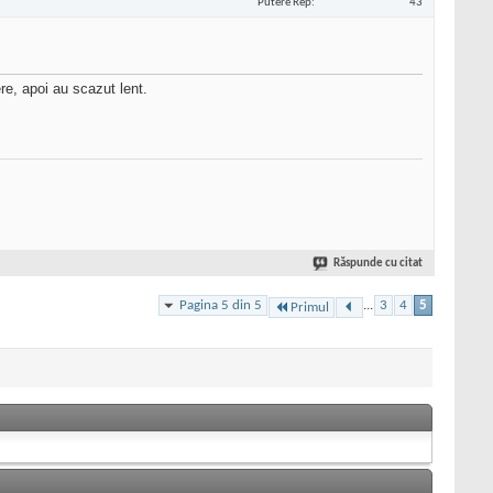
Putere Rep
43
re, apoi au scazut lent.
Răspunde cu citat
Pagina 5 din 5
...
3
4
5
Primul