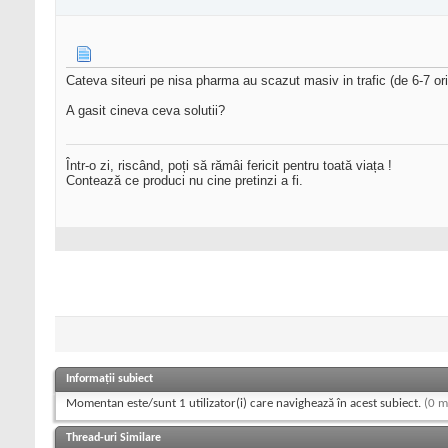
Cateva siteuri pe nisa pharma au scazut masiv in trafic (de 6-7 or
A gasit cineva ceva solutii?
Într-o zi, riscând, poți să rămâi fericit pentru toată viața !
Contează ce produci nu cine pretinzi a fi.
Informații subiect
Momentan este/sunt 1 utilizator(i) care navighează în acest subiect.
(0 m
Thread-uri Similare