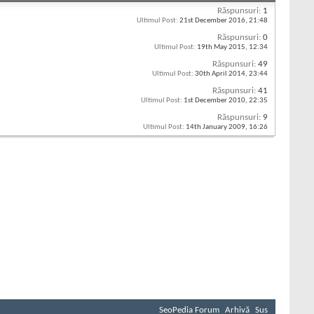
Răspunsuri:
1
Ultimul Post:
21st December 2016,
21:48
Răspunsuri:
0
Ultimul Post:
19th May 2015,
12:34
Răspunsuri:
49
Ultimul Post:
30th April 2014,
23:44
Răspunsuri:
41
Ultimul Post:
1st December 2010,
22:35
Răspunsuri:
9
Ultimul Post:
14th January 2009,
16:26
SeoPedia Forum
Arhivă
Sus