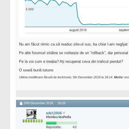
Nu am făcut nimic ca să readuc site-ul sus, ba chiar l-am neglijat 
Pe alte forumuri străine se vorbește de un ”rollback”, dar personal
Pe la voi cum e treaba? Ați recuperat ceva din traficul pierdut?
O seară bună tuturor.
Ultima modificare făcută de lecktronix; 5th December 2018 la
18:14
.
Motiv:
ero
29th December 2018,
20:26
edy12006
Membru SeoPedia
Reputatie:
43