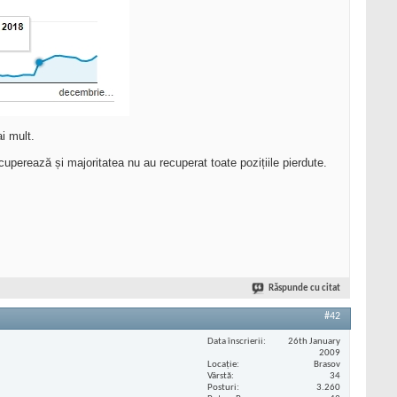
i mult.
uperează și majoritatea nu au recuperat toate pozițiile pierdute.
Răspunde cu citat
#42
Data înscrierii
26th January
2009
Locaţie
Brasov
Vârstă
34
Posturi
3.260