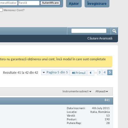
Ajutor
Înregistrare
Memorez Cont?
Căutare Avansată
cestora nu garantează obținerea unui cont, însă modul în care sunt completate
Pagina 5 din 5
...
3
4
5
Rezultate 41 la 42 din 42
Primul
Instrumente subiect
Afișează
#41
Data înscrierii
4th July 2011
Locaţie
Italia, România
Vârstă
53
Posturi
190
Putere Rep
28