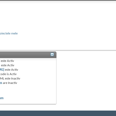
oiectele mele
B
este
Activ
e
este
Activ
MG]
este
Activ
code is
Activ
TML este
Inactiv
ks
are
Inactiv
rum