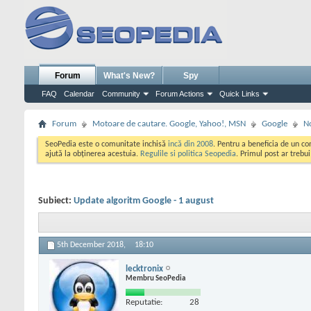
Forum
What's New?
Spy
FAQ
Calendar
Community
Forum Actions
Quick Links
Forum
Motoare de cautare. Google, Yahoo!, MSN
Google
No
SeoPedia este o comunitate inchisă
incă din 2008
. Pentru a beneficia de un c
ajută la obținerea acestuia.
Regulile si politica Seopedia
. Primul post ar trebu
Subiect:
Update algoritm Google - 1 august
5th December 2018,
18:10
lecktronix
Membru SeoPedia
Reputatie:
28