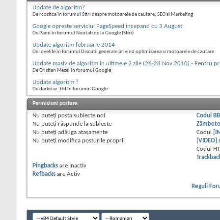
Update de algoritm?
De rcostica în forumul Stiri despre motoarele de cautare, SEO si Marketing
Google opreste serviciul PageSpeed incepand cu 3 August
De Pami în forumul Noutati de la Google (Stiri)
Update algoritm februarie 2014
De lovelife în forumul Discutii generale privind optimizarea si motoarele de cautare
Update masiv de algoritm in ultimele 2 zile (26-28 Nov 2010) - Pentru pr
De Cristian Mezei în forumul Google
Update algoritm ?
De darkstar_tfd în forumul Google
Permisiuni postare
Nu puteţi
posta subiecte noi.
Codul B
Nu puteţi
răspunde la subiecte
Zâmbet
Nu puteţi
adăuga ataşamente
Codul
[I
Nu puteţi
modifica posturile proprii
[VIDEO]
Codul H
Trackbac
Pingbacks
are
Inactiv
Refbacks
are
Activ
Reguli Fo