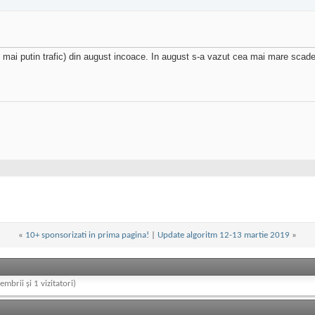
i mai putin trafic) din august incoace. In august s-a vazut cea mai mare scade
«
10+ sponsorizati in prima pagina!
|
Update algoritm 12-13 martie 2019
»
embrii și 1 vizitatori)