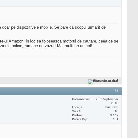
za doar pe dispozitivele mobile. Se pare ca scopul urmarit de
 site-ul Amazon, in loc sa foloseasca motorul de cautare, ceea ce se
inele online, ramane de vazut! Mai multe in articol!
Răspunde cu citat
#2
Data înscrierii
25th September
2010
Locaţie
Bucuresti
Vârstă
48
Posturi
3.169
Putere Rep
131