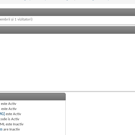
embrii și 1 vizitatori)
B
este
Activ
e
este
Activ
MG]
este
Activ
code is
Activ
TML este
Inactiv
ks
are
Inactiv