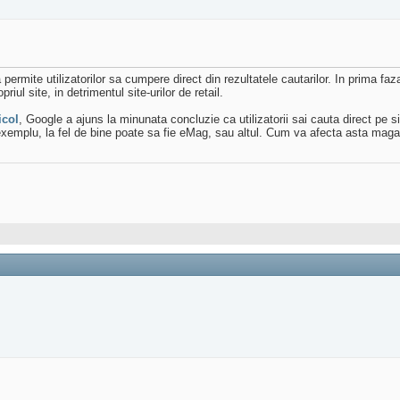
permite utilizatorilor sa cumpere direct din rezultatele cautarilor. In prima fa
iul site, in detrimentul site-urilor de retail.
icol
, Google a ajuns la minunata concluzie ca utilizatorii sai cauta direct pe
xemplu, la fel de bine poate sa fie eMag, sau altul. Cum va afecta asta magaz