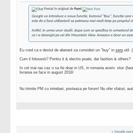
Postat în original de
Pami
Google va introduce o noua functie, butonul "Buy", functie care va
este de a face utilizatorii sa petreaca mai mult timp pe propriul sit
Astfel, in urma unor studii, dupa cum se specifica in urmatorul
ar
ca i-a deranjat pe cei din Mountain View. Amazon e doar un exemp
Eu cred ca e destul de aberant sa consideri un "buy" in
serp
util.
Cum il folosesti? Pentru it & electro poate, dar fashion & others?
In cel mai rau caz o sa fie doar in US, in romania avem: stoc (f
livrarea se face in august 2016!
Nu trimite PM cu intrebari, posteaza pe forum! Nu ofer sfaturi, au
«
Google opre