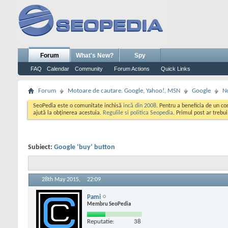
Forum
What's New?
Spy
FAQ
Calendar
Community
Forum Actions
Quick Links
Forum
Motoare de cautare. Google, Yahoo!, MSN
Google
No
SeoPedia este o comunitate inchisă
incă din 2008
. Pentru a beneficia de un c
ajută la obținerea acestuia.
Regulile si politica Seopedia
. Primul post ar trebu
Subiect:
Google ‘buy’ button
28th May 2015,
22:09
Pami
Membru SeoPedia
Reputatie:
38