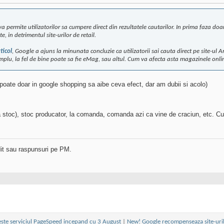
 permite utilizatorilor sa cumpere direct din rezultatele cautarilor. In prima faza doa
e, in detrimentul site-urilor de retail.
ticol
, Google a ajuns la minunata concluzie ca utilizatorii sai cauta direct pe site-ul
lu, la fel de bine poate sa fie eMag, sau altul. Cum va afecta asta magazinele onlin
 (poate doar in google shopping sa aibe ceva efect, dar am dubii si acolo)
ara stoc), stoc producator, la comanda, comanda azi ca vine de craciun, etc.
dit sau raspunsuri pe PM.
ste serviciul PageSpeed incepand cu 3 August
|
New! Google recompenseaza site-uril