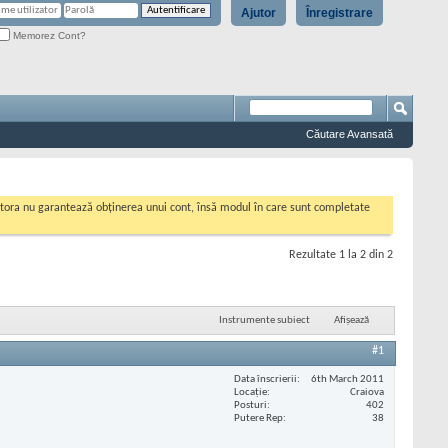
Ajutor
Înregistrare
Memorez Cont?
Căutare Avansată
cestora nu garantează obținerea unui cont, însă modul în care sunt completate
Rezultate 1 la 2 din 2
Instrumente subiect
Afișează
#1
Data înscrierii
6th March 2011
Locaţie
Craiova
Posturi
402
Putere Rep
38