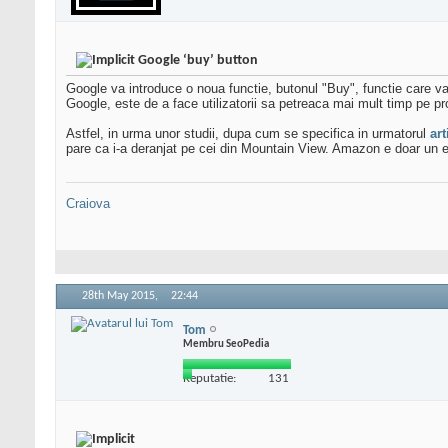
Google ‘buy’ button
Google va introduce o noua functie, butonul "Buy", functie care va 
Google, este de a face utilizatorii sa petreaca mai mult timp pe propr
Astfel, in urma unor studii, dupa cum se specifica in urmatorul
art
pare ca i-a deranjat pe cei din Mountain View. Amazon e doar un e
Craiova
28th May 2015,
22:44
Tom
Membru SeoPedia
Reputatie:
131