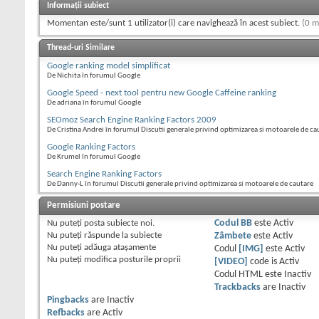
Informații subiect
Momentan este/sunt 1 utilizator(i) care navighează în acest subiect.
(0 m
Thread-uri Similare
Google ranking model simplificat
De Nichita în forumul Google
Google Speed - next tool pentru new Google Caffeine ranking
De adriana în forumul Google
SEOmoz Search Engine Ranking Factors 2009
De Cristina Andrei în forumul Discutii generale privind optimizarea si motoarele de ca
Google Ranking Factors
De Krumel în forumul Google
Search Engine Ranking Factors
De Danny-L în forumul Discutii generale privind optimizarea si motoarele de cautare
Permisiuni postare
Nu puteţi
posta subiecte noi.
Codul BB
este
Activ
Nu puteţi
răspunde la subiecte
Zâmbete
este
Activ
Nu puteţi
adăuga ataşamente
Codul
[IMG]
este
Activ
Nu puteţi
modifica posturile proprii
[VIDEO]
code is
Activ
Codul HTML este
Inactiv
Trackbacks
are
Inactiv
Pingbacks
are
Inactiv
Refbacks
are
Activ