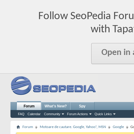
Follow SeoPedia For
with Tapa
Open in
Forum
What's New?
Spy
FAQ
Calendar
Community
Forum Actions
Quick Links
Forum
Motoare de cautare. Google, Yahoo!, MSN
Google
Go