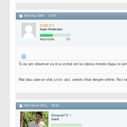
30th May 2009,
17:07
Cristi U
Super Moderator
Reputatie:
53
Si eu am observat ca m-a vizitat ieri la cateva minute dupa ce am
Mai dau cate-un sfat
juridic
aici, uneori chiar despre online. Nu-l ra
24th March 2012,
18:16
Emanuel Tr
Guest