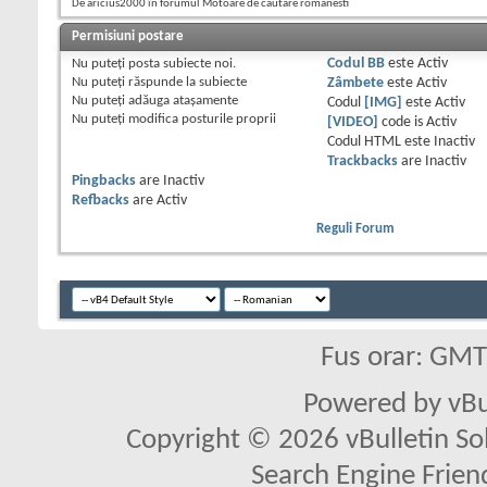
De aricius2000 în forumul Motoare de cautare romanesti
Permisiuni postare
Nu puteţi
posta subiecte noi.
Codul BB
este
Activ
Nu puteţi
răspunde la subiecte
Zâmbete
este
Activ
Nu puteţi
adăuga ataşamente
Codul
[IMG]
este
Activ
Nu puteţi
modifica posturile proprii
[VIDEO]
code is
Activ
Codul HTML este
Inactiv
Trackbacks
are
Inactiv
Pingbacks
are
Inactiv
Refbacks
are
Activ
Reguli Forum
Fus orar: GM
Powered by vBu
Copyright © 2026 vBulletin Solu
Search Engine Frien