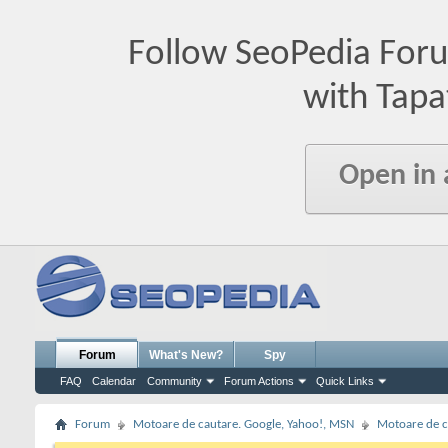
Follow SeoPedia For
with Tapa
Open in
Forum
What's New?
Spy
FAQ
Calendar
Community
Forum Actions
Quick Links
Forum
Motoare de cautare. Google, Yahoo!, MSN
Motoare de c