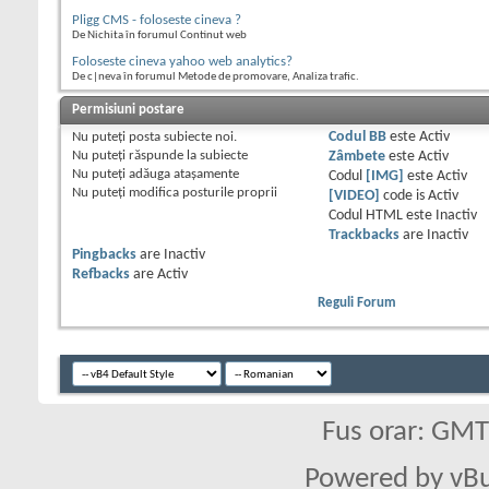
Pligg CMS - foloseste cineva ?
De Nichita în forumul Continut web
Foloseste cineva yahoo web analytics?
De c|neva în forumul Metode de promovare, Analiza trafic.
Permisiuni postare
Nu puteţi
posta subiecte noi.
Codul BB
este
Activ
Nu puteţi
răspunde la subiecte
Zâmbete
este
Activ
Nu puteţi
adăuga ataşamente
Codul
[IMG]
este
Activ
Nu puteţi
modifica posturile proprii
[VIDEO]
code is
Activ
Codul HTML este
Inactiv
Trackbacks
are
Inactiv
Pingbacks
are
Inactiv
Refbacks
are
Activ
Reguli Forum
Fus orar: GM
Powered by vBu