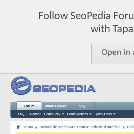
Follow SeoPedia For
with Tapa
Open in
Forum
What's New?
Spy
FAQ
Calendar
Community
Forum Actions
Quick Links
Forum
Metode de promovare, resurse, articole si tutoriale
Meto