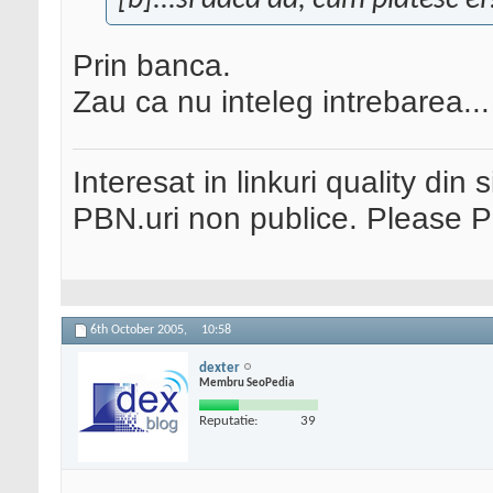
[b]...si daca da, cum platesc ei
Prin banca.
Zau ca nu inteleg intrebarea...
Interesat in linkuri quality din 
PBN.uri non publice. Please 
6th October 2005,
10:58
dexter
Membru SeoPedia
Reputatie:
39