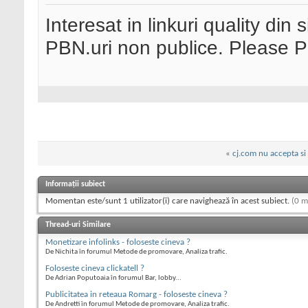
Interesat in linkuri quality din 
PBN.uri non publice. Please 
«
cj.com nu accepta si
Informații subiect
Momentan este/sunt 1 utilizator(i) care navighează în acest subiect.
(0 m
Thread-uri Similare
Monetizare infolinks - foloseste cineva ?
De Nichita în forumul Metode de promovare, Analiza trafic.
Foloseste cineva clickatell ?
De Adrian Poputoaia în forumul Bar, lobby...
Publicitatea in reteaua Romarg - foloseste cineva ?
De Andretti în forumul Metode de promovare, Analiza trafic.