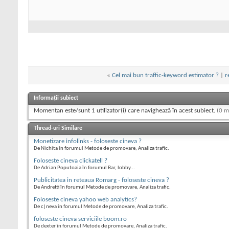
«
Cel mai bun traffic-keyword estimator ?
|
r
Informații subiect
Momentan este/sunt 1 utilizator(i) care navighează în acest subiect.
(0 m
Thread-uri Similare
Monetizare infolinks - foloseste cineva ?
De Nichita în forumul Metode de promovare, Analiza trafic.
Foloseste cineva clickatell ?
De Adrian Poputoaia în forumul Bar, lobby...
Publicitatea in reteaua Romarg - foloseste cineva ?
De Andretti în forumul Metode de promovare, Analiza trafic.
Foloseste cineva yahoo web analytics?
De c|neva în forumul Metode de promovare, Analiza trafic.
foloseste cineva serviciile boom.ro
De dexter în forumul Metode de promovare, Analiza trafic.