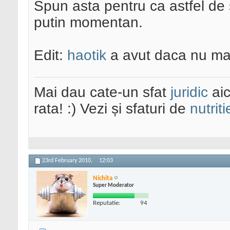
Spun asta pentru ca astfel de s
putin momentan.
Edit:
haotik
a avut daca nu ma 
Mai dau cate-un sfat
juridic
aic
rata! :) Vezi și sfaturi de
nutriti
23rd February 2010,
12:03
Nichita
Super Moderator
Reputatie:
94