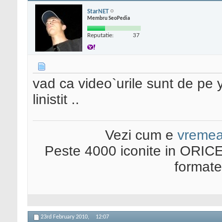
StarNET
Membru SeoPedia
Reputatie:
37
vad ca video`urile sunt de pe y
linistit ..
Vezi cum e
vreme
Peste 4000 iconite in ORICE
format
23rd February 2010,
12:07