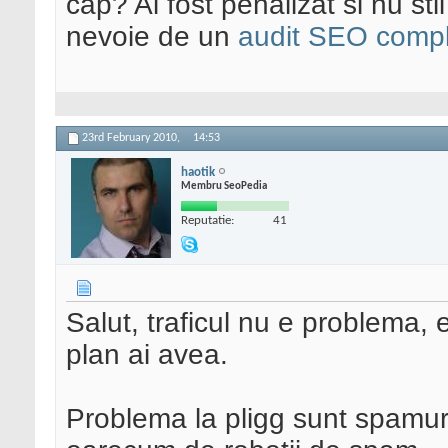
cap? Ai fost penalizat si nu sti
nevoie de un
audit SEO compl
23rd February 2010,
14:53
haotik
Membru SeoPedia
Reputatie:
41
Salut, traficul nu e problema,
plan ai avea.
Problema la pligg sunt spamuri