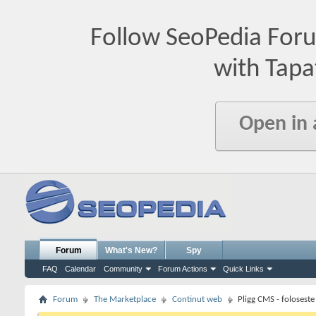
Follow SeoPedia For
with Tapa
Open in
Forum
What's New?
Spy
FAQ
Calendar
Community
Forum Actions
Quick Links
Forum
The Marketplace
Continut web
Pligg CMS - foloseste