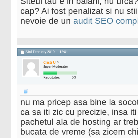
Siteul tau e in balarii, nu urca
cap? Ai fost penalizat si nu sti
nevoie de un
audit SEO compl
23rd February 2010,
12:01
Cristi U
Super Moderator
Reputatie:
53
nu ma pricep asa bine la socot
ca sa iti zic cu precizie, insa i
pachetul ala de hosting ar treb
bucata de vreme (sa zicem chi