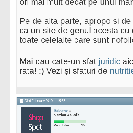
ori mai mult decat pe unul mar
Pe de alta parte, apropo si d
ca un site de genul acesta cu d
toate celelalte care sunt nofol
Mai dau cate-un sfat
juridic
aic
rata! :) Vezi și sfaturi de
nutriti
23rd February 2010,
15:53
ibaldazar
Membru SeoPedia
Reputatie:
35