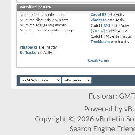
Permisiuni postare
Nu puteţi
posta subiecte noi.
Codul BB
este
Activ
Nu puteţi
răspunde la subiecte
Zâmbete
este
Activ
Nu puteţi
adăuga ataşamente
Codul
[IMG]
este
Activ
Nu puteţi
modifica posturile proprii
[VIDEO]
code is
Activ
Codul HTML este
Inactiv
Trackbacks
are
Inactiv
Pingbacks
are
Inactiv
Refbacks
are
Activ
Reguli Forum
Fus orar: GM
Powered by vBu
Copyright © 2026 vBulletin Solu
Search Engine Frien