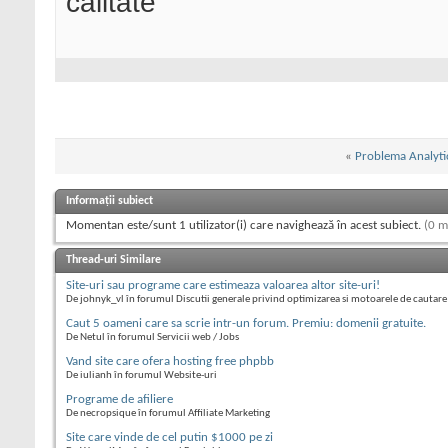
calitate
«
Problema Analyti
Informații subiect
Momentan este/sunt 1 utilizator(i) care navighează în acest subiect.
(0 m
Thread-uri Similare
Site-uri sau programe care estimeaza valoarea altor site-uri!
De johnyk_vl în forumul Discutii generale privind optimizarea si motoarele de cautare
Caut 5 oameni care sa scrie intr-un forum. Premiu: domenii gratuite.
De Netul în forumul Servicii web / Jobs
Vand site care ofera hosting free phpbb
De iulianh în forumul Website-uri
Programe de afiliere
De necropsique în forumul Affiliate Marketing
Site care vinde de cel putin $1000 pe zi