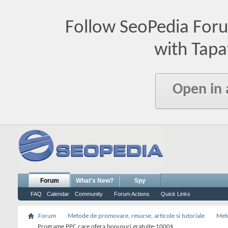
Follow SeoPedia For
with Tapa
Open in
Forum
What's New?
Spy
FAQ
Calendar
Community
Forum Actions
Quick Links
Forum
Metode de promovare, resurse, articole si tutoriale
Meto
Programe PPC care ofera bonusuri gratuite-1000$