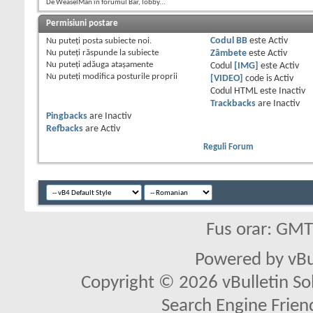
De WeaselMan în forumul Bar, lobby...
Permisiuni postare
Nu puteţi
posta subiecte noi.
Codul BB
este
Activ
Nu puteţi
răspunde la subiecte
Zâmbete
este
Activ
Nu puteţi
adăuga ataşamente
Codul
[IMG]
este
Activ
Nu puteţi
modifica posturile proprii
[VIDEO]
code is
Activ
Codul HTML este
Inactiv
Trackbacks
are
Inactiv
Pingbacks
are
Inactiv
Refbacks
are
Activ
Reguli Forum
Fus orar: GM
Powered by vBu
Copyright © 2026 vBulletin Solu
Search Engine Frien