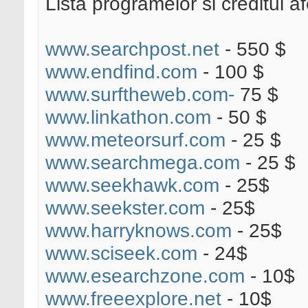
Lista programelor si creditul a
www.searchpost.net
- 550 $
www.endfind.com
- 100 $
www.surftheweb.com-
75 $
www.linkathon.com
- 50 $
www.meteorsurf.com
- 25 $
www.searchmega.com
- 25 $
www.seekhawk.com
- 25$
www.seekster.com
- 25$
www.harryknows.com
- 25$
www.sciseek.com
- 24$
www.esearchzone.com
- 10$
www.freeexplore.net
- 10$