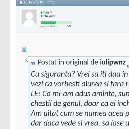
1st June 2019,
07:55
emm
Ambasador
Reputatie:
59
Postat în original de
iulipwnz
Cu siguranta? Vrei sa iti dau in
vezi ca vorbesti aiurea si fara r
LE: Ca mi-am adus aminte, sunt 
chestii de genul, doar ca ei inc
Am uitat cum se numea acea pe
dar daca vede si vrea, sa lase u