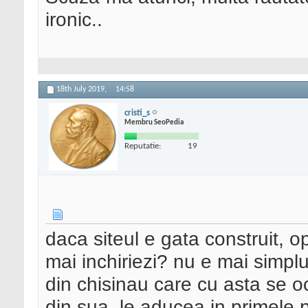
ironic..
18th July 2019,
14:58
cristi_s
Membru SeoPedia
Reputatie:
19
daca siteul e gata construit, o
mai inchiriezi? nu e mai simplu 
din chisinau care cu asta se oc
din sua, le aducea in primele 