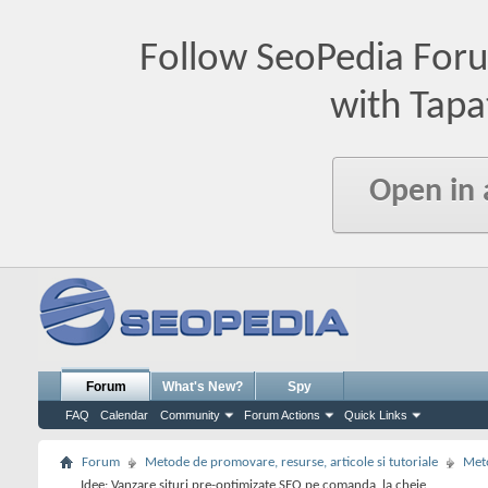
Follow SeoPedia For
with Tapa
Open in
Forum
What's New?
Spy
FAQ
Calendar
Community
Forum Actions
Quick Links
Forum
Metode de promovare, resurse, articole si tutoriale
Meto
Idee: Vanzare situri pre-optimizate SEO pe comanda, la cheie