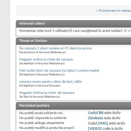
«
Promovare in retea
Informații subiect
Momentan este/sunt 1 utilizator(i) care navighează în acest subiect.
(0 m
Thread-uri Similare
De vanzare 2 situri review-uri IT. electrocasnice
De enzoloco în forumul Website-uri
Magazin online la cheie de vanzare
De SeerKan în forumul Website-uri
Mai multe situri de vanzare [scripturi custom made]
De SeerKan în forumul Website-uri
vanzare nume pentru situri de fani, ieftin
De SeerKan în forumul Domenii
Magazin Online la cheie, de vanzare
De Toto în forumul Website-uri
Permisiuni postare
Nu puteţi
posta subiecte noi.
Codul BB
este
Activ
Nu puteţi
răspunde la subiecte
Zâmbete
este
Activ
Nu puteţi
adăuga ataşamente
Codul
[IMG]
este
Activ
Nu puteţi
modifica posturile proprii
[VIDEO]
code is
Activ