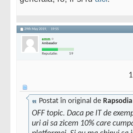
29th May 2019,
19:55
emm
Ambasador
Reputatie:
59
1
Postat în original de
Rapsodia
OFF topic. Daca pe IT de exem
uri ai sa zicem 10% care cumpara