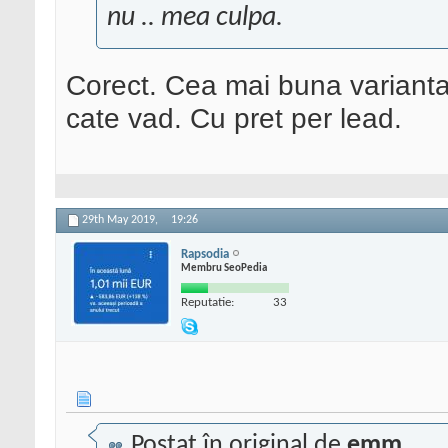
nu .. mea culpa.
Corect. Cea mai buna varianta 
cate vad. Cu pret per lead.
29th May 2019,
19:26
Rapsodia
Membru SeoPedia
Reputatie:
33
Postat în original de
emm