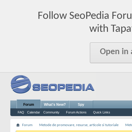
Follow SeoPedia For
with Tapa
Open in
Forum
What's New?
Spy
FAQ
Calendar
Community
Forum Actions
Quick Links
Forum
Metode de promovare, resurse, articole si tutoriale
Meto