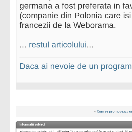
germana a fost preferata in f
(companie din Polonia care isi
francezii de la Weborama.
...
restul articolului
...
Daca ai nevoie de un programa
«
Cum se promoveaza un 
Informații subiect
Momentan este/sunt 1 utilizator(i) care navighează în acest subiect.
(0 m