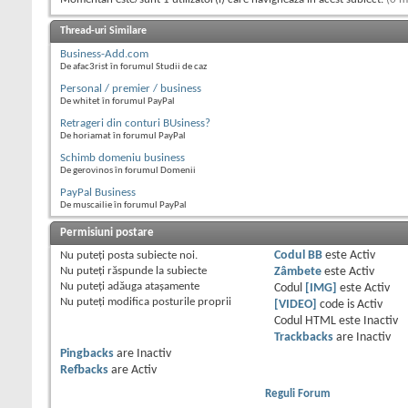
Thread-uri Similare
Business-Add.com
De afac3rist în forumul Studii de caz
Personal / premier / business
De whitet în forumul PayPal
Retrageri din conturi BUsiness?
De horiamat în forumul PayPal
Schimb domeniu business
De gerovinos în forumul Domenii
PayPal Business
De muscailie în forumul PayPal
Permisiuni postare
Nu puteţi
posta subiecte noi.
Codul BB
este
Activ
Nu puteţi
răspunde la subiecte
Zâmbete
este
Activ
Nu puteţi
adăuga ataşamente
Codul
[IMG]
este
Activ
Nu puteţi
modifica posturile proprii
[VIDEO]
code is
Activ
Codul HTML este
Inactiv
Trackbacks
are
Inactiv
Pingbacks
are
Inactiv
Refbacks
are
Activ
Reguli Forum