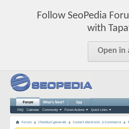
Follow SeoPedia For
with Tapa
Open in
Forum
What's New?
Spy
FAQ
Calendar
Community
Forum Actions
Quick Links
Forum
Chestiuni generale
Comert electronic, e-Commerce