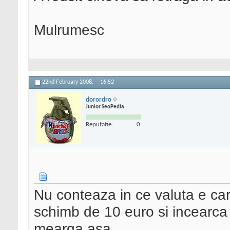
Mulrumesc
22nd February 2008,
16:52
dorordro
Junior SeoPedia
Reputatie:
0
Nu conteaza in ce valuta e car
schimb de 10 euro si incearca 
mearga asa...