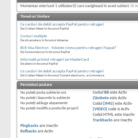
Momentan este/sunt 1 utilizator(i) care navighează în acest subiect.
(0 m
Thread-uri Similare
Ce carduri de debit accepta PayPal pentru retrageri
De Cristian Mezei în forumul PayPal
Conturi multiple
De silcamataru în forumul Adsense
BCR Visa Electron - folseste cineva pentru retrageri Paypal?
De Consumatorul în forumul PayPal
Informatii privind retrageri pe MasterCard
De aliens în forumul PayPal
Ce carduri de debit accepta PayPal pentru retrageri
De Cristian Mezei în forumul Comert electronic, e-Commerce
Permisiuni postare
Nu puteţi
posta subiecte noi.
Codul BB
este
Activ
Nu puteţi
răspunde la subiecte
Zâmbete
este
Activ
Nu puteţi
adăuga ataşamente
Codul
[IMG]
este
Activ
Nu puteţi
modifica posturile proprii
[VIDEO]
code is
Activ
Codul HTML este
Inactiv
Trackbacks
are
Inactiv
Pingbacks
are
Inactiv
Refbacks
are
Activ