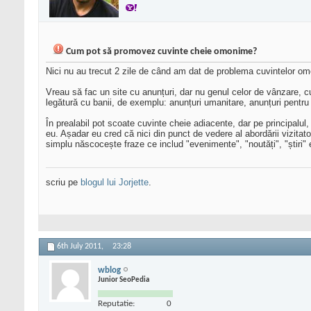
Cum pot să promovez cuvinte cheie omonime?
Nici nu au trecut 2 zile de când am dat de problema cuvintelor omo
Vreau să fac un site cu anunțuri, dar nu genul celor de vânzare, cum
legătură cu banii, de exemplu: anunțuri umanitare, anunțuri pentru
În prealabil pot scoate cuvinte cheie adiacente, dar pe principal
eu. Așadar eu cred că nici din punct de vedere al abordării vizita
simplu născocește fraze ce includ "evenimente", "noutăți", "știri" 
scriu pe
blogul lui Jorjette
.
6th July 2011,
23:28
wblog
Junior SeoPedia
Reputatie:
0