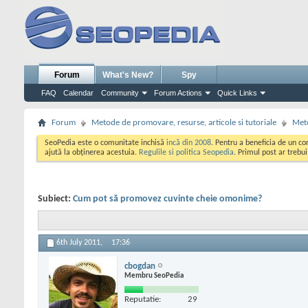
Forum
What's New?
Spy
FAQ
Calendar
Community
Forum Actions
Quick Links
Forum
Metode de promovare, resurse, articole si tutoriale
Meto
SeoPedia este o comunitate inchisă
incă din 2008
. Pentru a beneficia de un c
ajută la obținerea acestuia.
Regulile si politica Seopedia
. Primul post ar trebu
Subiect:
Cum pot să promovez cuvinte cheie omonime?
6th July 2011,
17:36
cbogdan
Membru SeoPedia
Reputatie:
29