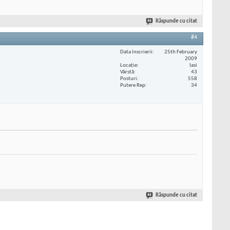
Răspunde cu citat
#4
Data înscrierii
25th February
2009
Locaţie
Iasi
Vârstă
43
Posturi
558
Putere Rep
34
Răspunde cu citat