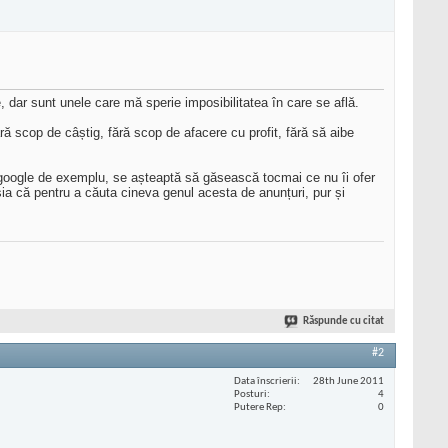
 dar sunt unele care mă sperie imposibilitatea în care se află.
ără scop de câștig, fără scop de afacere cu profit, fără să aibe
e google de exemplu, se așteaptă să găsească tocmai ce nu îi ofer
sia că pentru a căuta cineva genul acesta de anunțuri, pur și
Răspunde cu citat
#2
Data înscrierii
28th June 2011
Posturi
4
Putere Rep
0