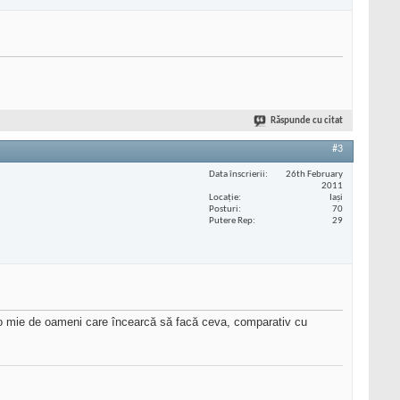
Răspunde cu citat
#3
Data înscrierii
26th February
2011
Locaţie
Iași
Posturi
70
Putere Rep
29
nt o mie de oameni care încearcă să facă ceva, comparativ cu