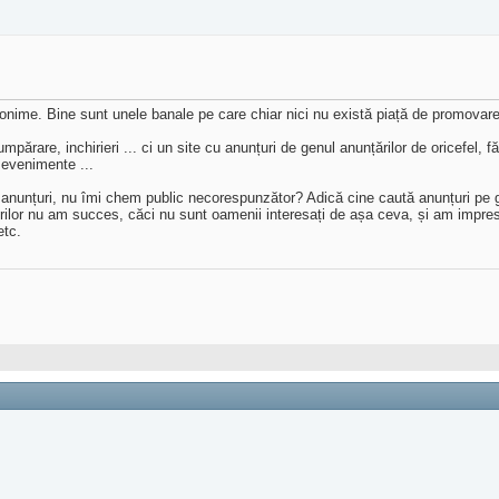
nime. Bine sunt unele banale pe care chiar nici nu există piață de promovare,
părare, inchirieri ... ci un site cu anunțuri de genul anunțărilor de oricefel, f
 evenimente ...
ul, anunțuri, nu îmi chem public necorespunzător? Adică cine caută anunțuri p
torilor nu am succes, căci nu sunt oamenii interesați de așa ceva, și am impre
etc.