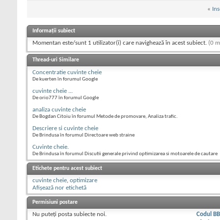
«
Ins
Informații subiect
Momentan este/sunt 1 utilizator(i) care navighează în acest subiect.
(0 m
Thread-uri Similare
Concentratie cuvinte cheie
De kuerten în forumul Google
cuvinte cheie ...
De orio777 în forumul Google
analiza cuvinte cheie
De Bogdan Citoiu în forumul Metode de promovare, Analiza trafic.
Descriere si cuvinte cheie
De Brindusa în forumul Directoare web straine
Cuvinte cheie.
De Brindusa în forumul Discutii generale privind optimizarea si motoarele de cautare
Etichete pentru acest subiect
cuvinte cheie
,
optimizare
Afișează nor etichetă
Permisiuni postare
Nu puteţi
posta subiecte noi.
Codul B