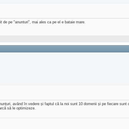
it de pe "anunturi", mai ales ca pe el e bataie mare.
anunțuri, având în vedere și faptul că la noi sunt 10 domenii și pe fiecare su
rcă să le optimizeze.