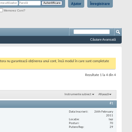
Ajutor
Înregistrare
Memorez Cont?
Căutare Avansată
cestora nu garantează obținerea unui cont, însă modul în care sunt completate
Rezultate 1 la 4 din 4
Instrumente subiect
Afișează
#1
Data înscrierii
26th February
2011
Locaţie
Iași
Posturi
70
Putere Rep
29