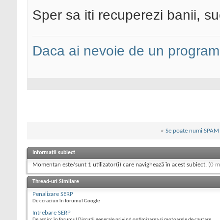
Sper sa iti recuperezi banii, s
Daca ai nevoie de un programa
«
Se poate numi SPAM
Informații subiect
Momentan este/sunt 1 utilizator(i) care navighează în acest subiect.
(0 m
Thread-uri Similare
Penalizare SERP
De ccraciun în forumul Google
Intrebare SERP
De asdirc în forumul Discutii generale privind optimizarea si motoarele de cautare