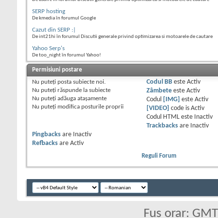
SERP hosting
De kmedia în forumul Google
Cazut din SERP :|
De int21hi în forumul Discutii generale privind optimizarea si motoarele de cautare
Yahoo Serp's
De too_night în forumul Yahoo!
Permisiuni postare
Nu puteţi
posta subiecte noi.
Codul BB
este
Activ
Nu puteţi
răspunde la subiecte
Zâmbete
este
Activ
Nu puteţi
adăuga ataşamente
Codul
[IMG]
este
Activ
Nu puteţi
modifica posturile proprii
[VIDEO]
code is
Activ
Codul HTML este
Inactiv
Trackbacks
are
Inactiv
Pingbacks
are
Inactiv
Refbacks
are
Activ
Reguli Forum
Fus orar: GM