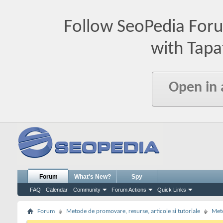
Follow SeoPedia For
with Tapa
Open in
Forum
What's New?
Spy
FAQ
Calendar
Community
Forum Actions
Quick Links
Forum
Metode de promovare, resurse, articole si tutoriale
Meto