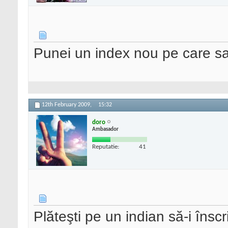
Punei un index nou pe care sa
12th February 2009,
15:32
doro
Ambasador
Reputatie:
41
Plăteşti pe un indian să-i însc