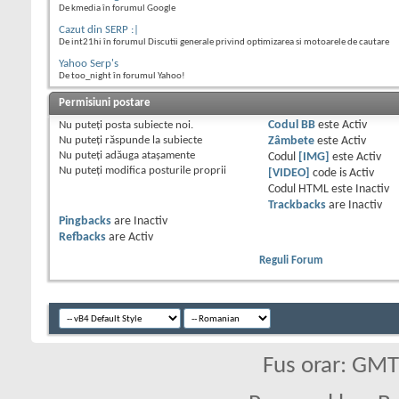
De kmedia în forumul Google
Cazut din SERP :|
De int21hi în forumul Discutii generale privind optimizarea si motoarele de cautare
Yahoo Serp's
De too_night în forumul Yahoo!
Permisiuni postare
Nu puteţi
posta subiecte noi.
Codul BB
este
Activ
Nu puteţi
răspunde la subiecte
Zâmbete
este
Activ
Nu puteţi
adăuga ataşamente
Codul
[IMG]
este
Activ
Nu puteţi
modifica posturile proprii
[VIDEO]
code is
Activ
Codul HTML este
Inactiv
Trackbacks
are
Inactiv
Pingbacks
are
Inactiv
Refbacks
are
Activ
Reguli Forum
Fus orar: GM