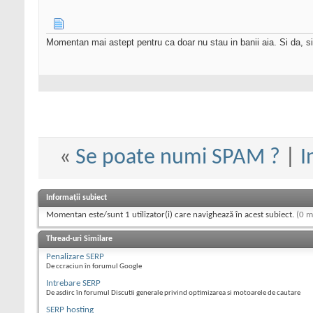
Momentan mai astept pentru ca doar nu stau in banii aia. Si da, si
«
Se poate numi SPAM ?
|
I
Informații subiect
Momentan este/sunt 1 utilizator(i) care navighează în acest subiect.
(0 m
Thread-uri Similare
Penalizare SERP
De ccraciun în forumul Google
Intrebare SERP
De asdirc în forumul Discutii generale privind optimizarea si motoarele de cautare
SERP hosting