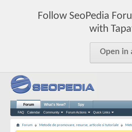
Follow SeoPedia For
with Tapa
Open in
Forum
What's New?
Spy
FAQ
Calendar
Community
Forum Actions
Quick Links
Forum
Metode de promovare, resurse, articole si tutoriale
Meto